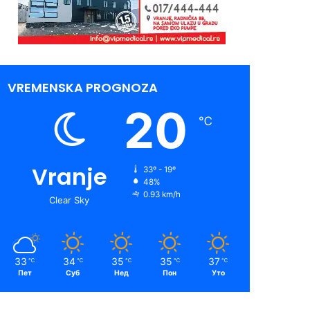
VREMENSKA PROGNOZA
20
℃
Vranje
33º - 19º
48%
0.93 km/h
Clear Sky
33
34
35
35
37
℃
℃
℃
℃
℃
Пет
Суб
Нед
Пон
Уто