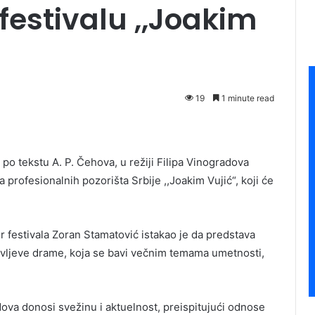
 festivalu ,,Joakim
19
1 minute read
 po tekstu A. P. Čehova, u režiji Filipa Vinogradova
a profesionalnih pozorišta Srbije ,,Joakim Vujić“, koji će
r festivala Zoran Stamatović istakao je da predstava
ovljeve drame, koja se bavi večnim temama umetnosti,
dova donosi svežinu i aktuelnost, preispitujući odnose