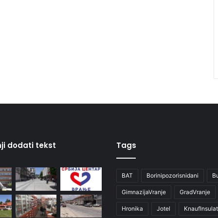
ji dodati tekst
Tags
BAT
Borinipozorisnidani
B
GimnazijaVranje
GradVranje
Hronika
Jotel
KnaufInsulat