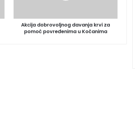
Akcija dobrovoljnog davanja krvi za
pomoć povređenima u Kočanima