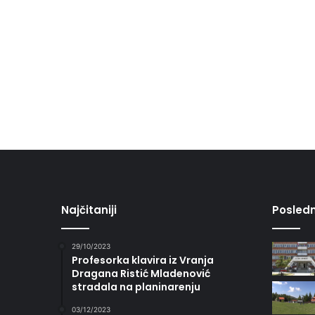
Najčitaniji
Posledn
29/10/2023
Profesorka klavira iz Vranja
Dragana Ristić Mladenović
stradala na planinarenju
03/12/2023