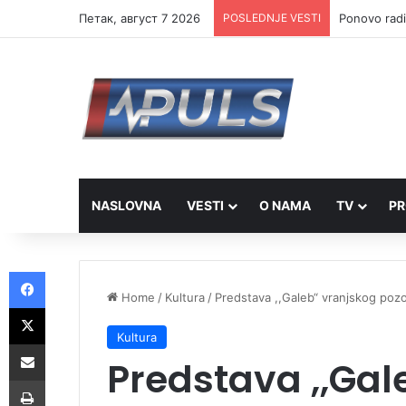
Петак, август 7 2026
POSLEDNJE VESTI
Ponovo radi
NASLOVNA
VESTI
O NAMA
TV
PR
Facebook
Home
/
Kultura
/
Predstava ,,Galeb“ vranjskog pozor
X
Kultura
Share via Email
Predstava ,,Gal
Print