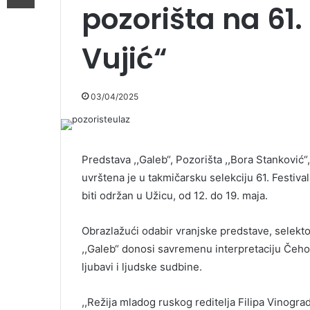
pozorišta na 61.
Vujić“
03/04/2025
Predstava ,,Galeb“, Pozorišta ,,Bora Stanković“,
uvrštena je u takmičarsku selekciju 61. Festival
biti održan u Užicu, od 12. do 19. maja.
Obrazlažući odabir vranjske predstave, selekto
,,Galeb“ donosi savremenu interpretaciju Čeh
ljubavi i ljudske sudbine.
,,Režija mladog ruskog reditelja Filipa Vinogra