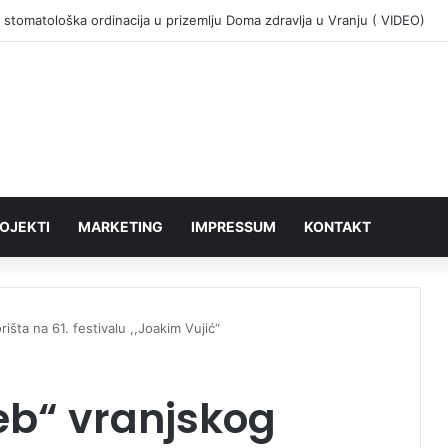
 stomatološka ordinacija u prizemlju Doma zdravlja u Vranju ( VIDEO)
OJEKTI
MARKETING
IMPRESSUM
KONTAKT
išta na 61. festivalu ,,Joakim Vujić“
eb“ vranjskog