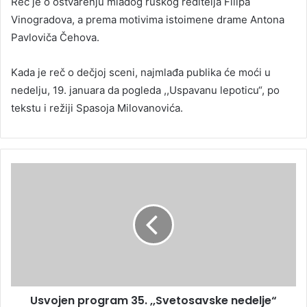
Reč je o ostvarenju mladog ruskog reditelja Filipa
Vinogradova, a prema motivima istoimene drame Antona
Pavloviča Čehova.
Kada je reč o dečjoj sceni, najmlađa publika će moći u
nedelju, 19. januara da pogleda ,,Uspavanu lepoticu“, po
tekstu i režiji Spasoja Milovanovića.
Usvojen program 35. ,,Svetosavske nedelje“