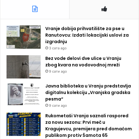
Vranje dobija prihvatilište za pse u
Ranutovcu: Izdati lokacijski uslovi za
izgradnju
3 сата ago
Bez vode delovi dve ulice u Vranju
zbog kvara na vodovodnoj mreži
9 сати ago
Javna biblioteka u Vranju predstavlja
digitalnu kolekciju „Vranjska gradska
pesma“
9 сати ago
Rukometaši Vranja saznali raspored
za novu sezonu: Prvi meč u
Kragujevcu, premijera pred domaćom
publikom protiv Šamota 65