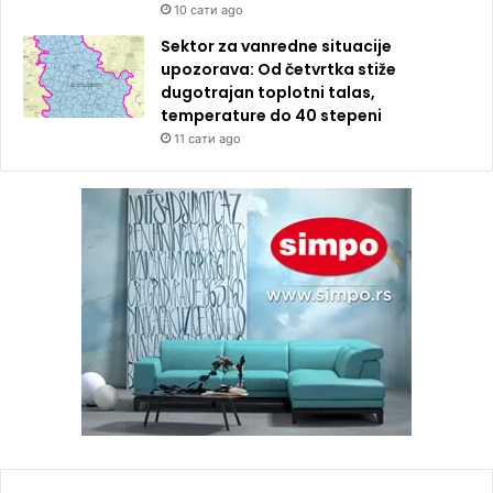
10 сати ago
Sektor za vanredne situacije
upozorava: Od četvrtka stiže
dugotrajan toplotni talas,
temperature do 40 stepeni
11 сати ago