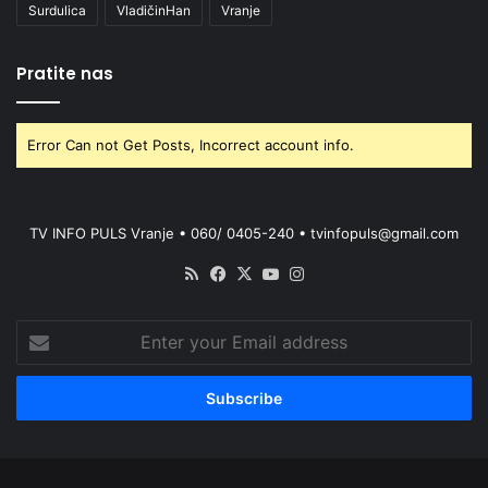
Surdulica
VladičinHan
Vranje
Pratite nas
Error Can not Get Posts, Incorrect account info.
TV INFO PULS Vranje • 060/ 0405-240 • tvinfopuls@gmail.com
RSS
Facebook
X
YouTube
Instagram
Enter
your
Email
address