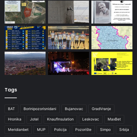
Tags
BAT
Borinipozorisnidani
Bujanovac
GradVranje
Hronika
Jotel
KnaufInsulation
Leskovac
MaxBet
Meridianbet
MUP
Policija
Pozorište
Simpo
Srbija