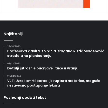
Najčitaniji
29/10/2023
Profesorka klavira iz Vranja Dragana Ristić Mladenović
stradala na planinarenju
03/12/2023
Detalji jutrošnje pucnjave i tuče u Vranju
25/04/2024
VJT: Uzrok smrti porodilje ruptura materice, moguće
nesavesno postupanje lekara
Poslednji dodati tekst