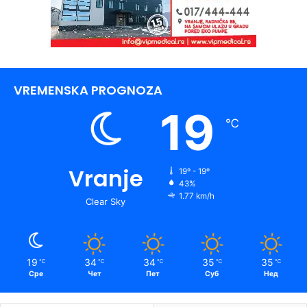
VREMENSKA PROGNOZA
19
℃
Vranje
19º - 19º
43%
1.77 km/h
Clear Sky
19
34
34
35
35
℃
℃
℃
℃
℃
Сре
Чет
Пет
Суб
Нед