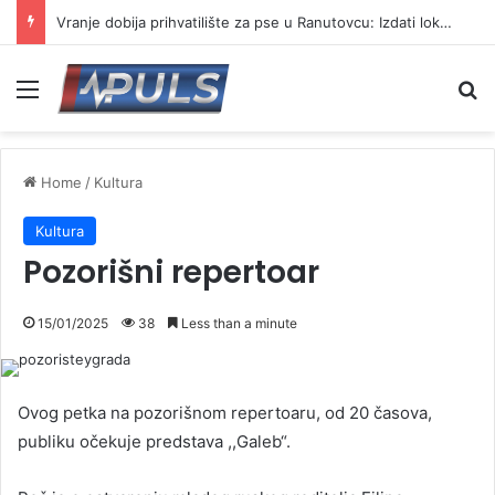
Vranje dobija prihvatilište za pse u Ranutovcu: Izdati lokacijski uslovi za izgradnju
Menu
Se
Home
/
Kultura
Kultura
Pozorišni repertoar
15/01/2025
38
Less than a minute
Ovog petka na pozorišnom repertoaru, od 20 časova,
publiku očekuje predstava ,,Galeb“.