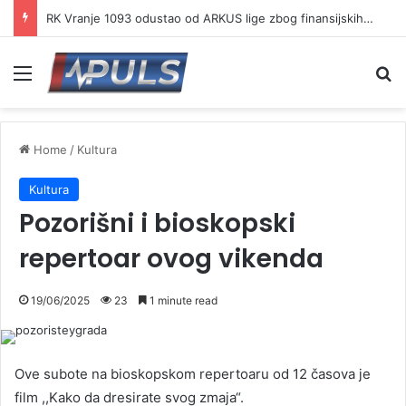
RK Vranje 1093 odustao od ARKUS lige zbog finansijskih problema
Menu
Se
Home
/
Kultura
Kultura
Pozorišni i bioskopski
repertoar ovog vikenda
19/06/2025
23
1 minute read
Ove subote na bioskopskom repertoaru od 12 časova je
film ,,Kako da dresirate svog zmaja“.