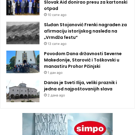
Slovak Aid donirao presu za kartonski
otpad
10 сати ago
Slаđan Stojanović Frenki nagrađen za
afirmaciju istorijskog nasleđa na
„Vrmdža festu“
13 сати ago
Povodom Dana državnosti Severne
Makedonije, Starović i Toškovski u
manastiru Prohor Pčinjski
1 дан ago
Danas je Sveti Ilija, veliki praznik i
jedna od najpoštovanijih slava
2 дана ago