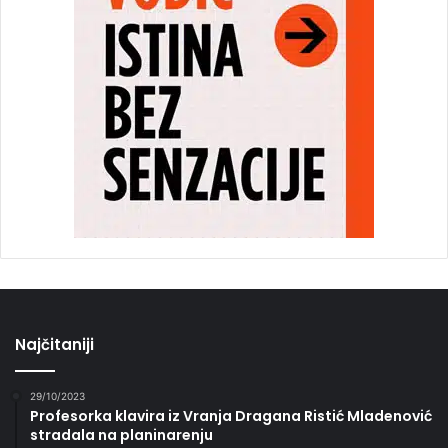
Najčitaniji
29/10/2023
Profesorka klavira iz Vranja Dragana Ristić Mladenović
stradala na planinarenju