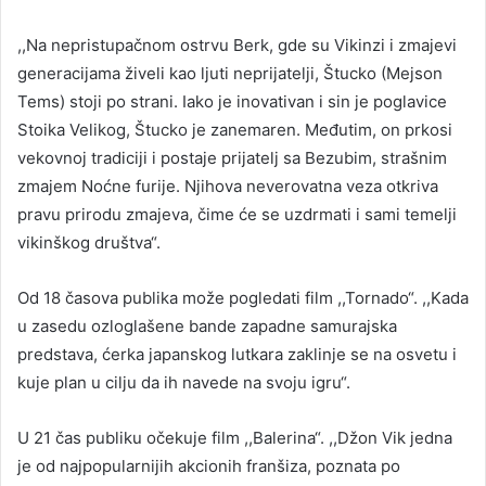
,,Na nepristupačnom ostrvu Berk, gde su Vikinzi i zmajevi
generacijama živeli kao ljuti neprijatelji, Štucko (Mejson
Tems) stoji po strani. Iako je inovativan i sin je poglavice
Stoika Velikog, Štucko je zanemaren. Međutim, on prkosi
vekovnoj tradiciji i postaje prijatelj sa Bezubim, strašnim
zmajem Noćne furije. Njihova neverovatna veza otkriva
pravu prirodu zmajeva, čime će se uzdrmati i sami temelji
vikinškog društva“.
Od 18 časova publika može pogledati film ,,Tornado“. ,,Kada
u zasedu ozloglašene bande zapadne samurajska
predstava, ćerka japanskog lutkara zaklinje se na osvetu i
kuje plan u cilju da ih navede na svoju igru“.
U 21 čas publiku očekuje film ,,Balerina“. ,,Džon Vik jedna
je od najpopularnijih akcionih franšiza, poznata po