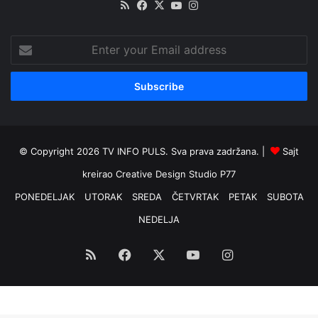
RSS
Facebook
X
YouTube
Instagram
Enter
your
Email
address
© Copyright 2026 TV INFO PULS. Sva prava zadržana. |
Sajt
kreirao
Creative Design Studio P77
PONEDELJAK
UTORAK
SREDA
ČETVRTAK
PETAK
SUBOTA
NEDELJA
RSS
Facebook
X
YouTube
Instagram