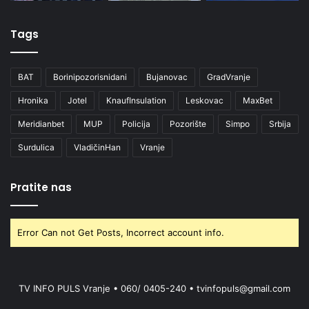
Tags
BAT
Borinipozorisnidani
Bujanovac
GradVranje
Hronika
Jotel
KnaufInsulation
Leskovac
MaxBet
Meridianbet
MUP
Policija
Pozorište
Simpo
Srbija
Surdulica
VladičinHan
Vranje
Pratite nas
Error Can not Get Posts, Incorrect account info.
TV INFO PULS Vranje • 060/ 0405-240 • tvinfopuls@gmail.com