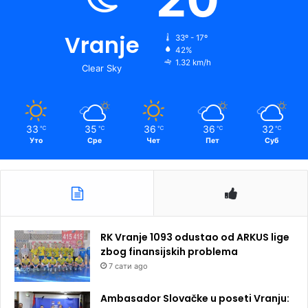
Vranje
33º - 17º
42%
1.32 km/h
Clear Sky
33
35
36
36
32
℃
℃
℃
℃
℃
Уто
Сре
Чет
Пет
Суб
RK Vranje 1093 odustao od ARKUS lige
zbog finansijskih problema
7 сати ago
Ambasador Slovačke u poseti Vranju: