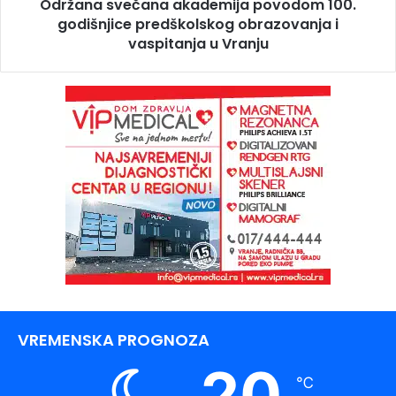
Održana svečana akademija povodom 100.
godišnjice predškolskog obrazovanja i
vaspitanja u Vranju
VREMENSKA PROGNOZA
20
℃