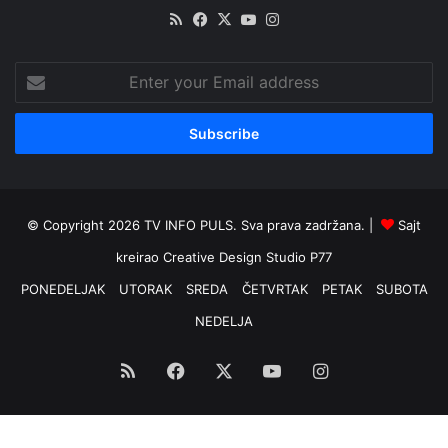
RSS
Facebook
X
YouTube
Instagram
Enter
your
Email
address
© Copyright 2026 TV INFO PULS. Sva prava zadržana. |
Sajt
kreirao
Creative Design Studio P77
PONEDELJAK
UTORAK
SREDA
ČETVRTAK
PETAK
SUBOTA
NEDELJA
RSS
Facebook
X
YouTube
Instagram