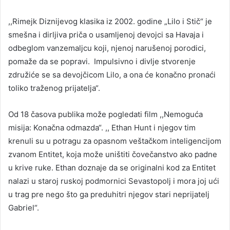
,,Rimejk Diznijevog klasika iz 2002. godine „Lilo i Stič“ je
smešna i dirljiva priča o usamljenoj devojci sa Havaja i
odbeglom vanzemaljcu koji, njenoj narušenoj porodici,
pomaže da se popravi. Impulsivno i divlje stvorenje
združiće se sa devojčicom Lilo, a ona će konačno pronaći
toliko traženog prijatelja“.
Od 18 časova publika može pogledati film ,,Nemoguća
misija: Konačna odmazda“. ,, Ethan Hunt i njegov tim
krenuli su u potragu za opasnom veštačkom inteligencijom
zvanom Entitet, koja može uništiti čovečanstvo ako padne
u krive ruke. Ethan doznaje da se originalni kod za Entitet
nalazi u staroj ruskoj podmornici Sevastopolj i mora joj ući
u trag pre nego što ga preduhitri njegov stari neprijatelj
Gabriel“.