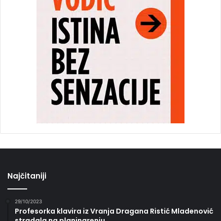
Najčitaniji
29/10/2023
Profesorka klavira iz Vranja Dragana Ristić Mladenović
stradala na planinarenju