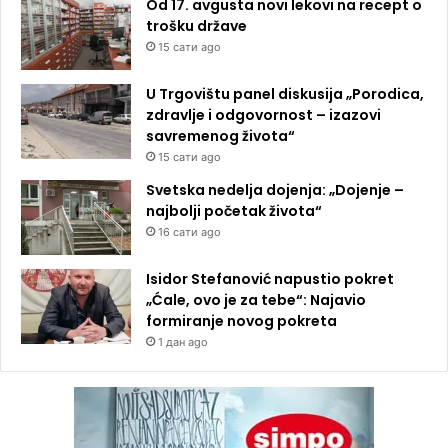
Od 17. avgusta novi lekovi na recept o
trošku države
15 сати ago
U Trgovištu panel diskusija „Porodica,
zdravlje i odgovornost – izazovi
savremenog života“
15 сати ago
Svetska nedelja dojenja: „Dojenje –
najbolji početak života“
16 сати ago
Isidor Stefanović napustio pokret
„Ćale, ovo je za tebe“: Najavio
formiranje novog pokreta
1 дан ago