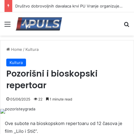
Društvo dobrovoljnih davalaca krvi PU Vranje organizuje akciju na Besnoj kobili
Menu
Se
Home
/
Kultura
Kultura
Pozorišni i bioskopski
repertoar
05/06/2025
22
1 minute read
Ove subote na bioskopskom repertoaru od 12 časova je
film ,,Lilo i Stič“.