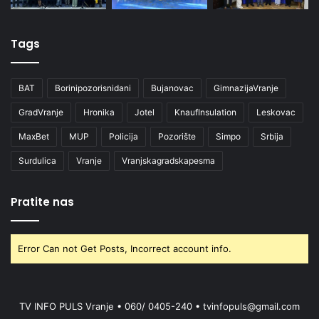
Tags
BAT
Borinipozorisnidani
Bujanovac
GimnazijaVranje
GradVranje
Hronika
Jotel
KnaufInsulation
Leskovac
MaxBet
MUP
Policija
Pozorište
Simpo
Srbija
Surdulica
Vranje
Vranjskagradskapesma
Pratite nas
Error Can not Get Posts, Incorrect account info.
TV INFO PULS Vranje • 060/ 0405-240 • tvinfopuls@gmail.com