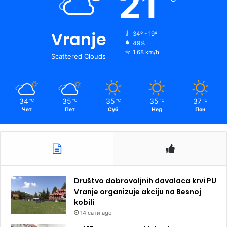
21
Vranje
34º - 19º
49%
1.68 km/h
Scattered Clouds
34
35
35
35
37
℃
℃
℃
℃
℃
Чет
Пет
Суб
Нед
Пон
Društvo dobrovoljnih davalaca krvi PU
Vranje organizuje akciju na Besnoj
kobili
14 сати ago