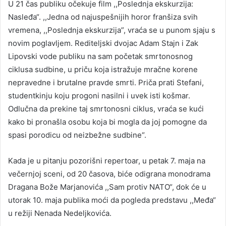
U 21 čas publiku očekuje film ,,Poslednja ekskurzija:
Nasleđa“. ,,Jedna od najuspešnijih horor franšiza svih
vremena, ,,Poslednja ekskurzija”, vraća se u punom sjaju s
novim poglavljem. Rediteljski dvojac Adam Stajn i Zak
Lipovski vode publiku na sam početak smrtonosnog
ciklusa sudbine, u priču koja istražuje mračne korene
nepravedne i brutalne pravde smrti. Priča prati Stefani,
studentkinju koju progoni nasilni i uvek isti košmar.
Odlučna da prekine taj smrtonosni ciklus, vraća se kući
kako bi pronašla osobu koja bi mogla da joj pomogne da
spasi porodicu od neizbežne sudbine“.
Kada je u pitanju pozorišni repertoar, u petak 7. maja na
večernjoj sceni, od 20 časova, biće odigrana monodrama
Dragana Bože Marjanovića ,,Sam protiv NATO“, dok će u
utorak 10. maja publika moći da pogleda predstavu ,,Međa“
u režiji Nenada Nedeljkovića.