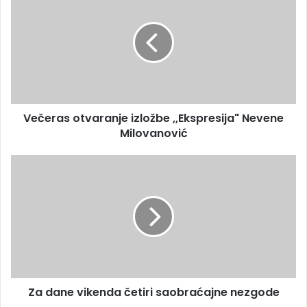
Večeras otvaranje izložbe ,,Ekspresija" Nevene
Milovanović
Za dane vikenda četiri saobraćajne nezgode