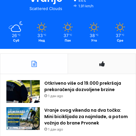
44%
1.91 km/h
Scattered Clouds
26
33
37
38
37
℃
℃
℃
℃
℃
Суб
Нед
Пон
Уто
Сре
Otkriveno više od 19.000 prekršaja
prekoračenja dozvoljene brzine
1 дан ago
Vranje ovog vikenda na dva točka:
Mini biciklijada za najmlađe, a potom
vožnja do brane Prvonek
1 дан ago