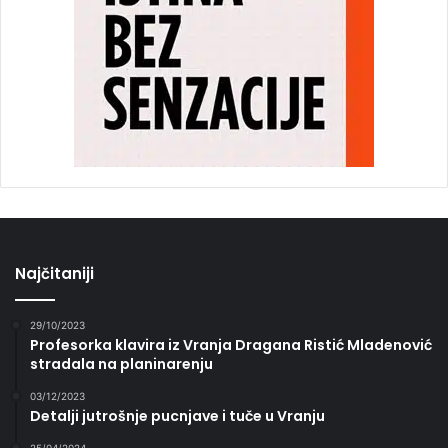
Najčitaniji
29/10/2023
Profesorka klavira iz Vranja Dragana Ristić Mladenović
stradala na planinarenju
03/12/2023
Detalji jutrošnje pucnjave i tuče u Vranju
25/04/2024