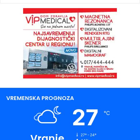
VREMENSKA PROGNOZA
27
℃
Vranje
27º - 24º