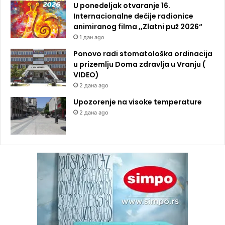
U ponedeljak otvaranje 16.
Internacionalne dečije radionice
animiranog filma ,,Zlatni puž 2026“
1 дан ago
Ponovo radi stomatološka ordinacija
u prizemlju Doma zdravlja u Vranju (
VIDEO)
2 дана ago
Upozorenje na visoke temperature
2 дана ago