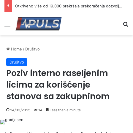
Otkriveno više od 19.000 prekršaja prekoračenja dozvoljene brzine
Menu
Se
Home
/
Društvo
Društvo
Poziv interno raseljenim
licima za korišćenje
stanova sa zakupninom
24/03/2025
14
Less than a minute