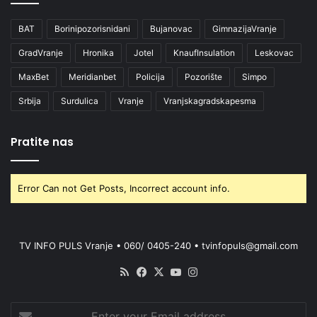
BAT
Borinipozorisnidani
Bujanovac
GimnazijaVranje
GradVranje
Hronika
Jotel
KnaufInsulation
Leskovac
MaxBet
Meridianbet
Policija
Pozorište
Simpo
Srbija
Surdulica
Vranje
Vranjskagradskapesma
Pratite nas
Error Can not Get Posts, Incorrect account info.
TV INFO PULS Vranje • 060/ 0405-240 • tvinfopuls@gmail.com
RSS
Facebook
X
YouTube
Instagram
Enter