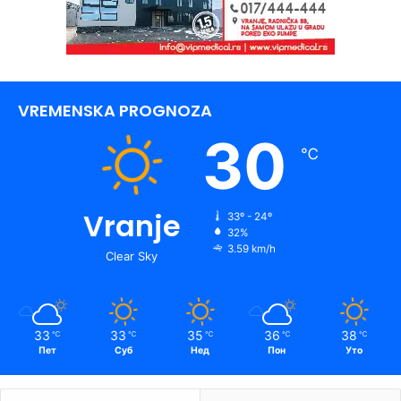
VREMENSKA PROGNOZA
30
℃
Vranje
33º - 24º
32%
3.59 km/h
Clear Sky
33
33
35
36
38
℃
℃
℃
℃
℃
Пет
Суб
Нед
Пон
Уто