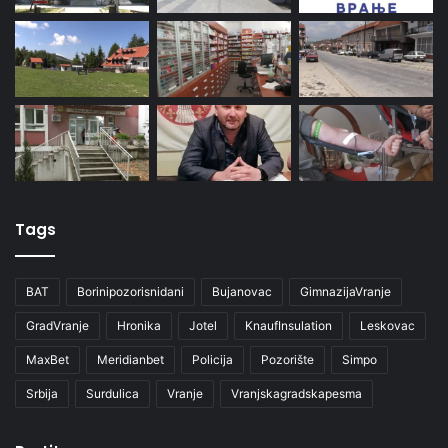
Tags
BAT
Borinipozorisnidani
Bujanovac
GimnazijaVranje
GradVranje
Hronika
Jotel
KnaufInsulation
Leskovac
MaxBet
Meridianbet
Policija
Pozorište
Simpo
Srbija
Surdulica
Vranje
Vranjskagradskapesma