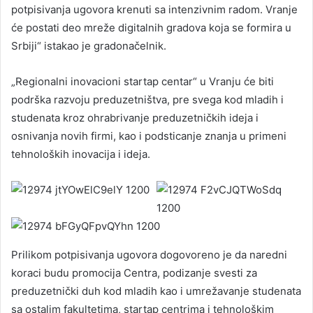
potpisivanja ugovora krenuti sa intenzivnim radom. Vranje
će postati deo mreže digitalnih gradova koja se formira u
Srbiji“ istakao je gradonačelnik.
„Regionalni inovacioni startap centar“ u Vranju će biti
podrška razvoju preduzetništva, pre svega kod mladih i
studenata kroz ohrabrivanje preduzetničkih ideja i
osnivanja novih firmi, kao i podsticanje znanja u primeni
tehnoloških inovacija i ideja.
Prilikom potpisivanja ugovora dogovoreno je da naredni
koraci budu promocija Centra, podizanje svesti za
preduzetnički duh kod mladih kao i umrežavanje studenata
sa ostalim fakultetima, startap centrima i tehnološkim