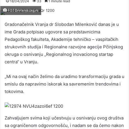
18/04/2024
33
1 minute read
FOTO/vranje.org.rs
Gradonačelnik Vranja dr Slobodan Milenković danas je u
ime Grada potpisao ugovore sa predstavnicima
Pedagoškog fakulteta, Akademije tehničko – vaspitačkih
strukovnih studija i Regionalne razvojne agecije Pčinjskog
okruga o osnivanju „Regionalnog inovacionog startap
centra“ u Vranju.
„Mi na ovaj način želimo da uradimo transformaciju grada u
smislu da napravimo iskorak ka savremenim trendovima i
tokovima.
Zahvaljujem svima koji učestvuju u osnivanju ovog društva
sa ograničenom odgovornošću, i nadam se da ćemo nakon