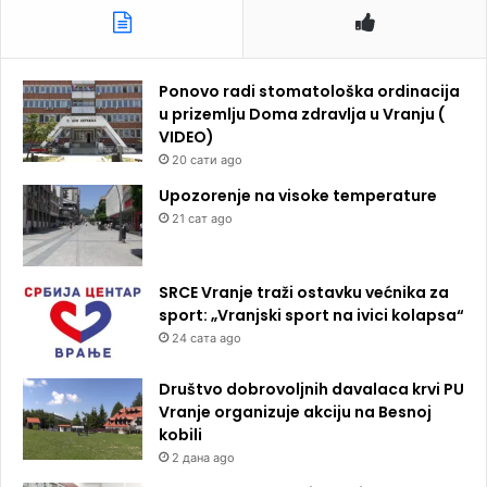
Ponovo radi stomatološka ordinacija
u prizemlju Doma zdravlja u Vranju (
VIDEO)
20 сати ago
Upozorenje na visoke temperature
21 сат ago
SRCE Vranje traži ostavku većnika za
sport: „Vranjski sport na ivici kolapsa“
24 сата ago
Društvo dobrovoljnih davalaca krvi PU
Vranje organizuje akciju na Besnoj
kobili
2 дана ago