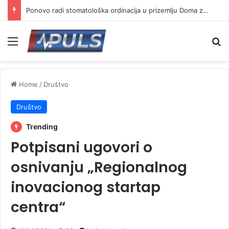
Ponovo radi stomatološka ordinacija u prizemlju Doma zdravlja u Vranju ( VIDEO)
Menu
Se
Home
/
Društvo
Društvo
Trending
Potpisani ugovori o
osnivanju „Regionalnog
inovacionog startap
centra“