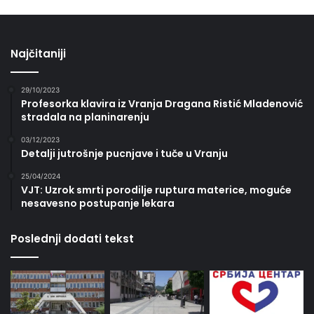
Najčitaniji
29/10/2023
Profesorka klavira iz Vranja Dragana Ristić Mladenović
stradala na planinarenju
03/12/2023
Detalji jutrošnje pucnjave i tuče u Vranju
25/04/2024
VJT: Uzrok smrti porodilje ruptura materice, moguće
nesavesno postupanje lekara
Poslednji dodati tekst