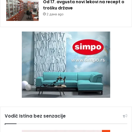
Od 17. avgusta novi lekovi na recept o
trošku države
2 дана ago
Vodič Istina bez senzacije