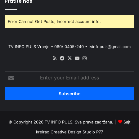
Pratite nas
Error Can not Get Posts, Incorrect account info.
TV INFO PULS Vranje • 060/ 0405-240 • tvinfopuls@gmail.com
RSS
Facebook
X
YouTube
Instagram
Enter
your
Email
address
© Copyright 2026 TV INFO PULS. Sva prava zadržana. |
Sajt
kreirao
Creative Design Studio P77