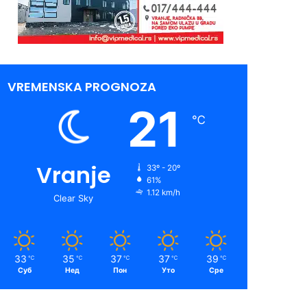
VREMENSKA PROGNOZA
21
℃
Vranje
33º - 20º
61%
1.12 km/h
Clear Sky
33
35
37
37
39
℃
℃
℃
℃
℃
Суб
Нед
Пон
Уто
Сре