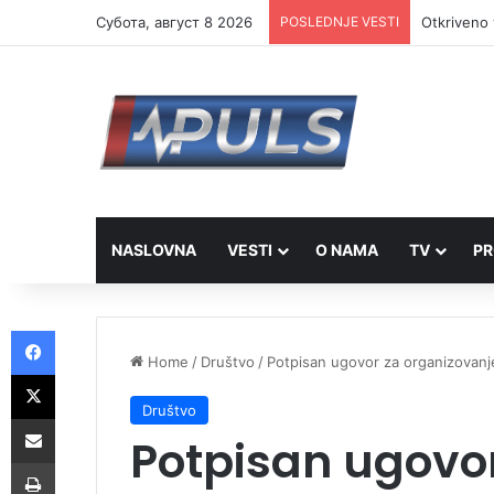
Субота, август 8 2026
POSLEDNJE VESTI
Otkriveno 
NASLOVNA
VESTI
O NAMA
TV
PR
Facebook
Home
/
Društvo
/
Potpisan ugovor za organizovanje 
X
Društvo
Share via Email
Potpisan ugovo
Print