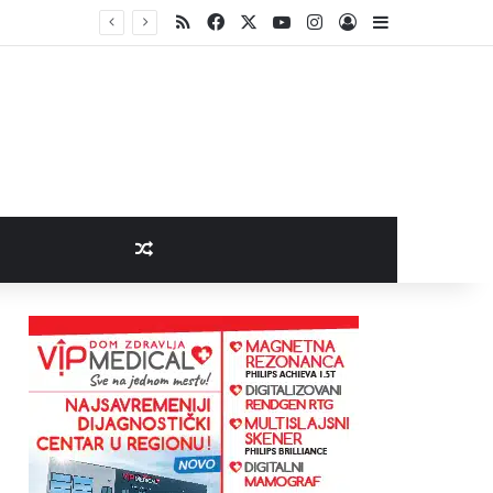
RSS
Facebook
X
YouTube
Instagram
Log In
Sidebar
Random Article