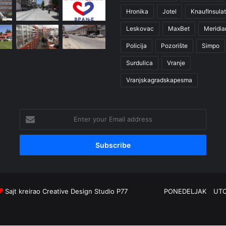
Hronika
Jotel
KnaufInsulat
Leskovac
MaxBet
Meridia
Policija
Pozorište
Simpo
Surdulica
Vranje
Vranjskagradskapesma
Enter
your
Email
address
Sajt kreirao
Creative Design Studio P77
PONEDELJAK
UT