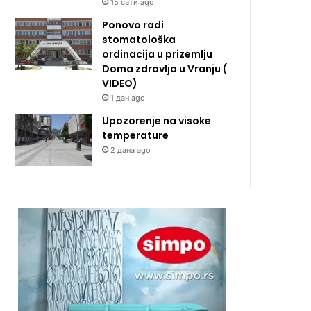
15 сати ago
Ponovo radi
stomatološka
ordinacija u prizemlju
Doma zdravlja u Vranju (
VIDEO)
1 дан ago
Upozorenje na visoke
temperature
2 дана ago