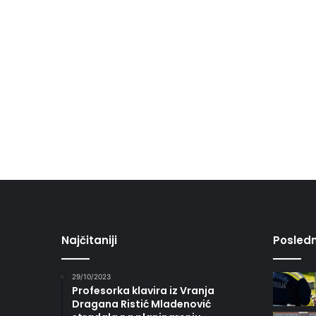
Najčitaniji
Posledn
29/10/2023
Profesorka klavira iz Vranja
Dragana Ristić Mladenović