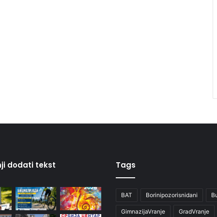
ji dodati tekst
Tags
BAT
Borinipozorisnidani
B
GimnazijaVranje
GradVranje