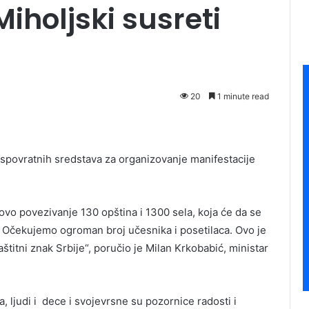
Miholjski susreti
20
1 minute read
bespovratnih sredstava za organizovanje manifestacije
 novo povezivanje 130 opština i 1300 sela, koja će da se
. Očekujemo ogroman broj učesnika i posetilaca. Ovo je
aštitni znak Srbije“, poručio je Milan Krkobabić, ministar
, ljudi i dece i svojevrsne su pozornice radosti i