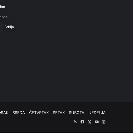
ion
nbet
Srbija
ORAK
SREDA
ČETVRTAK
PETAK
SUBOTA
NEDELJA
RSS
Facebook
X
YouTube
Instagram