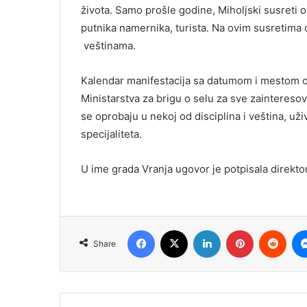
života. Samo prošle godine, Miholjski susreti ok
putnika namernika, turista. Na ovim susretima
veštinama.
Kalendar manifestacija sa datumom i mestom odr
Ministarstva za brigu o selu za sve zainteresov
se oprobaju u nekoj od disciplina i veština, uži
specijaliteta.
U ime grada Vranja ugovor je potpisala direkt
Facebook
X
LinkedIn
Pinterest
Redd
Share