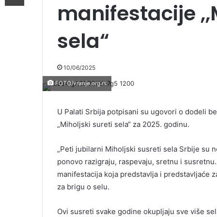
manifestacije ,,
sela“
10/06/2025
FOTO/vranje.org.rs
U Palati Srbija potpisani su ugovori o dodeli 
„Miholjski sureti sela“ za 2025. godinu.
„Peti jubilarni Miholjski susreti sela Srbije su
ponovo razigraju, raspevaju, sretnu i susretnu
manifestacija koja predstavlja i predstavljaće z
za brigu o selu.
Ovi susreti svake godine okupljaju sve više sela