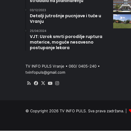
stradala na planinarenju
03/12/2023
Detalji jutrošnje pucnjave i tuče u
Vranju
25/04/2024
VJT: Uzrok smrti porodilje ruptura
materice, moguće nesavesno
postupanje lekara
TV INFO PULS Vranje • 060/ 0405-240 •
tvinfopuls@gmail.com
RSS
Facebook
X
YouTube
Instagram
© Copyright 2026 TV INFO PULS. Sva prava zadržana. |