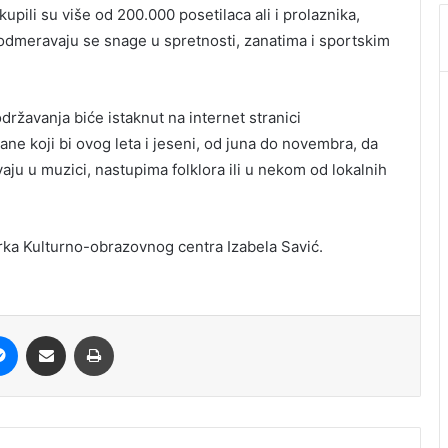
upili su više od 200.000 posetilaca ali i prolaznika,
 odmeravaju se snage u spretnosti, zanatima i sportskim
žavanja biće istaknut na internet stranici
ane koji bi ovog leta i jeseni, od juna do novembra, da
vaju u muzici, nastupima folklora ili u nekom od lokalnih
orka Kulturno-obrazovnog centra Izabela Savić.
it
Messenger
Share via Email
Print