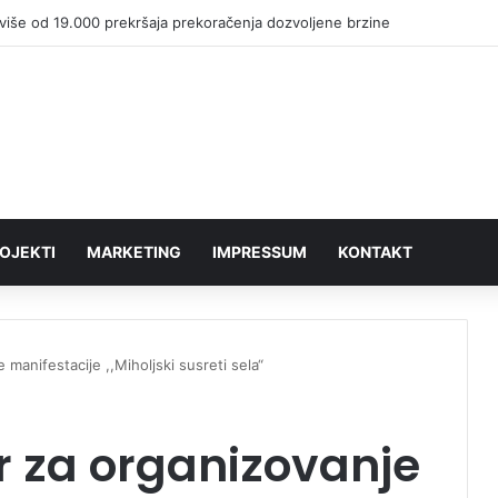
više od 19.000 prekršaja prekoračenja dozvoljene brzine
OJEKTI
MARKETING
IMPRESSUM
KONTAKT
manifestacije ,,Miholjski susreti sela“
r za organizovanje