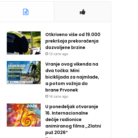
Otkriveno više od 19.000
prekršaja prekoračenja
dozvoljene brzine
13 сати ago
Vranje ovog vikenda na
dva točka: Mini
biciklijada za najmlađe,
a potom vožnja do
brane Prvonek
14 сати ago
U ponedeljak otvaranje
16. Internacionalne
dečije radionice
animiranog filma ,,Zlatni
puž 2026“