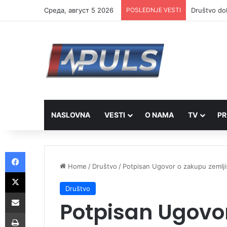
Cреда, август 5 2026
POSLEDNJE VESTI
Društvo dob
NASLOVNA
VESTI
O NAMA
TV
PR
Facebook
Home
/
Društvo
/
Potpisan Ugovor o zakupu zemljiš
X
Društvo
Share via Email
Potpisan Ugovo
Print