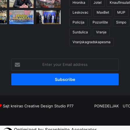
Hronika
Jotel
KnaufInsulat
Leskovac
MaxBet
MUP
Policija
Pozorište
Simpo
Surdulica
Vranje
Vranjskagradskapesma
Enter
your
Email
address
Sajt kreirao
Creative Design Studio P77
PONEDELJAK
UT
Optimized by Seraphinite Accelerator