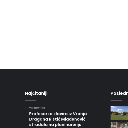
Najčitaniji
Posledn
29/10/2023
Profesorka klavira iz Vranja
Dragana Ristić Mladenović
stradala na planinarenju