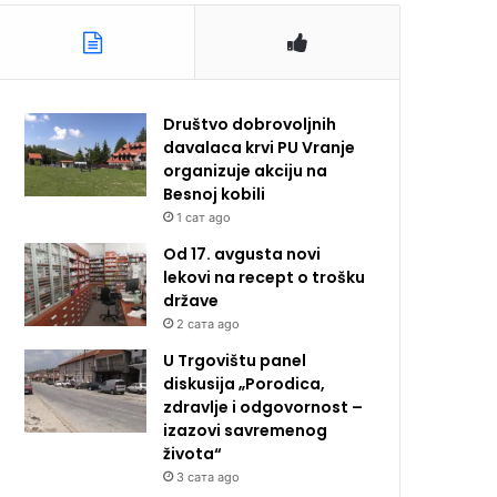
Društvo dobrovoljnih
davalaca krvi PU Vranje
organizuje akciju na
Besnoj kobili
1 сат ago
Od 17. avgusta novi
lekovi na recept o trošku
države
2 сата ago
U Trgovištu panel
diskusija „Porodica,
zdravlje i odgovornost –
izazovi savremenog
života“
3 сата ago