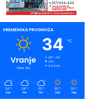
VREMENSKA PROGNOZA
34
℃
Vranje
34º - 24º
23%
3.12 km/h
Clear Sky
34
34
35
35
35
℃
℃
℃
℃
℃
Сре
Чет
Пет
Суб
Нед