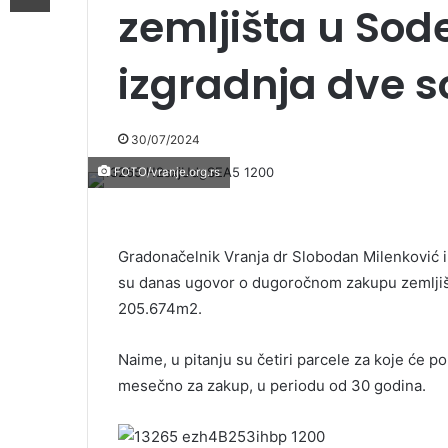
zemljišta u Sod
izgradnja dve s
30/07/2024
FOTO/vranje.org.rs
Gradonačelnik Vranja dr Slobodan Milenković i d
su danas ugovor o dugoročnom zakupu zemljišt
205.674m2.
Naime, u pitanju su četiri parcele za koje će p
mesečno za zakup, u periodu od 30 godina.