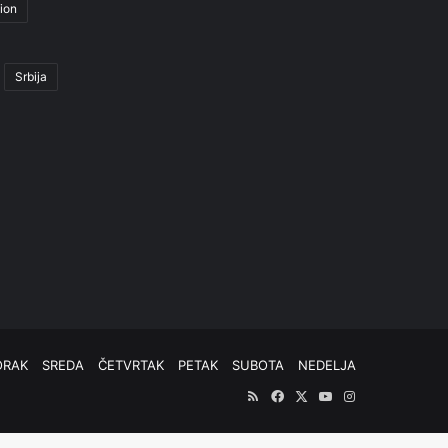
ion
Srbija
ORAK
SREDA
ČETVRTAK
PETAK
SUBOTA
NEDELJA
RSS
Facebook
X
YouTube
Instagram