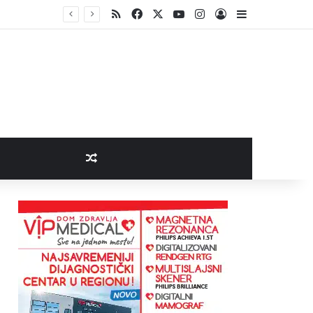
RSS
Facebook
X
YouTube
Instagram
Log In
Sidebar
Random Article