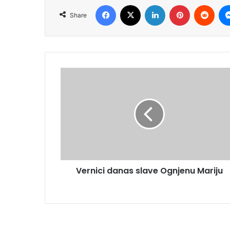
Facebook
X
LinkedIn
Pinterest
Redd
Share
Vernici danas slave Ognjenu Mariju