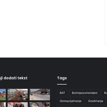
ji dodati tekst
Tags
BAT
Borinipozorisnidani
B
GimnazijaVranje
GradVranje