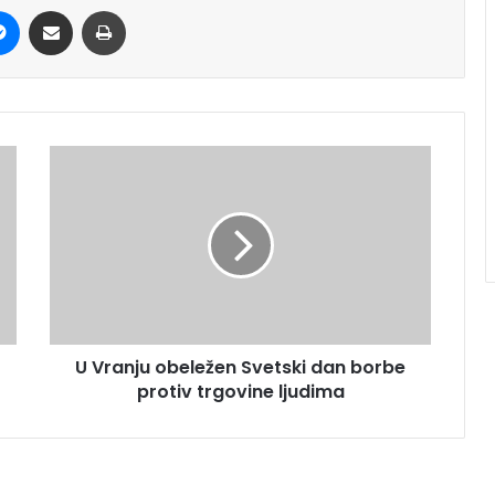
it
Messenger
Share via Email
Print
U Vranju obeležen Svetski dan borbe
protiv trgovine ljudima