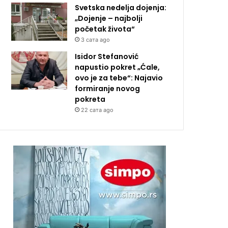
Svetska nedelja dojenja:
„Dojenje – najbolji
početak života“
3 сата ago
Isidor Stefanović
napustio pokret „Ćale,
ovo je za tebe“: Najavio
formiranje novog
pokreta
22 сата ago