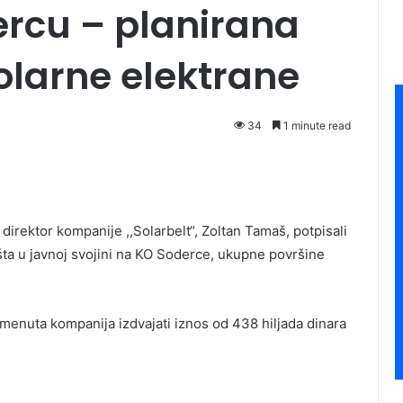
ercu – planirana
olarne elektrane
34
1 minute read
irektor kompanije ,,Solarbelt“, Zoltan Tamaš, potpisali
a u javnoj svojini na KO Soderce, ukupne površine
omenuta kompanija izdvajati iznos od 438 hiljada dinara