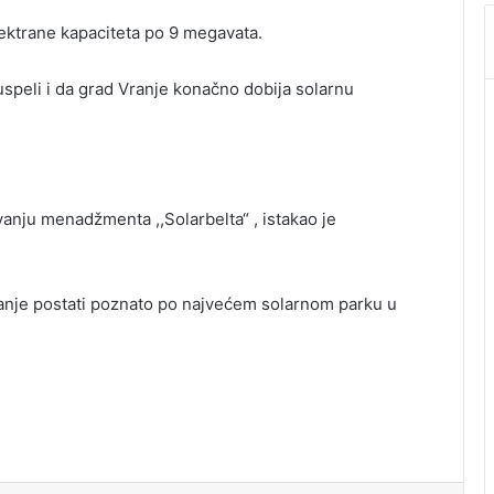
ektrane kapaciteta po 9 megavata.
o uspeli i da grad Vranje konačno dobija solarnu
anju menadžmenta ,,Solarbelta“ , istakao je
Vranje postati poznato po najvećem solarnom parku u