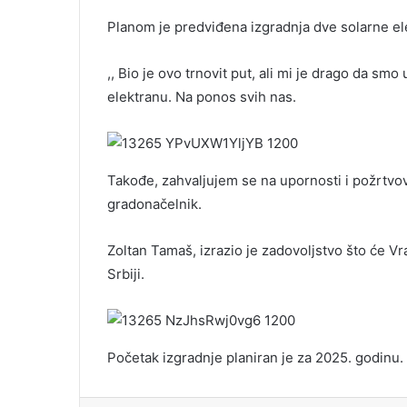
Planom je predviđena izgradnja dve solarne el
,, Bio je ovo trnovit put, ali mi je drago da sm
elektranu. Na ponos svih nas.
Takođe, zahvaljujem se na upornosti i požrtvov
gradonačelnik.
Zoltan Tamaš, izrazio je zadovoljstvo što će 
Srbiji.
Početak izgradnje planiran je za 2025. godinu.