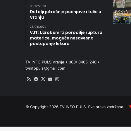
03/12/2023
Detalji jutrošnje pucnjave i tuče u
Vranju
25/04/2024
VJT: Uzrok smrti porodilje ruptura
materice, moguće nesavesno
postupanje lekara
TV INFO PULS Vranje • 060/ 0405-240 •
tvinfopuls@gmail.com
RSS
Facebook
X
YouTube
Instagram
© Copyright 2026 TV INFO PULS. Sva prava zadržana. |