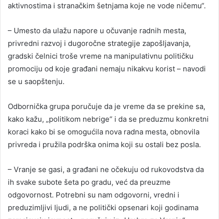
aktivnostima i stranačkim šetnjama koje ne vode ničemu“.
– Umesto da ulažu napore u očuvanje radnih mesta,
privredni razvoj i dugoročne strategije zapošljavanja,
gradski čelnici troše vreme na manipulativnu političku
promociju od koje građani nemaju nikakvu korist – navodi
se u saopštenju.
Odbornička grupa poručuje da je vreme da se prekine sa,
kako kažu, „politikom nebrige“ i da se preduzmu konkretni
koraci kako bi se omogućila nova radna mesta, obnovila
privreda i pružila podrška onima koji su ostali bez posla.
– Vranje se gasi, a građani ne očekuju od rukovodstva da
ih svake subote šeta po gradu, već da preuzme
odgovornost. Potrebni su nam odgovorni, vredni i
preduzimljivi ljudi, a ne politički opsenari koji godinama