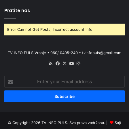
Pratite nas
Error Can not Get Posts, Incorrect account info.
TV INFO PULS Vranje • 060/ 0405-240 • tvinfopuls@gmail.com
RSS
Facebook
X
YouTube
Instagram
Enter
your
Email
address
© Copyright 2026 TV INFO PULS. Sva prava zadržana. |
Sajt