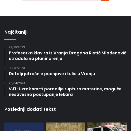
Najčitaniji
29/10/2023
Profesorka klavira iz Vranja Dragana Ristić Mladenović
stradala na planinarenju
03/12/2023
Detalji jutrošnje pucnjave i tuče u Vranju
25/04/2024
VJT: Uzrok smrti porodilje ruptura materice, moguće
nesavesno postupanje lekara
Poslednji dodati tekst