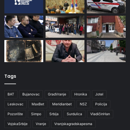
Tags
BAT
Bujanovac
GradVranje
Hronika
Jotel
Leskovac
MaxBet
Meridianbet
NSZ
Policija
Pozorište
Simpo
Srbija
Surdulica
VladičinHan
VojskaSrbije
Vranje
Vranjskagradskapesma