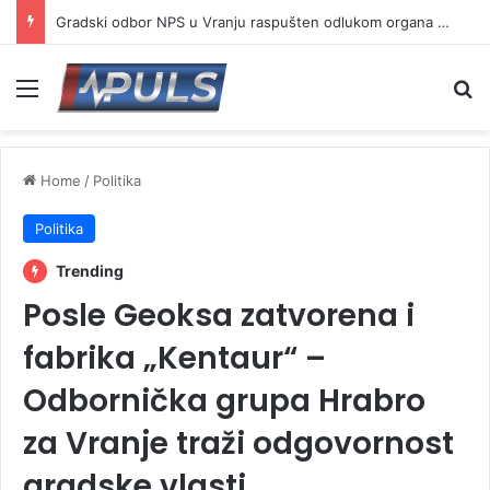
Gradski odbor NPS u Vranju raspušten odlukom organa stranke
Menu
Se
Home
/
Politika
Politika
Trending
Posle Geoksa zatvorena i
fabrika „Kentaur“ –
Odbornička grupa Hrabro
za Vranje traži odgovornost
gradske vlasti