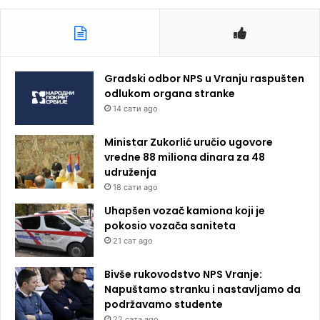
Gradski odbor NPS u Vranju raspušten
odlukom organa stranke
14 сати ago
Ministar Zukorlić uručio ugovore
vredne 88 miliona dinara za 48
udruženja
18 сати ago
Uhapšen vozač kamiona koji je
pokosio vozača saniteta
21 сат ago
Bivše rukovodstvo NPS Vranje:
Napuštamo stranku i nastavljamo da
podržavamo studente
22 сата ago