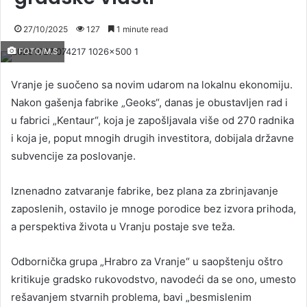
27/10/2025
127
1 minute read
FOTO/M.S
Vranje je suočeno sa novim udarom na lokalnu ekonomiju.
Nakon gašenja fabrike „Geoks“, danas je obustavljen rad i
u fabrici „Kentaur“, koja je zapošljavala više od 270 radnika
i koja je, poput mnogih drugih investitora, dobijala državne
subvencije za poslovanje.
Iznenadno zatvaranje fabrike, bez plana za zbrinjavanje
zaposlenih, ostavilo je mnoge porodice bez izvora prihoda,
a perspektiva života u Vranju postaje sve teža.
Odbornička grupa „Hrabro za Vranje“ u saopštenju oštro
kritikuje gradsko rukovodstvo, navodeći da se ono, umesto
rešavanjem stvarnih problema, bavi „besmislenim