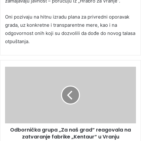
zamajavaju javnost – poručuju iz „Hrabro za Vranje“.
Oni pozivaju na hitnu izradu plana za privredni oporavak
grada, uz konkretne i transparentne mere, kao i na
odgovornost onih koji su dozvolili da dođe do novog talasa
otpuštanja.
Odbornička grupa „Za naš grad“ reagovala na
zatvaranje fabrike „Kentaur“ u Vranju