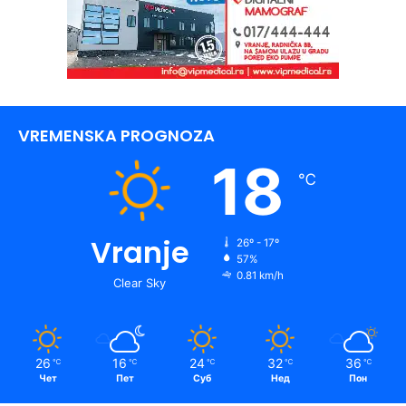
VREMENSKA PROGNOZA
18
℃
Vranje
26º - 17º
57%
0.81 km/h
Clear Sky
26
16
24
32
36
℃
℃
℃
℃
℃
Чет
Пет
Суб
Нед
Пон