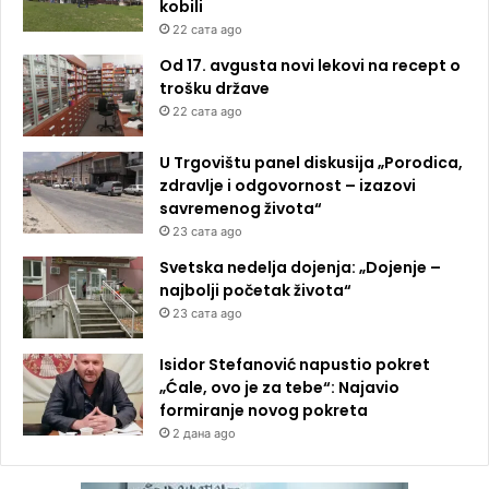
kobili
22 сата ago
Od 17. avgusta novi lekovi na recept o
trošku države
22 сата ago
U Trgovištu panel diskusija „Porodica,
zdravlje i odgovornost – izazovi
savremenog života“
23 сата ago
Svetska nedelja dojenja: „Dojenje –
najbolji početak života“
23 сата ago
Isidor Stefanović napustio pokret
„Ćale, ovo je za tebe“: Najavio
formiranje novog pokreta
2 дана ago