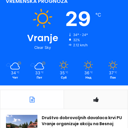
VREMENSKA PROGNOZA
29
℃
Vranje
34º - 24º
32%
2.12 km/h
Clear Sky
34
33
35
36
37
℃
℃
℃
℃
℃
Чет
Пет
Суб
Нед
Пон
Društvo dobrovoljnih davalaca krvi PU
Vranje organizuje akciju na Besnoj