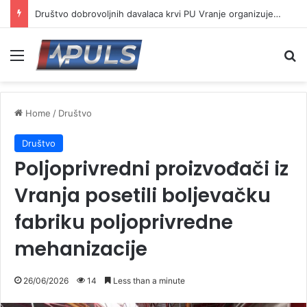
Društvo dobrovoljnih davalaca krvi PU Vranje organizuje akciju na Besnoj kobili
Menu
Se
Home
/
Društvo
Društvo
Poljoprivredni proizvođači iz
Vranja posetili boljevačku
fabriku poljoprivredne
mehanizacije
26/06/2026
14
Less than a minute