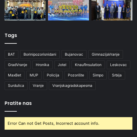
Tags
BAT
Borinipozorisnidani
Bujanovac
GimnazijaVranje
GradVranje
Hronika
Jotel
KnaufInsulation
Leskovac
MaxBet
MUP
Policija
Pozorište
Simpo
Srbija
Surdulica
Vranje
Vranjskagradskapesma
Pratite nas
Error Can not Get Posts, Incorrect account info.