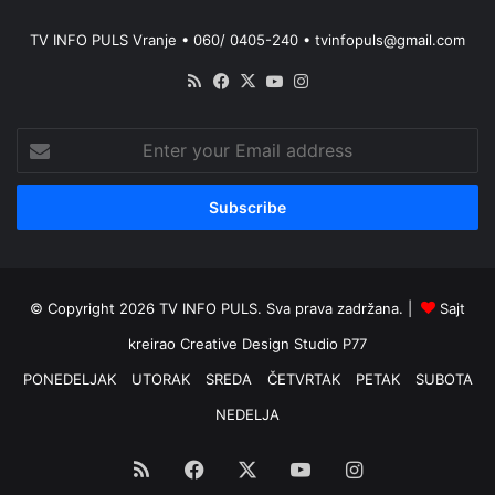
TV INFO PULS Vranje • 060/ 0405-240 • tvinfopuls@gmail.com
RSS
Facebook
X
YouTube
Instagram
Enter
your
Email
address
© Copyright 2026 TV INFO PULS. Sva prava zadržana. |
Sajt
kreirao
Creative Design Studio P77
PONEDELJAK
UTORAK
SREDA
ČETVRTAK
PETAK
SUBOTA
NEDELJA
RSS
Facebook
X
YouTube
Instagram