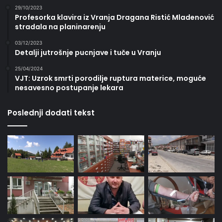
29/10/2023
Profesorka klavira iz Vranja Dragana Ristić Mladenović
stradala na planinarenju
03/12/2023
Detalji jutrošnje pucnjave i tuče u Vranju
25/04/2024
VJT: Uzrok smrti porodilje ruptura materice, moguće
nesavesno postupanje lekara
Poslednji dodati tekst