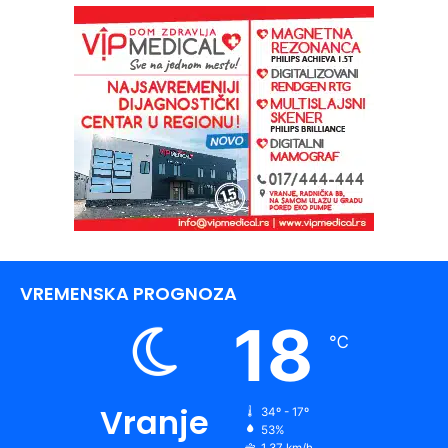
VREMENSKA PROGNOZA
18
℃
Vranje
34º - 17º
53%
1.37 km/h