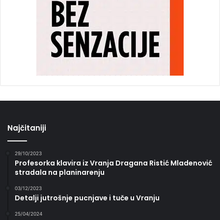
Najčitaniji
29/10/2023
Profesorka klavira iz Vranja Dragana Ristić Mladenović
stradala na planinarenju
03/12/2023
Detalji jutrošnje pucnjave i tuče u Vranju
25/04/2024