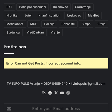
BAT
Borinipozorisnidani
Bujanovac
GradVranje
Hronika
Jotel
KnaufInsulation
Leskovac
MaxBet
Meridianbet
MUP
Policija
Pozorište
Simpo
Srbija
Surdulica
VladičinHan
Vranje
Pratite nas
Error Can not Get Posts, Incorrect account info.
TV INFO PULS Vranje • 060/ 0405-240 • tvinfopuls@gmail.com
RSS
Facebook
X
YouTube
Instagram
Enter
your