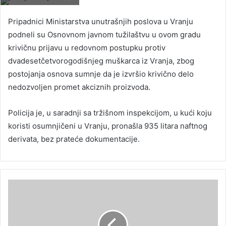
Pripadnici Ministarstva unutrašnjih poslova u Vranju
podneli su Osnovnom javnom tužilaštvu u ovom gradu
krivičnu prijavu u redovnom postupku protiv
dvadesetčetvorogodišnjeg muškarca iz Vranja, zbog
postojanja osnova sumnje da je izvršio krivično delo
nedozvoljen promet akciznih proizvoda.
Policija je, u saradnji sa tržišnom inspekcijom, u kući koju
koristi osumnjičeni u Vranju, pronašla 935 litara naftnog
derivata, bez prateće dokumentacije.