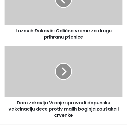
Lazović Đoković: Odlično vreme za drugu
prihranu pšenice
Dom zdravlja Vranje sprovodi dopunsku
vakcinaciju dece protiv malih boginja,zaušaka i
crvenke