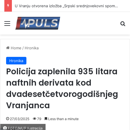
U Vranju otvorena izložba „Srpski srednjovekovni spomenici u opasnosti“
Menu
Se
Home
/
Hronika
Hronika
Policija zaplenila 935 litara
naftnih derivata kod
dvadesetčetvorogodišnjeg
Vranjanca
27/03/2025
79
Less than a minute
FOTO/MUP Ilustracija