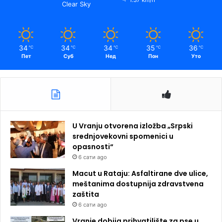
Clear Sky
34
34
34
35
36
℃
℃
℃
℃
℃
Пет
Суб
Нед
Пон
Уто
U Vranju otvorena izložba „Srpski
srednjovekovni spomenici u
opasnosti“
6 сати ago
Macut u Rataju: Asfaltirane dve ulice,
meštanima dostupnija zdravstvena
zaštita
6 сати ago
Vranje dobija prihvatilište za pse u