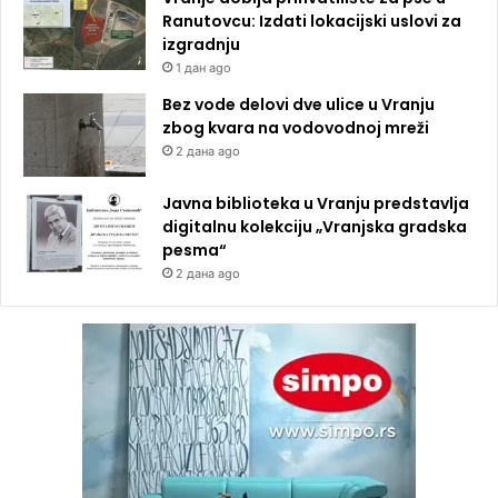
Ranutovcu: Izdati lokacijski uslovi za
izgradnju
1 дан ago
Bez vode delovi dve ulice u Vranju
zbog kvara na vodovodnoj mreži
2 дана ago
Javna biblioteka u Vranju predstavlja
digitalnu kolekciju „Vranjska gradska
pesma“
2 дана ago