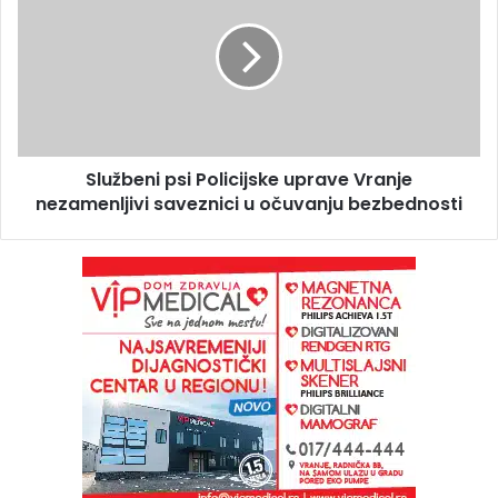
Službeni psi Policijske uprave Vranje
nezamenljivi saveznici u očuvanju bezbednosti