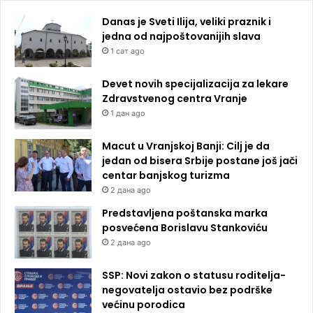
Danas je Sveti Ilija, veliki praznik i
jedna od najpoštovanijih slava
1 сат ago
Devet novih specijalizacija za lekare
Zdravstvenog centra Vranje
1 дан ago
Macut u Vranjskoj Banji: Cilj je da
jedan od bisera Srbije postane još jači
centar banjskog turizma
2 дана ago
Predstavljena poštanska marka
posvećena Borislavu Stankoviću
2 дана ago
SSP: Novi zakon o statusu roditelja-
negovatelja ostavio bez podrške
većinu porodica