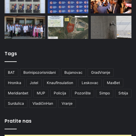
Tags
BAT
Borinipozorisnidani
Bujanovac
GradVranje
Hronika
Jotel
KnaufInsulation
Leskovac
MaxBet
Meridianbet
MUP
Policija
Pozorište
Simpo
Srbija
Surdulica
VladičinHan
Vranje
Pratite nas