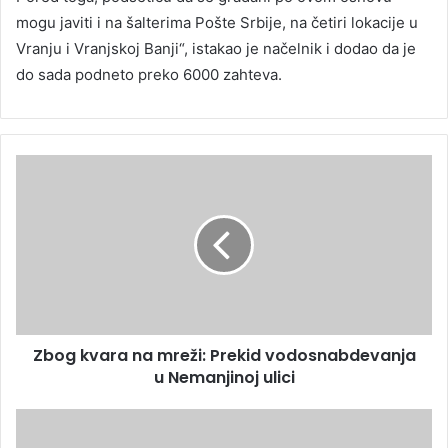
mogu javiti i na šalterima Pošte Srbije, na četiri lokacije u
Vranju i Vranjskoj Banji“, istakao je načelnik i dodao da je
do sada podneto preko 6000 zahteva.
Zbog kvara na mreži: Prekid vodosnabdevanja
u Nemanjinoj ulici