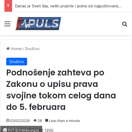
Danas je Sveti Ilija, veliki praznik i jedna od najpoštovanijih slava
Menu
Se
Home
/
Društvo
Društvo
Podnošenje zahteva po
Zakonu o upisu prava
svojine tokom celog dana
do 5. februara
02/02/2026
28
Less than a minute
FOTO/vranje.org.rs