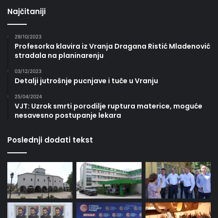
Najčitaniji
29/10/2023
Profesorka klavira iz Vranja Dragana Ristić Mladenović
stradala na planinarenju
03/12/2023
Detalji jutrošnje pucnjave i tuče u Vranju
25/04/2024
VJT: Uzrok smrti porodilje ruptura materice, moguće
nesavesno postupanje lekara
Poslednji dodati tekst