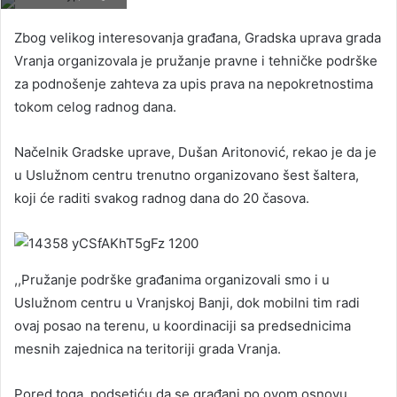
Zbog velikog interesovanja građana, Gradska uprava grada
Vranja organizovala je pružanje pravne i tehničke podrške
za podnošenje zahteva za upis prava na nepokretnostima
tokom celog radnog dana.
Načelnik Gradske uprave, Dušan Aritonović, rekao je da je
u Uslužnom centru trenutno organizovano šest šaltera,
koji će raditi svakog radnog dana do 20 časova.
,,Pružanje podrške građanima organizovali smo i u
Uslužnom centru u Vranjskoj Banji, dok mobilni tim radi
ovaj posao na terenu, u koordinaciji sa predsednicima
mesnih zajednica na teritoriji grada Vranja.
Pored toga, podsetiću da se građani po ovom osnovu