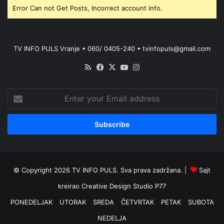
Error Can not Get Posts, Incorrect account info.
TV INFO PULS Vranje • 060/ 0405-240 • tvinfopuls@gmail.com
RSS
Facebook
X
YouTube
Instagram
Enter
your
Email
address
© Copyright 2026 TV INFO PULS. Sva prava zadržana. |
Sajt
kreirao
Creative Design Studio P77
PONEDELJAK
UTORAK
SREDA
ČETVRTAK
PETAK
SUBOTA
NEDELJA