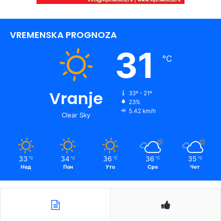
VREMENSKA PROGNOZA
31
℃
Vranje
33º - 21º
23%
5.42 km/h
Clear Sky
33
34
36
36
35
℃
℃
℃
℃
℃
Нед
Пон
Уто
Сре
Чет