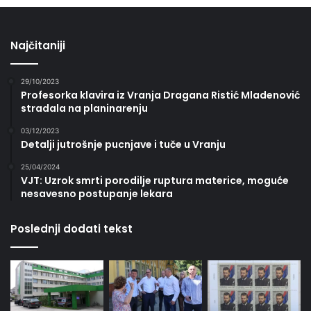
Najčitaniji
29/10/2023
Profesorka klavira iz Vranja Dragana Ristić Mladenović
stradala na planinarenju
03/12/2023
Detalji jutrošnje pucnjave i tuče u Vranju
25/04/2024
VJT: Uzrok smrti porodilje ruptura materice, moguće
nesavesno postupanje lekara
Poslednji dodati tekst