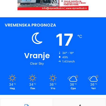
VREMENSKA PROGNOZA
17
℃
Vranje
34º - 16º
49%
1.43 km/h
Clear Sky
34
34
36
36
36
℃
℃
℃
℃
℃
Нед
Пон
Уто
Сре
Чет