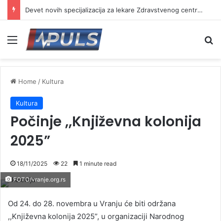
Devet novih specijalizacija za lekare Zdravstvenog centra Vranje
Menu
Se
Home
/
Kultura
Kultura
Počinje ,,Književna kolonija
2025”
18/11/2025
22
1 minute read
FOTO/vranje.org.rs
Od 24. do 28. novembra u Vranju će biti održana
,,Književna kolonija 2025”, u organizaciji Narodnog