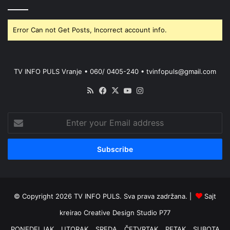
Error Can not Get Posts, Incorrect account info.
TV INFO PULS Vranje • 060/ 0405-240 • tvinfopuls@gmail.com
RSS
Facebook
X
YouTube
Instagram
Enter
your
Email
address
© Copyright 2026 TV INFO PULS. Sva prava zadržana. |
Sajt
kreirao
Creative Design Studio P77
PONEDELJAK
UTORAK
SREDA
ČETVRTAK
PETAK
SUBOTA