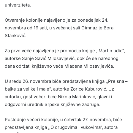
univerziteta.
Otvaranje kolonije najavljeno je za ponedeljak 24.
novembra od 19 sati, u svečanoj sali Gimnazije Bora
Stanković.
Za prvo veče najavljena je promocija knjige ,,Martin udio“,
autorke Sanje Savić Milosavljević, dok će se narednog
dana održati književno veče Mladena Milosavljevića.
U sredu 26. novembra biće predstavljena knjiga ,,Pre sna –
bajke za velike i male“, autorke Zorice Kuburović. Uz
autorku, gost večeri biće Nikola Marinković, glavni i
odgovorni urednik Srpske književne zadruge.
Poslednje večeri kolonije, u četvrtak 27. novembra, biće
predstavljena knjiga ,,O drugovima i vukovima“, autora