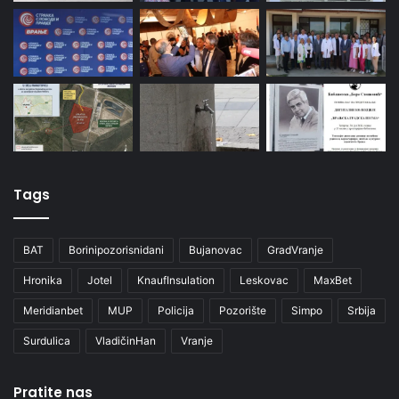
Tags
BAT
Borinipozorisnidani
Bujanovac
GradVranje
Hronika
Jotel
KnaufInsulation
Leskovac
MaxBet
Meridianbet
MUP
Policija
Pozorište
Simpo
Srbija
Surdulica
VladičinHan
Vranje
Pratite nas