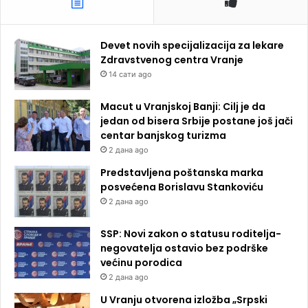
Devet novih specijalizacija za lekare
Zdravstvenog centra Vranje
14 сати ago
Macut u Vranjskoj Banji: Cilj je da
jedan od bisera Srbije postane još jači
centar banjskog turizma
2 дана ago
Predstavljena poštanska marka
posvećena Borislavu Stankoviću
2 дана ago
SSP: Novi zakon o statusu roditelja-
negovatelja ostavio bez podrške
većinu porodica
2 дана ago
U Vranju otvorena izložba „Srpski