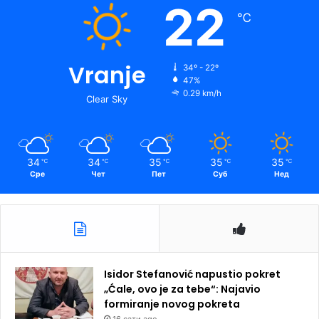
22
℃
Vranje
34º - 22º
47%
0.29 km/h
Clear Sky
34
34
35
35
35
℃
℃
℃
℃
℃
Сре
Чет
Пет
Суб
Нед
Isidor Stefanović napustio pokret
„Ćale, ovo je za tebe“: Najavio
formiranje novog pokreta
16 сати ago