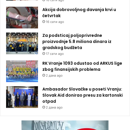
Akcija dobrovoljnog davanja krvi u
četvrtak
16 сати ago
Za podsticaj poljoprivredne
proizvodnje 5.8 miliona dinara iz
gradskog budžeta
17 сати ago
RK Vranje 1093 odustao od ARKUS lige
zbog finansijskih problema
2 дана ago
Ambasador Slovačke u poseti Vranju:
Slovak Aid donirao presu za kartonski
otpad
2 дана ago