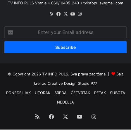
TV INFO PULS Vranje • 060/ 0405-240 • tvinfopuls@gmail.com
RSS
Facebook
X
YouTube
Instagram
Enter
your
Email
address
© Copyright 2026 TV INFO PULS. Sva prava zadržana. |
Sajt
kreirao
Creative Design Studio P77
PONEDELJAK
UTORAK
SREDA
ČETVRTAK
PETAK
SUBOTA
NEDELJA
RSS
Facebook
X
YouTube
Instagram