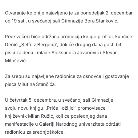
Otvaranje kolonije najavljeno je za ponedeljak 2. decembar
od 19 sati, u svečanoj sali Gimnazije Bora Stanković.
Prve večeri biće održana promocija knjige prof. dr Sunčice
Denić ,,Selfi iz Bergena“, dok će drugog dana gosti biti
pisci za decu i mlade Aleksandra Jovanović i Stevan
Milošević.
Za sredu su najavljene radionice za osnovce i gostovanje
pisca Milutina Stančića.
U četvrtak 5. decembra, u svečanoj sali Gimnazije,
svoju novu knjigu ,,Priče i ožiljci“ promovisaće
književnik Milan Ružić, koji će poslednjeg dana
manifestacije u Galeriji Narodnog univerziteta održati
radionicu za srednjoškolce.