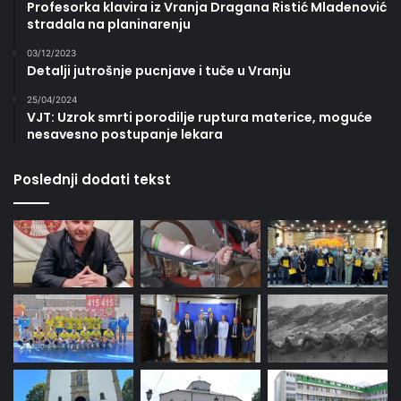
Profesorka klavira iz Vranja Dragana Ristić Mladenović
stradala na planinarenju
03/12/2023
Detalji jutrošnje pucnjave i tuče u Vranju
25/04/2024
VJT: Uzrok smrti porodilje ruptura materice, moguće
nesavesno postupanje lekara
Poslednji dodati tekst