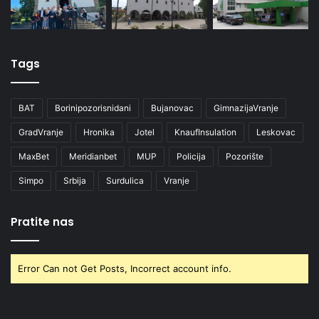
Tags
BAT
Borinipozorisnidani
Bujanovac
GimnazijaVranje
GradVranje
Hronika
Jotel
KnaufInsulation
Leskovac
MaxBet
Meridianbet
MUP
Policija
Pozorište
Simpo
Srbija
Surdulica
Vranje
Pratite nas
Error Can not Get Posts, Incorrect account info.