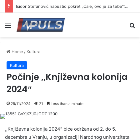
Isidor Stefanović napustio pokret „Ćale, ovo je za tebe“: Najavio formiranje novog pokreta
Menu
Se
Home
/
Kultura
Kultura
Počinje ,,Književna kolonija
2024″
25/11/2024
21
Less than a minute
,,Književna kolonija 2024″ biće održana od 2. do 5.
decembra u Vranju, u organizaciji Narodnog univerziteta.