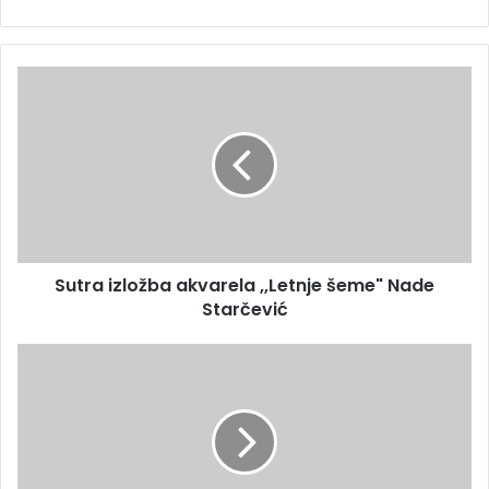
Sutra izložba akvarela ,,Letnje šeme" Nade
Starčević