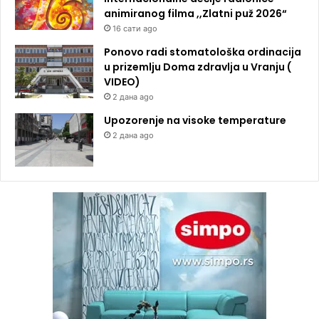
animiranog filma ,,Zlatni puž 2026“
16 сати ago
Ponovo radi stomatološka ordinacija
u prizemlju Doma zdravlja u Vranju (
VIDEO)
2 дана ago
Upozorenje na visoke temperature
2 дана ago