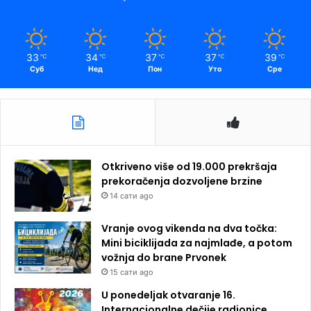
33
34
37
37
39
℃
℃
℃
℃
℃
Суб
Нед
Пон
Уто
Сре
Otkriveno više od 19.000 prekršaja
prekoračenja dozvoljene brzine
14 сати ago
Vranje ovog vikenda na dva točka:
Mini biciklijada za najmlađe, a potom
vožnja do brane Prvonek
15 сати ago
U ponedeljak otvaranje 16.
Internacionalne dečije radionice