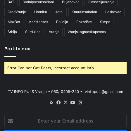
BAT
Borinipozorisnidani
Bujanovac
GimnazijaVranje
GradVranje
Hronika
Jotel
KnaufInsulation
Leskovac
MaxBet
Meridianbet
Policija
Pozorište
Simpo
Srbija
Surdulica
Vranje
Vranjskagradskapesma
Pratite nas
Error Can not Get Posts, Incorrect account info.
TV INFO PULS Vranje • 060/ 0405-240 • tvinfopuls@gmail.com
RSS
Facebook
X
YouTube
Instagram
Enter
your
Email