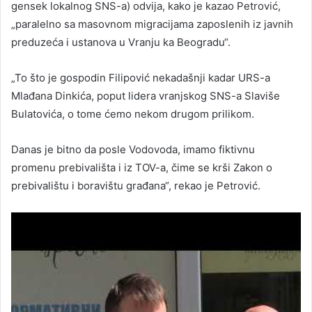
gensek lokalnog SNS-a) odvija, kako je kazao Petrović,
„paralelno sa masovnom migracijama zaposlenih iz javnih
preduzeća i ustanova u Vranju ka Beogradu“.
„To što je gospodin Filipović nekadašnji kadar URS-a
Mlađana Dinkića, poput lidera vranjskog SNS-a Slaviše
Bulatovića, o tome ćemo nekom drugom prilikom.
Danas je bitno da posle Vodovoda, imamo fiktivnu
promenu prebivališta i iz TOV-a, čime se krši Zakon o
prebivalištu i boravištu građana“, rekao je Petrović.