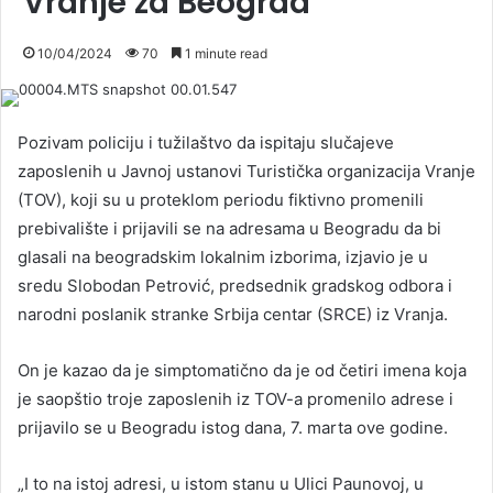
Vranje za Beograd
10/04/2024
70
1 minute read
Pozivam policiju i tužilaštvo da ispitaju slučajeve
zaposlenih u Javnoj ustanovi Turistička organizacija Vranje
(TOV), koji su u proteklom periodu fiktivno promenili
prebivalište i prijavili se na adresama u Beogradu da bi
glasali na beogradskim lokalnim izborima, izjavio je u
sredu Slobodan Petrović, predsednik gradskog odbora i
narodni poslanik stranke Srbija centar (SRCE) iz Vranja.
On je kazao da je simptomatično da je od četiri imena koja
je saopštio troje zaposlenih iz TOV-a promenilo adrese i
prijavilo se u Beogradu istog dana, 7. marta ove godine.
„I to na istoj adresi, u istom stanu u Ulici Paunovoj, u