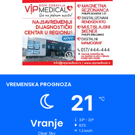
VREMENSKA PROGNOZA
21
℃
Vranje
33º - 20º
62%
1.3 km/h
Clear Sky