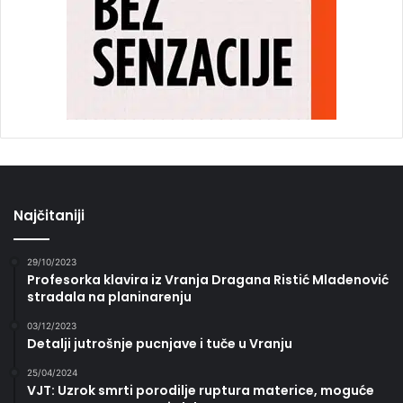
Najčitaniji
29/10/2023
Profesorka klavira iz Vranja Dragana Ristić Mladenović
stradala na planinarenju
03/12/2023
Detalji jutrošnje pucnjave i tuče u Vranju
25/04/2024
VJT: Uzrok smrti porodilje ruptura materice, moguće