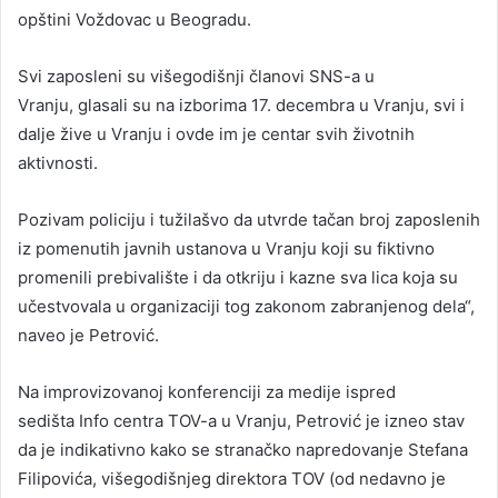
opštini Voždovac u Beogradu.
Svi zaposleni su višegodišnji članovi SNS-a u
Vranju, glasali su na izborima 17. decembra u Vranju, svi i
dalje žive u Vranju i ovde im je centar svih životnih
aktivnosti.
Pozivam policiju i tužilašvo da utvrde tačan broj zaposlenih
iz pomenutih javnih ustanova u Vranju koji su fiktivno
promenili prebivalište i da otkriju i kazne sva lica koja su
učestvovala u organizaciji tog zakonom zabranjenog dela“,
naveo je Petrović.
Na improvizovanoj konferenciji za medije ispred
sedišta Info centra TOV-a u Vranju, Petrović je izneo stav
da je indikativno kako se stranačko napredovanje Stefana
Filipovića, višegodišnjeg direktora TOV (od nedavno je