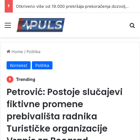
Otkriveno više od 19.000 prekršaja prekoračenja dozvoljene brzine
Menu
Se
Home
/
Politika
Kontekst
Politika
Trending
Petrović: Postoje slučajevi
fiktivne promene
prebivališta radnika
Turističke organizacije