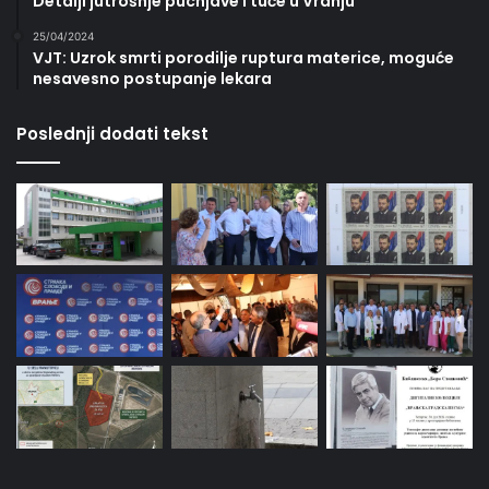
Detalji jutrošnje pucnjave i tuče u Vranju
25/04/2024
VJT: Uzrok smrti porodilje ruptura materice, moguće
nesavesno postupanje lekara
Poslednji dodati tekst