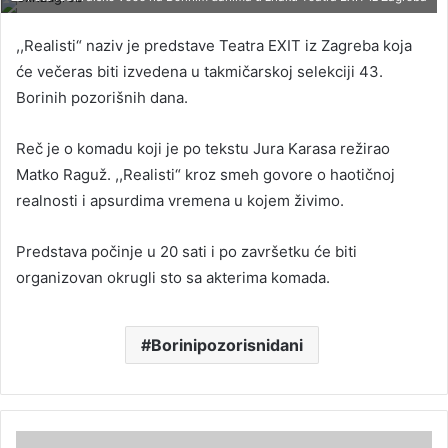
,,Realisti“ naziv je predstave Teatra EXIT iz Zagreba koja
će večeras biti izvedena u takmičarskoj selekciji 43.
Borinih pozorišnih dana.
Reč je o komadu koji je po tekstu Jura Karasa režirao
Matko Raguž. ,,Realisti“ kroz smeh govore o haotičnoj
realnosti i apsurdima vremena u kojem živimo.
Predstava počinje u 20 sati i po završetku će biti
organizovan okrugli sto sa akterima komada.
Borinipozorisnidani