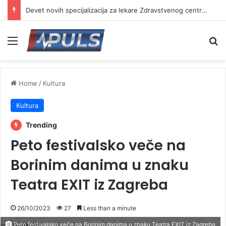
Devet novih specijalizacija za lekare Zdravstvenog centra Vranje
Menu
Se
Home
/
Kultura
Kultura
Trending
Peto festivalsko veče na
Borinim danima u znaku
Teatra EXIT iz Zagreba
26/10/2023
27
Less than a minute
Peto festivalsko veče na Borinim danima u znaku Teatra EXIT iz Zagreba