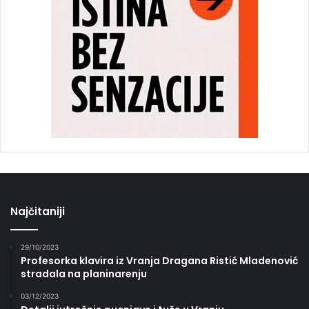
Najčitaniji
29/10/2023
Profesorka klavira iz Vranja Dragana Ristić Mladenović
stradala na planinarenju
03/12/2023