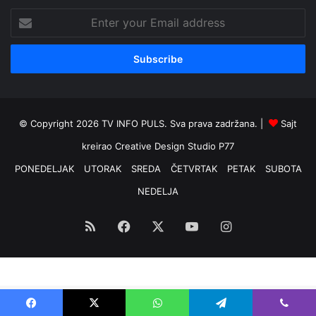
Enter
your
Email
address
© Copyright 2026 TV INFO PULS. Sva prava zadržana. |
Sajt
kreirao
Creative Design Studio P77
PONEDELJAK
UTORAK
SREDA
ČETVRTAK
PETAK
SUBOTA
NEDELJA
RSS
Facebook
X
YouTube
Instagram
Optimized by Seraphinite Accelerator
Turns on site high speed to be attractive for people and search engines.