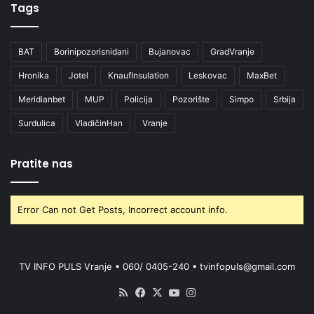
Tags
BAT
Borinipozorisnidani
Bujanovac
GradVranje
Hronika
Jotel
KnaufInsulation
Leskovac
MaxBet
Meridianbet
MUP
Policija
Pozorište
Simpo
Srbija
Surdulica
VladičinHan
Vranje
Pratite nas
Error Can not Get Posts, Incorrect account info.
TV INFO PULS Vranje • 060/ 0405-240 • tvinfopuls@gmail.com
RSS
Facebook
X
YouTube
Instagram