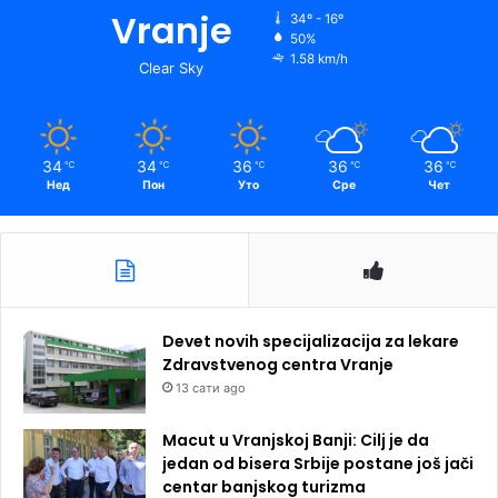
Vranje
34º - 16º
50%
1.58 km/h
Clear Sky
34
34
36
36
36
℃
℃
℃
℃
℃
Нед
Пон
Уто
Сре
Чет
Devet novih specijalizacija za lekare
Zdravstvenog centra Vranje
13 сати ago
Macut u Vranjskoj Banji: Cilj je da
jedan od bisera Srbije postane još jači
centar banjskog turizma