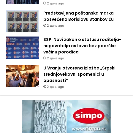
2 дана ago
Predstavljena poštanska marka
posvećena Borislavu Stankoviću
2 дана ago
SSP: Novi zakon o statusu roditelja-
negovatelja ostavio bez podrške
većinu porodica
2 дана ago
U Vranju otvorena izložba „Srpski
srednjovekovni spomenici u
opasnosti“
2 дана ago