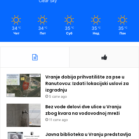
Clear Sky
34
34
35
35
35
℃
℃
℃
℃
℃
Чет
Пет
Суб
Нед
Пон
Vranje dobija prihvatilište za pse u
Ranutovcu: Izdati lokacijski uslovi za
izgradnju
5 сати ago
Bez vode delovi dve ulice u Vranju
zbog kvara na vodovodnoj mreži
11 сати ago
Javna biblioteka u Vranju predstavlja