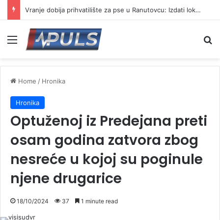
Vranje dobija prihvatilište za pse u Ranutovcu: Izdati lokacijski uslovi za izgradnju
Menu
Se
Home
/
Hronika
Hronika
Optuženoj iz Predejana preti
osam godina zatvora zbog
nesreće u kojoj su poginule
njene drugarice
18/10/2024
37
1 minute read