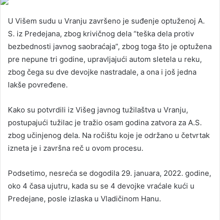
U Višem sudu u Vranju završeno je suđenje optuženoj A.
S. iz Predejana, zbog krivičnog dela “teška dela protiv
bezbednosti javnog saobraćaja”, zbog toga što je optužena
pre nepune tri godine, upravljajući autom sletela u reku,
zbog čega su dve devojke nastradale, a ona i još jedna
lakše povređene.
Kako su potvrdili iz Višeg javnog tužilaštva u Vranju,
postupajući tužilac je tražio osam godina zatvora za A.S.
zbog učinjenog dela. Na ročištu koje je održano u četvrtak
izneta je i završna reč u ovom procesu.
Podsetimo, nesreća se dogodila 29. januara, 2022. godine,
oko 4 časa ujutru, kada su se 4 devojke vraćale kući u
Predejane, posle izlaska u Vladičinom Hanu.