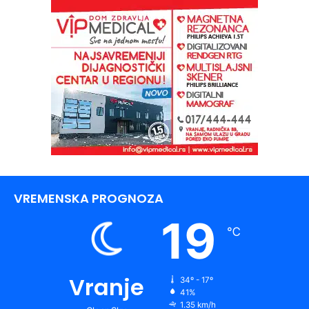
VREMENSKA PROGNOZA
19
℃
Vranje
34º - 17º
41%
1.35 km/h