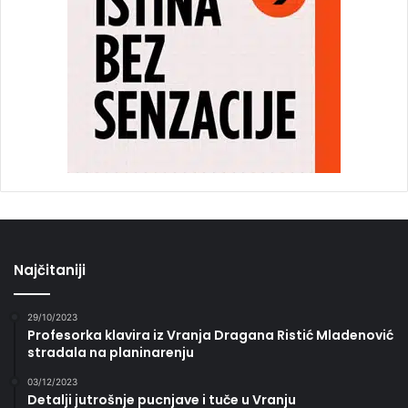
Najčitaniji
29/10/2023
Profesorka klavira iz Vranja Dragana Ristić Mladenović
stradala na planinarenju
03/12/2023
Detalji jutrošnje pucnjave i tuče u Vranju