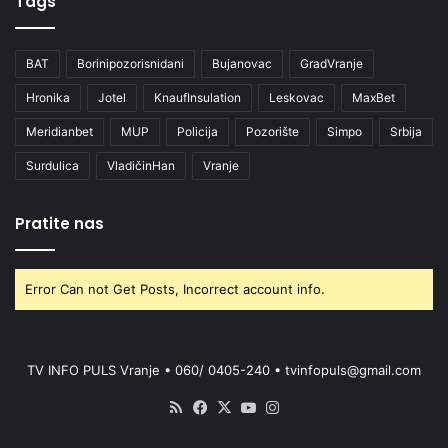
Tags
BAT
Borinipozorisnidani
Bujanovac
GradVranje
Hronika
Jotel
KnaufInsulation
Leskovac
MaxBet
Meridianbet
MUP
Policija
Pozorište
Simpo
Srbija
Surdulica
VladičinHan
Vranje
Pratite nas
Error Can not Get Posts, Incorrect account info.
TV INFO PULS Vranje • 060/ 0405-240 • tvinfopuls@gmail.com
RSS
Facebook
X
YouTube
Instagram