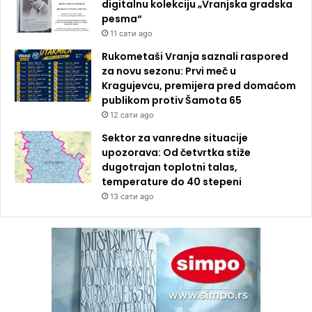
digitalnu kolekciju „Vranjska gradska
pesma“
11 сати ago
Rukometaši Vranja saznali raspored
za novu sezonu: Prvi meč u
Kragujevcu, premijera pred domaćom
publikom protiv Šamota 65
12 сати ago
Sektor za vanredne situacije
upozorava: Od četvrtka stiže
dugotrajan toplotni talas,
temperature do 40 stepeni
13 сати ago