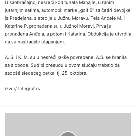
U saobraćajnoj nesreći kod tunela Manajle, u ranim
jutarnjim satima, automobil marke „golf 5“ sa četiri devojke
iz Predejana, sleteo je u Južnu Moravu. Tela Anđele M. i
Katarine P. pronađena su u Južnoj Moravi. Prva je
pronađena Anđela, a potom i Katarina. Obdukcija je utvrdila
da su nastradale utapanjem.
A. S. i K. M. su u nesreći lakše povređene. A.S. se branila
sa slobode. Sud bi presudu u ovom slučaju trebalo da
saopšti sledećeg petka, tj. 25. oktobra.
izvor/Telegraf rs