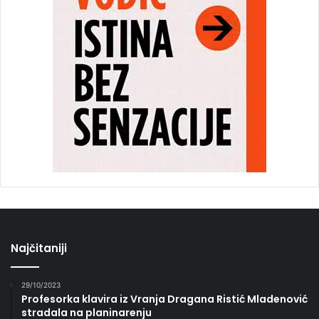
Najčitaniji
29/10/2023
Profesorka klavira iz Vranja Dragana Ristić Mladenović
stradala na planinarenju