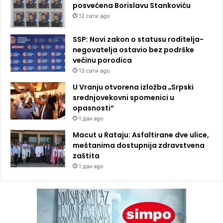
posvećena Borislavu Stankoviću
12 сати ago
SSP: Novi zakon o statusu roditelja-
negovatelja ostavio bez podrške
većinu porodica
13 сати ago
U Vranju otvorena izložba „Srpski
srednjovekovni spomenici u
opasnosti“
1 дан ago
Macut u Rataju: Asfaltirane dve ulice,
meštanima dostupnija zdravstvena
zaštita
1 дан ago