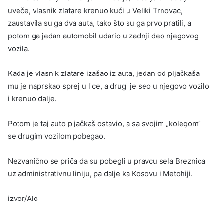
uveče, vlasnik zlatare krenuo kući u Veliki Trnovac,
zaustavila su ga dva auta, tako što su ga prvo pratili, a
potom ga jedan automobil udario u zadnji deo njegovog
vozila.
Kada je vlasnik zlatare izašao iz auta, jedan od pljačkaša
mu je naprskao sprej u lice, a drugi je seo u njegovo vozilo
i krenuo dalje.
Potom je taj auto pljačkaš ostavio, a sa svojim „kolegom“
se drugim vozilom pobegao.
Nezvanično se priča da su pobegli u pravcu sela Breznica
uz administrativnu liniju, pa dalje ka Kosovu i Metohiji.
izvor/Alo