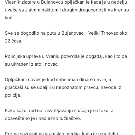
Vlasnik zlatare u Bujanovcu opljačkan je kada je u nedelju
uveče sa zlatnim nakitom i drugim dragocenostima krenuo
kući.
Sve se dogodilo na putu u Bujanovac – Veliki Trnovac oko
22 časa.
Policijska uprava u Vranju potvrdila je događaj, kao i to da
su ukradeni zlato i novac.
Opljačkani čovek je kod sebe imao dinare i evre, a
pljačkaši su se udaljili u nepoznatom pravcu, navode iz
policije.
Kako kažu, rad na rasvetljavanju slučaja je u toku, a
obavešteno je i nadležno tužilaštvo.
Prema saznanjima vranjskih medija, kada je u nedelju