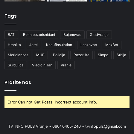
Tags
BAT
Borinipozorisnidani
Bujanovac
GradVranje
Hronika
Jotel
KnaufInsulation
Leskovac
MaxBet
Meridianbet
MUP
Policija
Pozorište
Simpo
Srbija
Surdulica
VladičinHan
Vranje
Pratite nas
Error Can not Get Posts, Incorrect account info.
TV INFO PULS Vranje • 060/ 0405-240 • tvinfopuls@gmail.com