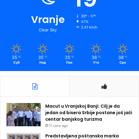
Vranje
35º - 17º
47%
2.41 km/h
Clear Sky
35
35
35
36
38
℃
℃
℃
℃
℃
Суб
Нед
Пон
Уто
Сре
Macut u Vranjskoj Banji: Cilj je da
jedan od bisera Srbije postane još jači
centar banjskog turizma
11 сати ago
Predstavljena poštanska marka