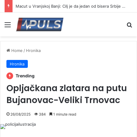
Macut u Vranjskoj Banji: Cilj je da jedan od bisera Srbije postane još jači centar banjskog turizma
Menu
Se
Home
/
Hronika
Hronika
Trending
Opljačkana zlatara na putu
Bujanovac-Veliki Trnovac
26/08/2025
384
1 minute read