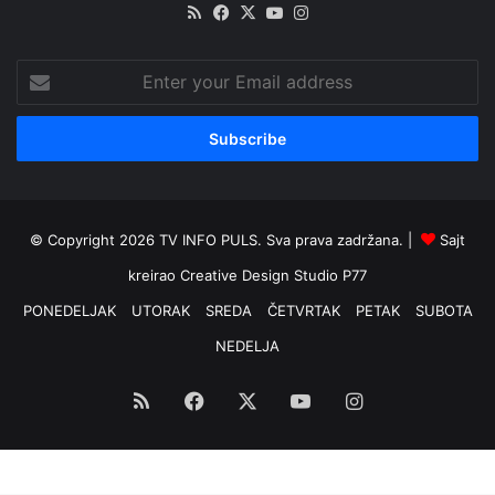
RSS
Facebook
X
YouTube
Instagram
Enter
your
Email
address
© Copyright 2026 TV INFO PULS. Sva prava zadržana. |
Sajt
kreirao
Creative Design Studio P77
PONEDELJAK
UTORAK
SREDA
ČETVRTAK
PETAK
SUBOTA
NEDELJA
RSS
Facebook
X
YouTube
Instagram