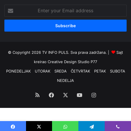
Enter
your
Email
address
© Copyright 2026 TV INFO PULS. Sva prava zadržana. |
Sajt
kreirao
Creative Design Studio P77
PONEDELJAK
UTORAK
SREDA
ČETVRTAK
PETAK
SUBOTA
NEDELJA
RSS
Facebook
X
YouTube
Instagram
Optimized by Seraphinite Accelerator
Turns on site high speed to be attractive for people and search engines.