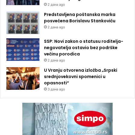
2 дана ago
Predstavljena poštanska marka
posvećena Borislavu Stankoviću
2 дана ago
SSP: Novi zakon o statusu roditelja-
negovatelja ostavio bez podrške
većinu porodica
2 дана ago
U Vranju otvorena izložba „Srpski
srednjovekovni spomenici u
opasnosti“
3 дана ago