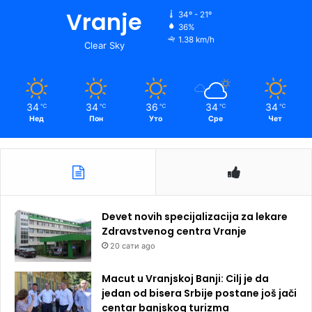
Vranje
34º - 21º
36%
1.38 km/h
Clear Sky
34
34
36
34
34
℃
℃
℃
℃
℃
Нед
Пон
Уто
Сре
Чет
Devet novih specijalizacija za lekare
Zdravstvenog centra Vranje
20 сати ago
Macut u Vranjskoj Banji: Cilj je da
jedan od bisera Srbije postane još jači
centar banjskog turizma