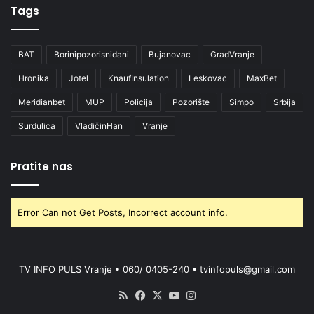
Tags
BAT
Borinipozorisnidani
Bujanovac
GradVranje
Hronika
Jotel
KnaufInsulation
Leskovac
MaxBet
Meridianbet
MUP
Policija
Pozorište
Simpo
Srbija
Surdulica
VladičinHan
Vranje
Pratite nas
Error Can not Get Posts, Incorrect account info.
TV INFO PULS Vranje • 060/ 0405-240 • tvinfopuls@gmail.com
RSS
Facebook
X
YouTube
Instagram