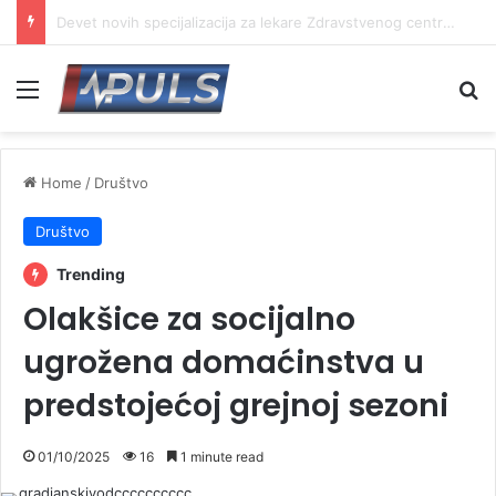
Macut u Vranjskoj Banji: Cilj je da jedan od bisera Srbije postane još jači centar banjskog turizma
Menu
Se
Home
/
Društvo
Društvo
Trending
Olakšice za socijalno
ugrožena domaćinstva u
predstojećoj grejnoj sezoni
01/10/2025
16
1 minute read