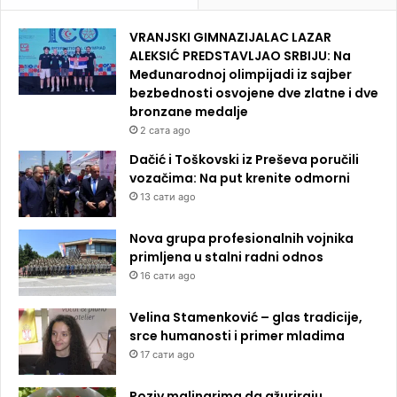
VRANJSKI GIMNAZIJALAC LAZAR
ALEKSIĆ PREDSTAVLJAO SRBIJU: Na
Međunarodnoj olimpijadi iz sajber
bezbednosti osvojene dve zlatne i dve
bronzane medalje
2 сата ago
Dačić i Toškovski iz Preševa poručili
vozačima: Na put krenite odmorni
13 сати ago
Nova grupa profesionalnih vojnika
primljena u stalni radni odnos
16 сати ago
Velina Stamenković – glas tradicije,
srce humanosti i primer mladima
17 сати ago
Poziv malinarima da ažuriraju