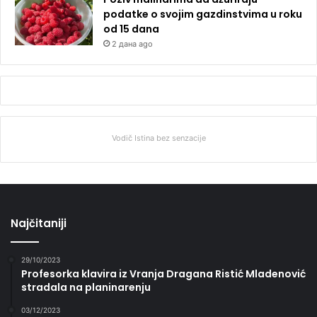
podatke o svojim gazdinstvima u roku
od 15 dana
2 дана ago
Vodič Istina bez senzacije
Najčitaniji
29/10/2023
Profesorka klavira iz Vranja Dragana Ristić Mladenović
stradala na planinarenju
03/12/2023