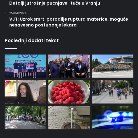
Detalji jutrošnje pucnjave i tuče u Vranju
25/04/2024
VJT: Uzrok smrti porodilje ruptura materice, moguće
nesavesno postupanje lekara
Poslednji dodati tekst