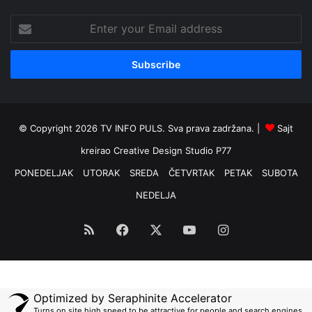
Enter
your
Email
address
© Copyright 2026 TV INFO PULS. Sva prava zadržana. |
Sajt
kreirao
Creative Design Studio P77
PONEDELJAK
UTORAK
SREDA
ČETVRTAK
PETAK
SUBOTA
NEDELJA
RSS
Facebook
X
YouTube
Instagram
Optimized by Seraphinite Accelerator
Turns on site high speed to be attractive for people and search engines.