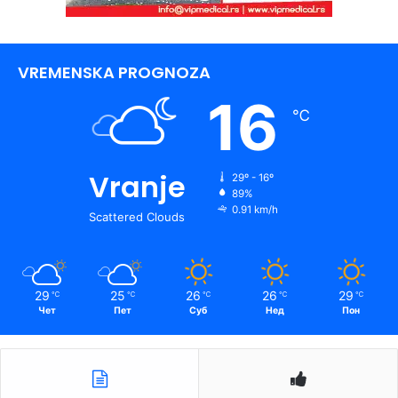
VREMENSKA PROGNOZA
16
℃
Vranje
29º - 16º
89%
0.91 km/h
Scattered Clouds
29
25
26
26
29
℃
℃
℃
℃
℃
Чет
Пет
Суб
Нед
Пон