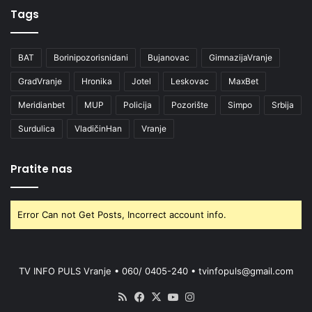
Tags
BAT
Borinipozorisnidani
Bujanovac
GimnazijaVranje
GradVranje
Hronika
Jotel
Leskovac
MaxBet
Meridianbet
MUP
Policija
Pozorište
Simpo
Srbija
Surdulica
VladičinHan
Vranje
Pratite nas
Error Can not Get Posts, Incorrect account info.
TV INFO PULS Vranje • 060/ 0405-240 • tvinfopuls@gmail.com
RSS
Facebook
X
YouTube
Instagram