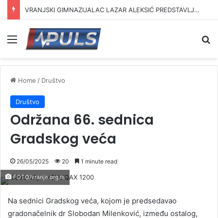
Dačić i Toškovski iz Preševa poručili vozačima: Na put krenite odmorni
Menu
Se
Home
/
Društvo
Društvo
Održana 66. sednica
Gradskog veća
26/05/2025
20
1 minute read
FOTO/vranje.org.rs
Na sednici Gradskog veća, kojom je predsedavao
gradonačelnik dr Slobodan Milenković, između ostalog,