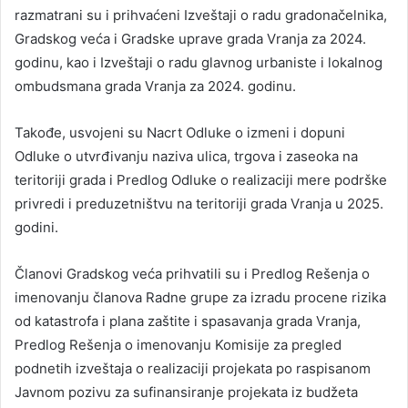
razmatrani su i prihvaćeni Izveštaji o radu gradonačelnika,
Gradskog veća i Gradske uprave grada Vranja za 2024.
godinu, kao i Izveštaji o radu glavnog urbaniste i lokalnog
ombudsmana grada Vranja za 2024. godinu.
Takođe, usvojeni su Nacrt Odluke o izmeni i dopuni
Odluke o utvrđivanju naziva ulica, trgova i zaseoka na
teritoriji grada i Predlog Odluke o realizaciji mere podrške
privredi i preduzetništvu na teritoriji grada Vranja u 2025.
godini.
Članovi Gradskog veća prihvatili su i Predlog Rešenja o
imenovanju članova Radne grupe za izradu procene rizika
od katastrofa i plana zaštite i spasavanja grada Vranja,
Predlog Rešenja o imenovanju Komisije za pregled
podnetih izveštaja o realizaciji projekata po raspisanom
Javnom pozivu za sufinansiranje projekata iz budžeta