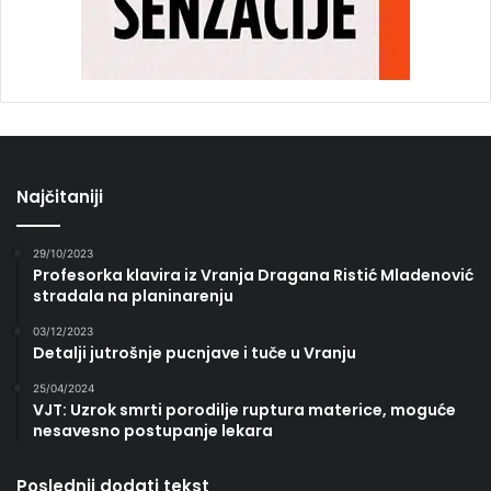
Najčitaniji
29/10/2023
Profesorka klavira iz Vranja Dragana Ristić Mladenović
stradala na planinarenju
03/12/2023
Detalji jutrošnje pucnjave i tuče u Vranju
25/04/2024
VJT: Uzrok smrti porodilje ruptura materice, moguće
nesavesno postupanje lekara
Poslednji dodati tekst