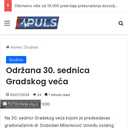
Otkriveno više od 19.000 prekršaja prekoračenja dozvoljene brzine
Menu
Se
Home
/
Društvo
Društvo
Održana 30. sednica
Gradskog veća
30/07/2024
24
1 minute read
FOTO/vranje.org.rs
Na 30. sednici Gradskog veća kojom je predsedavao
gradonačelnik dr Slobodan Milenković između ostalog