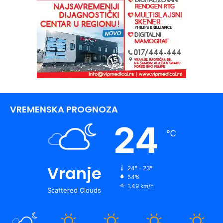
VREMENSKA PROGNOZA
24
℃
Vranje
24º - 23º
54%
1.49 km/h
Scattered Clouds