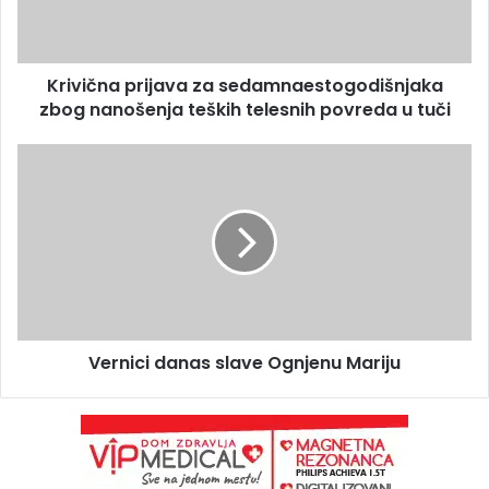
Krivična prijava za sedamnaestogodišnjaka
zbog nanošenja teških telesnih povreda u tuči
Vernici danas slave Ognjenu Mariju