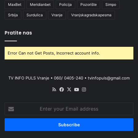
MaxBet
Meridianbet
Policija
Pozorište
Simpo
Srbija
Surdulica
Vranje
Vranjskagradskapesma
Pratite nas
Error Can not Get Posts, Incorrect account info.
TV INFO PULS Vranje • 060/ 0405-240 • tvinfopuls@gmail.com
RSS
Facebook
X
YouTube
Instagram
Enter
your
Email
address