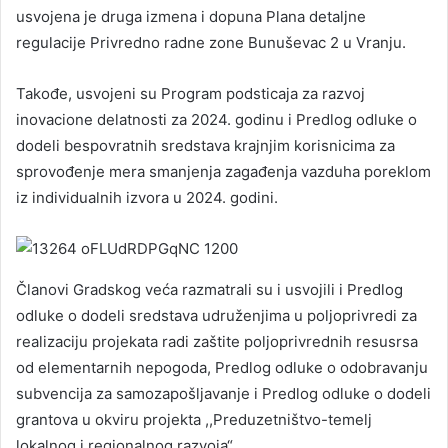
usvojena je druga izmena i dopuna Plana detaljne
regulacije Privredno radne zone Bunuševac 2 u Vranju.
Takođe, usvojeni su Program podsticaja za razvoj
inovacione delatnosti za 2024. godinu i Predlog odluke o
dodeli bespovratnih sredstava krajnjim korisnicima za
sprovođenje mera smanjenja zagađenja vazduha poreklom
iz individualnih izvora u 2024. godini.
Članovi Gradskog veća razmatrali su i usvojili i Predlog
odluke o dodeli sredstava udruženjima u poljoprivredi za
realizaciju projekata radi zaštite poljoprivrednih resusrsa
od elementarnih nepogoda, Predlog odluke o odobravanju
subvencija za samozapošljavanje i Predlog odluke o dodeli
grantova u okviru projekta ,,Preduzetništvo-temelj
lokalnog i regionalnog razvoja“.