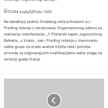
Na današnjoj sednici Gradskog veća prihvaćeni su i
Predlog rešenja o obrazovanju Organizacionog odbora za
realizaciju manifestacije ,,7. Pčelarski sajam Jugoistočnog
Balkana „ u Vranju , kao i Predlog rešenja o imenovanju
radne grupe za izradu analize tržišta rada i potreba
privrede za odgovarajućim kvalifikacijama radne snage na
teritoriji grada Vranja.