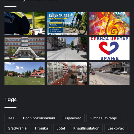
Tags
BAT
Borinipozorisnidani
Bujanovac
GimnazijaVranje
GradVranje
Hronika
Jotel
KnaufInsulation
Leskovac