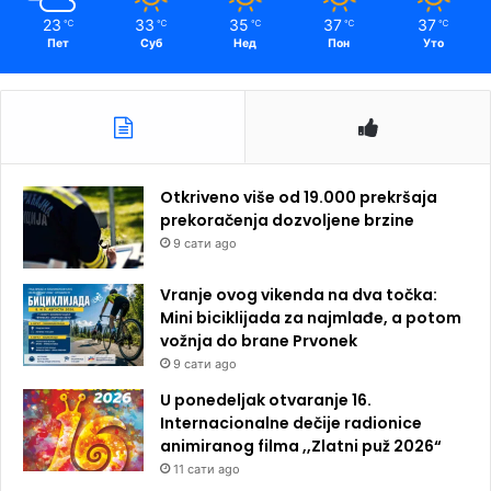
23
33
35
37
37
℃
℃
℃
℃
℃
Пет
Суб
Нед
Пон
Уто
Otkriveno više od 19.000 prekršaja
prekoračenja dozvoljene brzine
9 сати ago
Vranje ovog vikenda na dva točka:
Mini biciklijada za najmlađe, a potom
vožnja do brane Prvonek
9 сати ago
U ponedeljak otvaranje 16.
Internacionalne dečije radionice
animiranog filma ,,Zlatni puž 2026“
11 сати ago