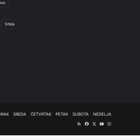
ion
Srbija
ORAK
SREDA
ČETVRTAK
PETAK
SUBOTA
NEDELJA
RSS
Facebook
X
YouTube
Instagram