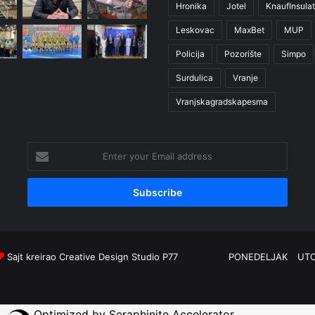
Hronika
Jotel
KnaufInsulat
Leskovac
MaxBet
MUP
Policija
Pozorište
Simpo
Surdulica
Vranje
Vranjskagradskapesma
Enter
your
Email
address
Sajt kreirao
Creative Design Studio P77
PONEDELJAK
UT
Optimized by Seraphinite Accelerator