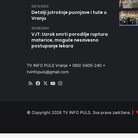
03/12/2023
Detalji jutrošnje pucnjave i tuče u
Vranju
25/04/2024
VJT: Uzrok smrti porodilje ruptura
materice, moguće nesavesno
postupanje lekara
TV INFO PULS Vranje • 060/ 0405-240 •
tvinfopuls@gmail.com
RSS
Facebook
X
YouTube
Instagram
© Copyright 2026 TV INFO PULS. Sva prava zadržana. |