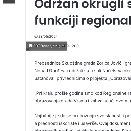
Održan okrugli 
funkciji regiona
28/05/2024
FOTO/vranje.org.rs
Predsednica Skupštine grada Zorica Jović i gra
Nenad Đorđević održali su u sali Načelstva okru
ustanova i privrednicima o projektu „Obrazovanj
„Pri kraju prošle godine smo kod Regionalne raz
obrazovanja grada Vranja i zahvaljujući ovom p
Najbitnije je da se prepoznaju sve slabosti i p
a prednosti iskoriste i usavrše. Ovaj dokument 
obrazovnih profila“, istakla je predsednica Sku