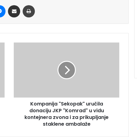
it
Messenger
Share via Email
Print
Kompanija "Sekopak" uručila
donaciju JKP "Komrad" u vidu
kontejnera zvona i za prikupljanje
staklene ambalaže