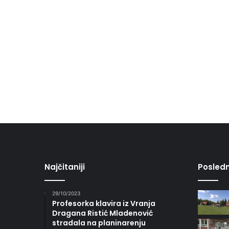
Najčitaniji
Posledn
29/10/2023
Profesorka klavira iz Vranja
Dragana Ristić Mladenović
stradala na planinarenju