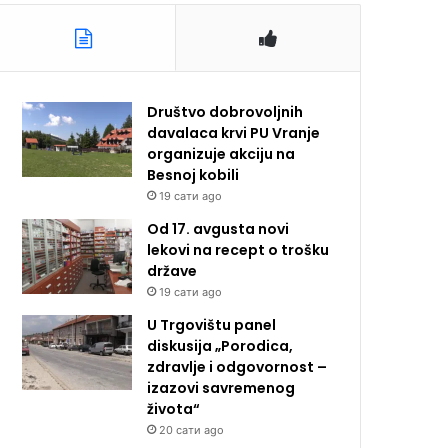
Društvo dobrovoljnih
davalaca krvi PU Vranje
organizuje akciju na
Besnoj kobili
19 сати ago
Od 17. avgusta novi
lekovi na recept o trošku
države
19 сати ago
U Trgovištu panel
diskusija „Porodica,
zdravlje i odgovornost –
izazovi savremenog
života“
20 сати ago