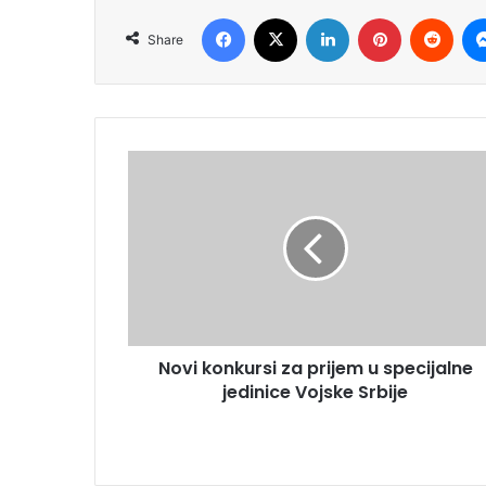
Facebook
X
LinkedIn
Pinterest
Redd
Share
Novi konkursi za prijem u specijalne
jedinice Vojske Srbije