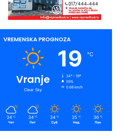
VREMENSKA PROGNOZA
19
℃
Vranje
34º - 19º
59%
0.68 km/h
Clear Sky
34
34
34
35
36
℃
℃
℃
℃
℃
Чет
Пет
Суб
Нед
Пон