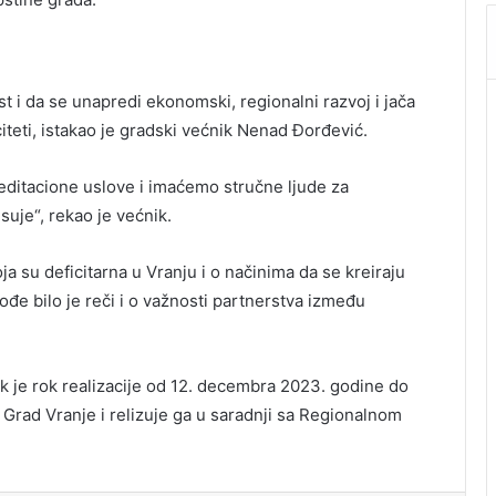
t i da se unapredi ekonomski, regionalni razvoj i jača
iteti, istakao je gradski većnik Nenad Đorđević.
itacione uslove i imaćemo stručne ljude za
suje“, rekao je većnik.
ja su deficitarna u Vranju i o načinima da se kreiraju
ođe bilo je reči i o važnosti partnerstva između
k je rok realizacije od 12. decembra 2023. godine do
 Grad Vranje i relizuje ga u saradnji sa Regionalnom