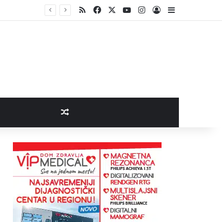
RSS
Facebook
X
YouTube
Instagram
Log In
Sidebar
Random Article