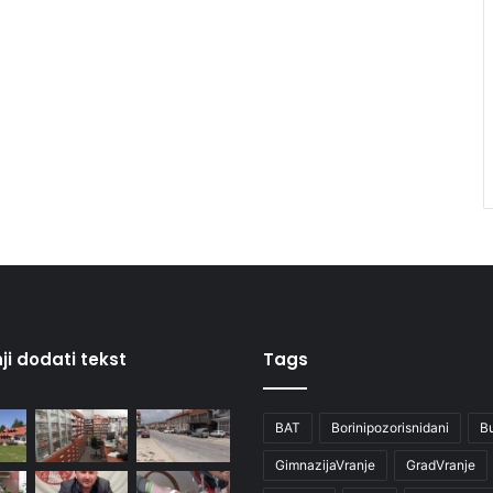
ji dodati tekst
Tags
BAT
Borinipozorisnidani
B
GimnazijaVranje
GradVranje