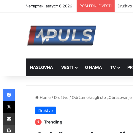
Четвртак, август 6 2026
POSLEDNJE VESTI
Društvo 
NASLOVNA
VESTI
O NAMA
TV
PR
Facebook
Home
/
Društvo
/
Održan okrugli sto „Obrazovanje u
X
Društvo
Share via Email
Trending
Print