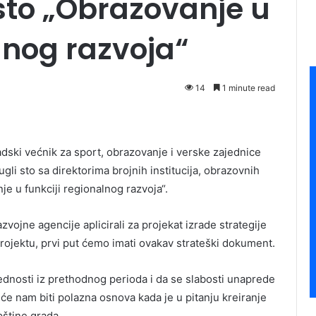
sto „Obrazovanje u
lnog razvoja“
14
1 minute read
dski većnik za sport, obrazovanje i verske zajednice
gli sto sa direktorima brojnih institucija, obrazovnih
e u funkciji regionalnog razvoja“.
vojne agencije aplicirali za projekat izrade strategije
rojektu, prvi put ćemo imati ovakav strateški dokument.
rednosti iz prethodnog perioda i da se slabosti unaprede
će nam biti polazna osnova kada je u pitanju kreiranje
pštine grada.