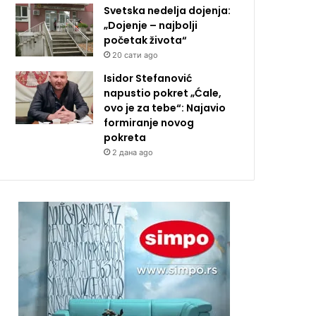
Svetska nedelja dojenja:
„Dojenje – najbolji
početak života“
20 сати ago
Isidor Stefanović
napustio pokret „Ćale,
ovo je za tebe“: Najavio
formiranje novog
pokreta
2 дана ago