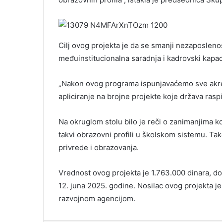
Cilj ovog projekta je da se smanji nezaposlenos
međuinstitucionalna saradnja i kadrovski kapac
„Nakon ovog programa ispunjavaćemo sve akred
apliciranje na brojne projekte koje država raspi
Na okruglom stolu bilo je reči o zanimanjima ko
takvi obrazovni profili u školskom sistemu. Tak
privrede i obrazovanja.
Vrednost ovog projekta je 1.763.000 dinara, do
12. juna 2025. godine. Nosilac ovog projekta je
razvojnom agencijom.