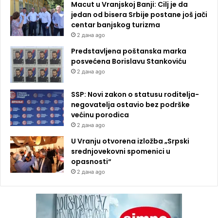
Macut u Vranjskoj Banji: Cilj je da
jedan od bisera Srbije postane još jači
centar banjskog turizma
2 дана ago
Predstavljena poštanska marka
posvećena Borislavu Stankoviću
2 дана ago
SSP: Novi zakon o statusu roditelja-
negovatelja ostavio bez podrške
većinu porodica
2 дана ago
U Vranju otvorena izložba „Srpski
srednjovekovni spomenici u
opasnosti“
2 дана ago