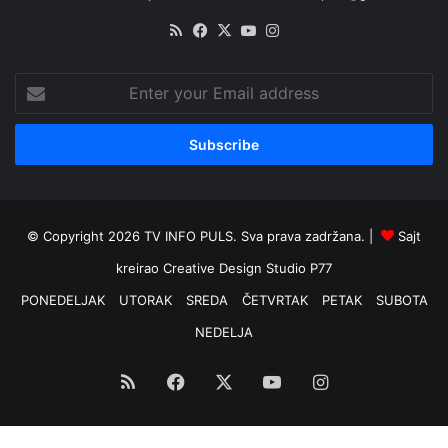
RSS
Facebook
X
YouTube
Instagram
Enter
your
Email
address
© Copyright 2026 TV INFO PULS. Sva prava zadržana. |
Sajt
kreirao
Creative Design Studio P77
PONEDELJAK
UTORAK
SREDA
ČETVRTAK
PETAK
SUBOTA
NEDELJA
RSS
Facebook
X
YouTube
Instagram