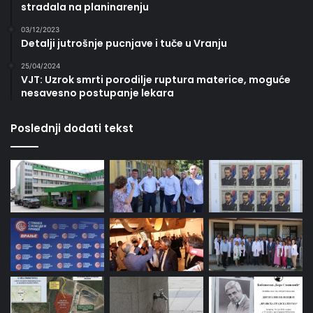
stradala na planinarenju
03/12/2023
Detalji jutrošnje pucnjave i tuče u Vranju
25/04/2024
VJT: Uzrok smrti porodilje ruptura materice, moguće
nesavesno postupanje lekara
Poslednji dodati tekst