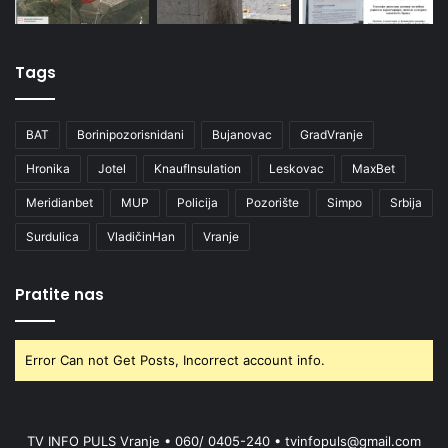
Tags
BAT
Borinipozorisnidani
Bujanovac
GradVranje
Hronika
Jotel
KnaufInsulation
Leskovac
MaxBet
Meridianbet
MUP
Policija
Pozorište
Simpo
Srbija
Surdulica
VladičinHan
Vranje
Pratite nas
Error Can not Get Posts, Incorrect account info.
TV INFO PULS Vranje • 060/ 0405-240 • tvinfopuls@gmail.com