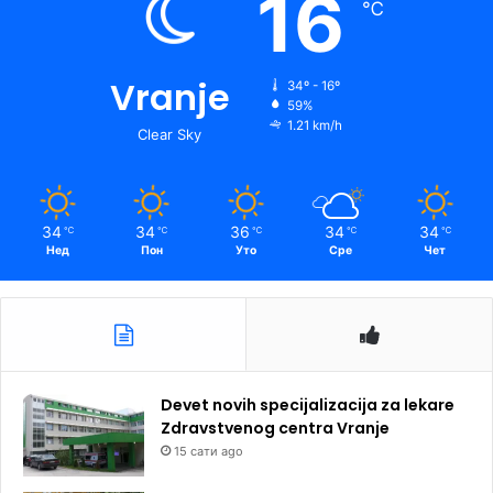
16
℃
Vranje
34º - 16º
59%
1.21 km/h
Clear Sky
34
34
36
34
34
℃
℃
℃
℃
℃
Нед
Пон
Уто
Сре
Чет
Devet novih specijalizacija za lekare
Zdravstvenog centra Vranje
15 сати ago