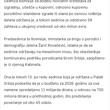
Sednica Komisije za dodelu novčanih sredstava za
izgradnju, učešće u kupovini, odnosno kupovinu
porodično-stambene zgrade ili stana po osnovu rođenja
deteta održana je, a tokom sednice je odobreno 59
zahteva u ukupnoj vrednosti od oko milion evra.
Predsednica te Komisije, ministarka za brigu o porodici i
demografiju Jelena Žarić Kovačević, istakla je da se
sednice održavaju na mesečnom nivou, što obezbeđuje
kontinuiranu podršku porodicama širom Srbije, saopšteno
je iz njenog Kabineta.
Ona je tokom 13. po redu sednice koja je održana u Palati
Srbija podsetila da je u budžetu za 2026. godinu za ove
namene opredeljeno 1,1 milijarda dinara, u odnosu na 750
miliona dinara u prethodnoj godini, što predstavlja
povećanje od oko 45 odsto.