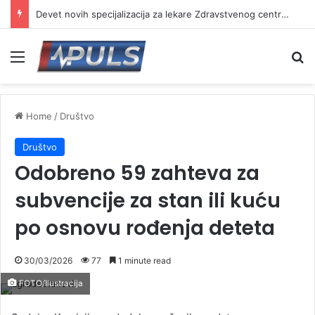
Devet novih specijalizacija za lekare Zdravstvenog centra Vranje
Menu
Se
Home
/
Društvo
Društvo
Odobreno 59 zahteva za
subvencije za stan ili kuću
po osnovu rođenja deteta
30/03/2026
77
1 minute read
FOTO/Ilustracija