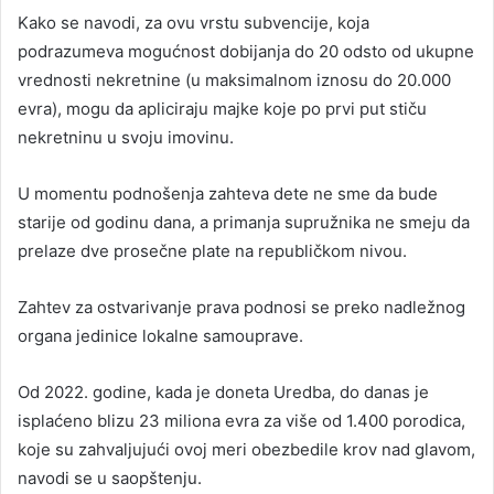
Kako se navodi, za ovu vrstu subvencije, koja
podrazumeva mogućnost dobijanja do 20 odsto od ukupne
vrednosti nekretnine (u maksimalnom iznosu do 20.000
evra), mogu da apliciraju majke koje po prvi put stiču
nekretninu u svoju imovinu.
U momentu podnošenja zahteva dete ne sme da bude
starije od godinu dana, a primanja supružnika ne smeju da
prelaze dve prosečne plate na republičkom nivou.
Zahtev za ostvarivanje prava podnosi se preko nadležnog
organa jedinice lokalne samouprave.
Od 2022. godine, kada je doneta Uredba, do danas je
isplaćeno blizu 23 miliona evra za više od 1.400 porodica,
koje su zahvaljujući ovoj meri obezbedile krov nad glavom,
navodi se u saopštenju.