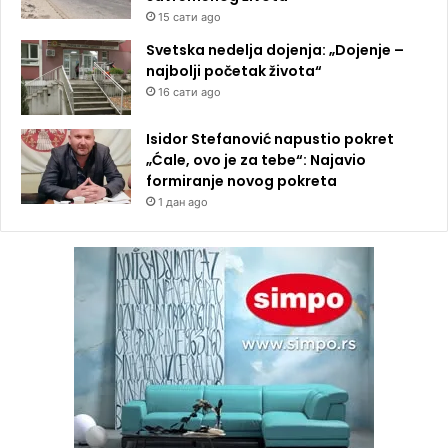
15 сати ago
Svetska nedelja dojenja: „Dojenje –
najbolji početak života“
16 сати ago
Isidor Stefanović napustio pokret
„Ćale, ovo je za tebe“: Najavio
formiranje novog pokreta
1 дан ago