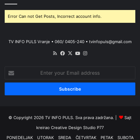
Error Can not Get Posts, Incorrect account info.
TV INFO PULS Vranje • 060/ 0405-240 • tvinfopuls@gmail.com
RSS
Facebook
X
YouTube
Instagram
Enter
your
Email
address
© Copyright 2026 TV INFO PULS. Sva prava zadržana. |
Sajt
kreirao
Creative Design Studio P77
PONEDELJAK
UTORAK
SREDA
ČETVRTAK
PETAK
SUBOTA