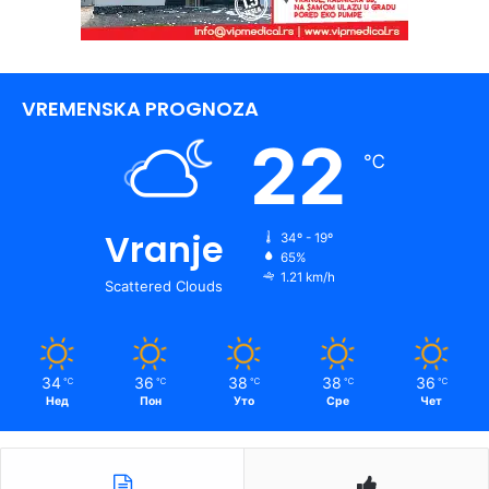
VREMENSKA PROGNOZA
22
℃
Vranje
34º - 19º
65%
1.21 km/h
Scattered Clouds
34
36
38
38
36
℃
℃
℃
℃
℃
Нед
Пон
Уто
Сре
Чет