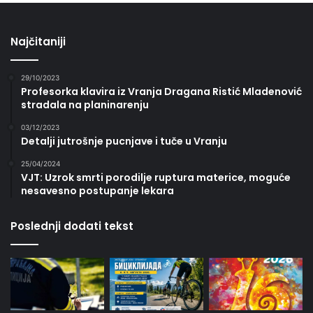
Najčitaniji
29/10/2023
Profesorka klavira iz Vranja Dragana Ristić Mladenović
stradala na planinarenju
03/12/2023
Detalji jutrošnje pucnjave i tuče u Vranju
25/04/2024
VJT: Uzrok smrti porodilje ruptura materice, moguće
nesavesno postupanje lekara
Poslednji dodati tekst