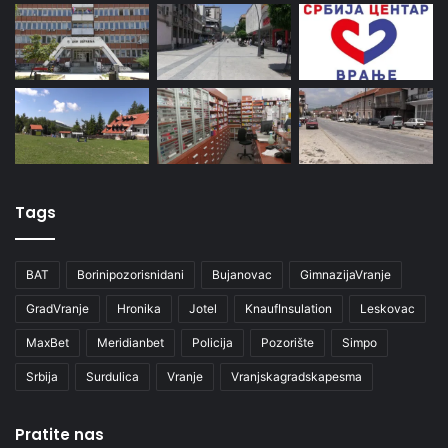
Tags
BAT
Borinipozorisnidani
Bujanovac
GimnazijaVranje
GradVranje
Hronika
Jotel
KnaufInsulation
Leskovac
MaxBet
Meridianbet
Policija
Pozorište
Simpo
Srbija
Surdulica
Vranje
Vranjskagradskapesma
Pratite nas