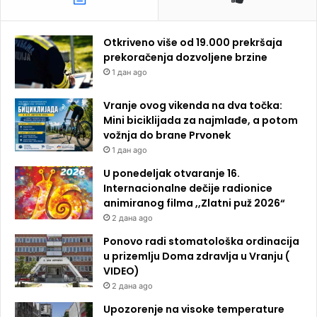
Otkriveno više od 19.000 prekršaja
prekoračenja dozvoljene brzine
1 дан ago
Vranje ovog vikenda na dva točka:
Mini biciklijada za najmlađe, a potom
vožnja do brane Prvonek
1 дан ago
U ponedeljak otvaranje 16.
Internacionalne dečije radionice
animiranog filma ,,Zlatni puž 2026“
2 дана ago
Ponovo radi stomatološka ordinacija
u prizemlju Doma zdravlja u Vranju (
VIDEO)
2 дана ago
Upozorenje na visoke temperature