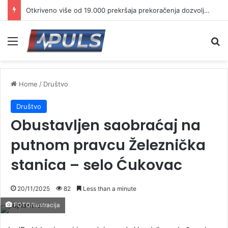
Otkriveno više od 19.000 prekršaja prekoračenja dozvoljene brzine
Menu
Se
Home
/
Društvo
Društvo
Obustavljen saobraćaj na
putnom pravcu Železnička
stanica – selo Ćukovac
20/11/2025
82
Less than a minute
FOTO/Ilustracija