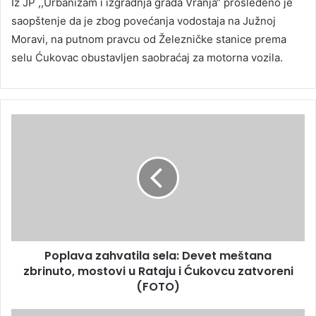
Iz JP ,,Urbanizam i izgradnja grada Vranja“ prosleđeno je
saopštenje da je zbog povećanja vodostaja na Južnoj
Moravi, na putnom pravcu od Železničke stanice prema
selu Ćukovac obustavljen saobraćaj za motorna vozila.
Poplava zahvatila sela: Devet meštana
zbrinuto, mostovi u Rataju i Ćukovcu zatvoreni
(FOTO)