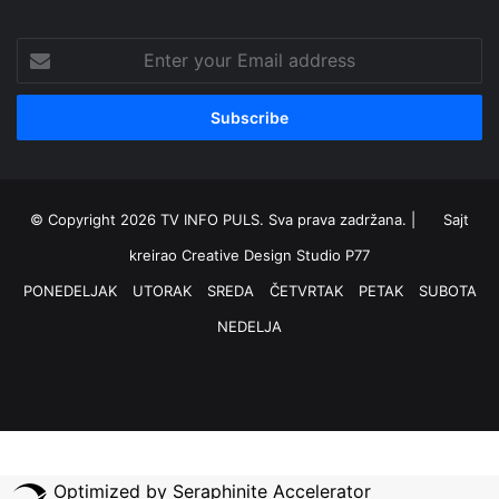
Enter
your
Email
address
© Copyright 2026 TV INFO PULS. Sva prava zadržana. |
Sajt
kreirao
Creative Design Studio P77
PONEDELJAK
UTORAK
SREDA
ČETVRTAK
PETAK
SUBOTA
NEDELJA
RSS
Facebook
X
YouTube
Instagram
Optimized by Seraphinite Accelerator