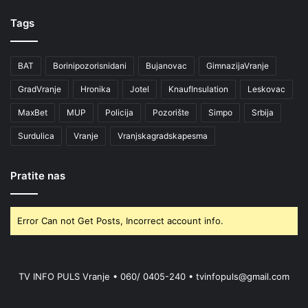
Tags
BAT
Borinipozorisnidani
Bujanovac
GimnazijaVranje
GradVranje
Hronika
Jotel
KnaufInsulation
Leskovac
MaxBet
MUP
Policija
Pozorište
Simpo
Srbija
Surdulica
Vranje
Vranjskagradskapesma
Pratite nas
Error Can not Get Posts, Incorrect account info.
TV INFO PULS Vranje • 060/ 0405-240 • tvinfopuls@gmail.com
RSS
Facebook
X
YouTube
Instagram