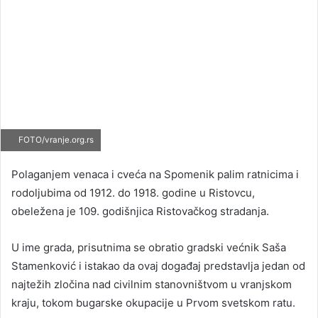
FOTO/vranje.org.rs
Polaganjem venaca i cveća na Spomenik palim ratnicima i
rodoljubima od 1912. do 1918. godine u Ristovcu,
obeležena je 109. godišnjica Ristovačkog stradanja.
U ime grada, prisutnima se obratio gradski većnik Saša
Stamenković i istakao da ovaj događaj predstavlja jedan od
najtežih zločina nad civilnim stanovništvom u vranjskom
kraju, tokom bugarske okupacije u Prvom svetskom ratu.