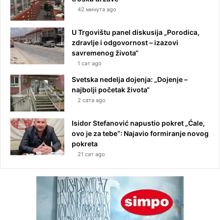
42 минута ago
U Trgovištu panel diskusija „Porodica,
zdravlje i odgovornost – izazovi
savremenog života“
1 сат ago
Svetska nedelja dojenja: „Dojenje –
najbolji početak života“
2 сата ago
Isidor Stefanović napustio pokret „Ćale,
ovo je za tebe“: Najavio formiranje novog
pokreta
21 сат ago