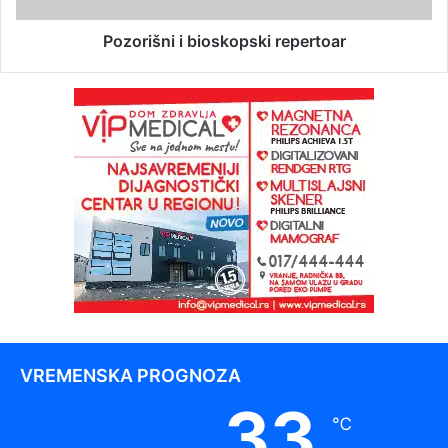
Pozorišni i bioskopski repertoar
VREMENSKA PROGNOZA
33
℃