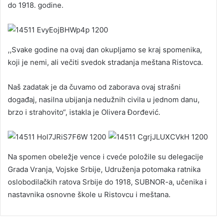
do 1918. godine.
,,Svake godine na ovaj dan okupljamo se kraj spomenika,
koji je nemi, ali večiti svedok stradanja meštana Ristovca.
Naš zadatak je da čuvamo od zaborava ovaj strašni
događaj, nasilna ubijanja nedužnih civila u jednom danu,
brzo i strahovito“, istakla je Olivera Đorđević.
Na spomen obeležje vence i cveće položile su delegacije
Grada Vranja, Vojske Srbije, Udruženja potomaka ratnika
oslobodilačkih ratova Srbije do 1918, SUBNOR-a, učenika i
nastavnika osnovne škole u Ristovcu i meštana.