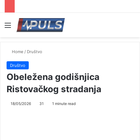
Menu
Se
Home
/
Društvo
Društvo
Obeležena godišnjica
Ristovačkog stradanja
18/05/2026
31
1 minute read