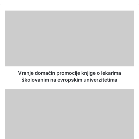
Vranje domaćin promocije knjige o lekarima
školovanim na evropskim univerzitetima