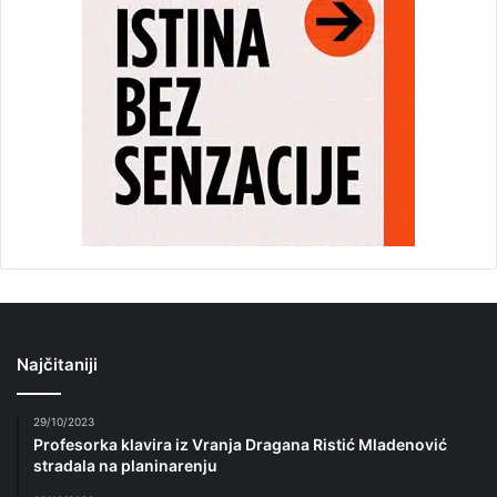
Najčitaniji
29/10/2023
Profesorka klavira iz Vranja Dragana Ristić Mladenović
stradala na planinarenju