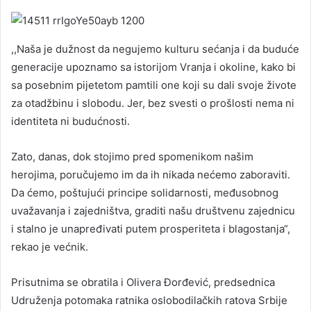
,,Naša je dužnost da negujemo kulturu sećanja i da buduće
generacije upoznamo sa istorijom Vranja i okoline, kako bi
sa posebnim pijetetom pamtili one koji su dali svoje živote
za otadžbinu i slobodu. Jer, bez svesti o prošlosti nema ni
identiteta ni budućnosti.
Zato, danas, dok stojimo pred spomenikom našim
herojima, poručujemo im da ih nikada nećemo zaboraviti.
Da ćemo, poštujući principe solidarnosti, međusobnog
uvažavanja i zajedništva, graditi našu društvenu zajednicu
i stalno je unapređivati putem prosperiteta i blagostanja“,
rekao je većnik.
Prisutnima se obratila i Olivera Đorđević, predsednica
Udruženja potomaka ratnika oslobodilačkih ratova Srbije