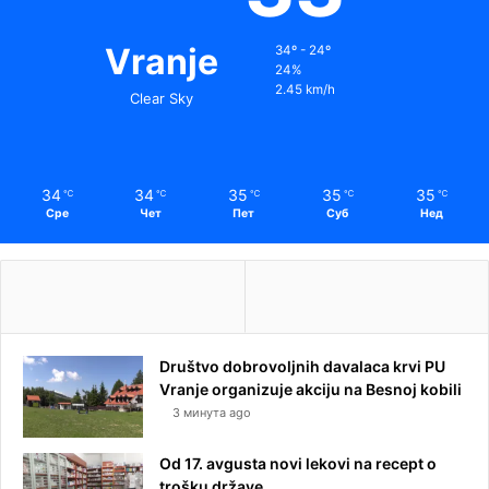
Vranje
34º - 24º
24%
2.45 km/h
Clear Sky
34
34
35
35
35
℃
℃
℃
℃
℃
Сре
Чет
Пет
Суб
Нед
Društvo dobrovoljnih davalaca krvi PU
Vranje organizuje akciju na Besnoj kobili
3 минута ago
Od 17. avgusta novi lekovi na recept o
trošku države