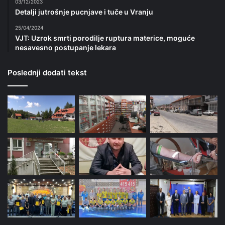
03/12/2023
Detalji jutrošnje pucnjave i tuče u Vranju
25/04/2024
VJT: Uzrok smrti porodilje ruptura materice, moguće
nesavesno postupanje lekara
Poslednji dodati tekst