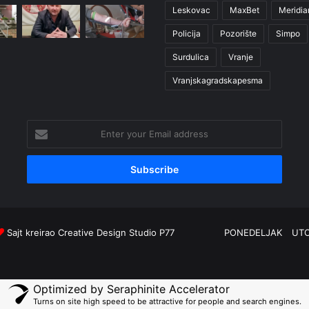
Leskovac
MaxBet
Meridia
Policija
Pozorište
Simpo
Surdulica
Vranje
Vranjskagradskapesma
Enter
your
Email
address
Sajt kreirao
Creative Design Studio P77
PONEDELJAK
UT
Optimized by Seraphinite Accelerator
Turns on site high speed to be attractive for people and search engines.