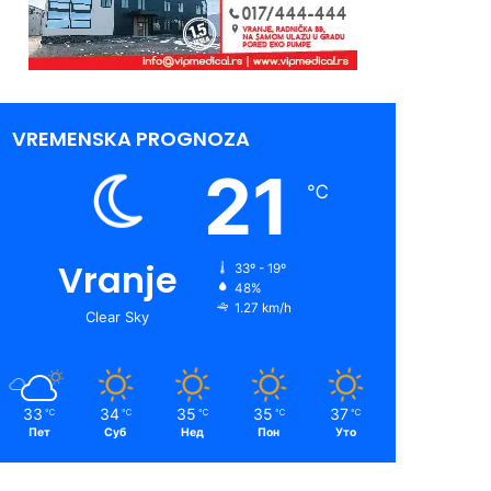
VREMENSKA PROGNOZA
21
℃
Vranje
33º - 19º
48%
1.27 km/h
Clear Sky
33
34
35
35
37
℃
℃
℃
℃
℃
Пет
Суб
Нед
Пон
Уто