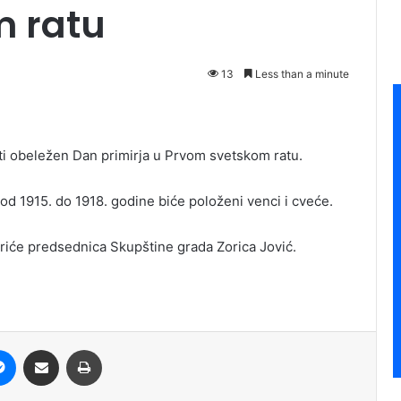
m ratu
13
Less than a minute
iti obeležen Dan primirja u Prvom svetskom ratu.
 1915. do 1918. godine biće položeni venci i cveće.
iće predsednica Skupštine grada Zorica Jović.
it
Messenger
Share via Email
Print