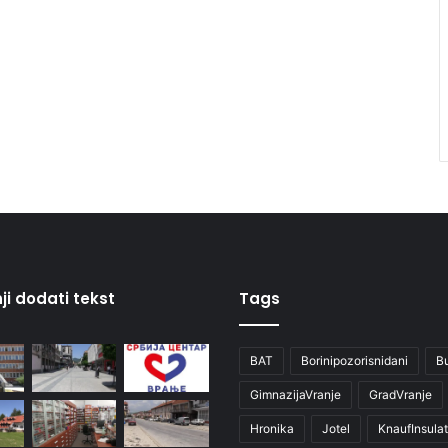
ji dodati tekst
Tags
BAT
Borinipozorisnidani
B
GimnazijaVranje
GradVranje
Hronika
Jotel
KnaufInsulat