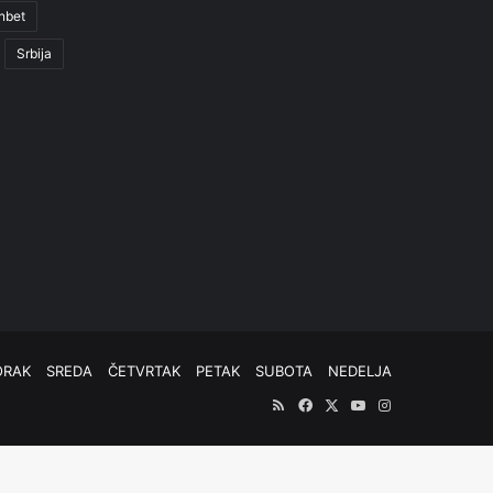
nbet
Srbija
ORAK
SREDA
ČETVRTAK
PETAK
SUBOTA
NEDELJA
RSS
Facebook
X
YouTube
Instagram