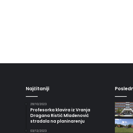
Najčitaniji
Posledn
29/10/2023
Profesorka klavira iz Vranja
Dragana Ristić Mladenović
stradala na planinarenju
03/12/2023