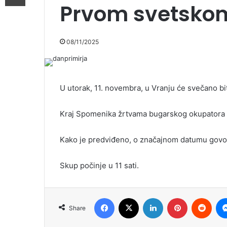
Prvom svetsko
08/11/2025
U utorak, 11. novembra, u Vranju će svečano b
Kraj Spomenika žrtvama bugarskog okupatora od
Kako je predviđeno, o značajnom datumu govor
Skup počinje u 11 sati.
Facebook
X
LinkedIn
Pinterest
Redd
Share