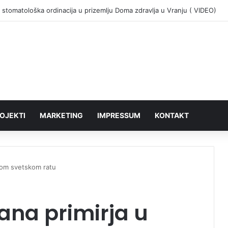
 stomatološka ordinacija u prizemlju Doma zdravlja u Vranju ( VIDEO)
OJEKTI
MARKETING
IMPRESSUM
KONTAKT
vom svetskom ratu
ana primirja u