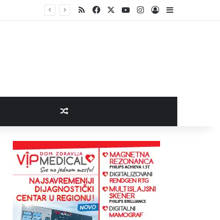
RSS
Facebook
X
YouTube
Instagram
Log In
Sidebar
Random Article