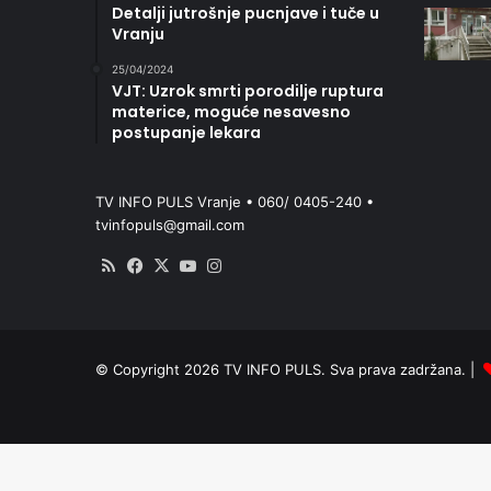
Detalji jutrošnje pucnjave i tuče u
Vranju
25/04/2024
VJT: Uzrok smrti porodilje ruptura
materice, moguće nesavesno
postupanje lekara
TV INFO PULS Vranje • 060/ 0405-240 •
tvinfopuls@gmail.com
RSS
Facebook
X
YouTube
Instagram
© Copyright 2026 TV INFO PULS. Sva prava zadržana. |