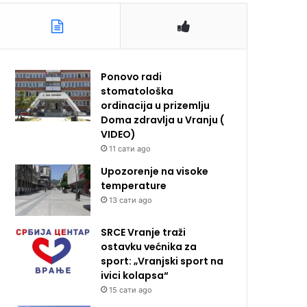
Ponovo radi
stomatološka
ordinacija u prizemlju
Doma zdravlja u Vranju (
VIDEO)
11 сати ago
Upozorenje na visoke
temperature
13 сати ago
SRCE Vranje traži
ostavku većnika za
sport: „Vranjski sport na
ivici kolapsa“
15 сати ago