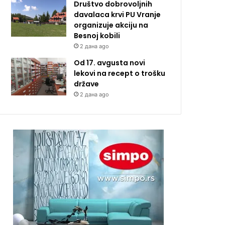
Društvo dobrovoljnih
davalaca krvi PU Vranje
organizuje akciju na
Besnoj kobili
2 дана ago
Od 17. avgusta novi
lekovi na recept o trošku
države
2 дана ago