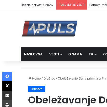
Петак, август 7 2026
POSLEDNJE VESTI
Ponovo radi
NASLOVNA
VESTI
O NAMA
TV
PR
Facebook
Home
/
Društvo
/
Obeležavanje Dana primirja u Pr
X
Društvo
Share via Email
Obeležavanje D
Print