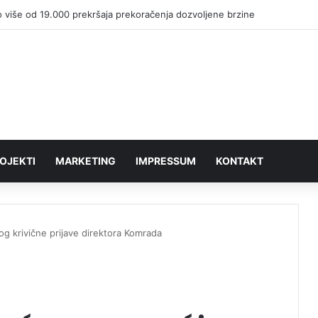
 više od 19.000 prekršaja prekoračenja dozvoljene brzine
OJEKTI
MARKETING
IMPRESSUM
KONTAKT
g krivične prijave direktora Komrada