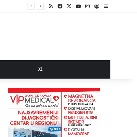
RSS
Facebook
X
YouTube
Instagram
Log In
Sidebar
Random Article