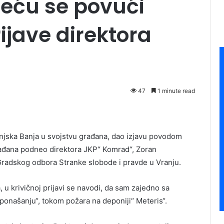
Neću se povući
ijave direktora
47
1 minute read
anjska Banja u svojstvu građana, dao izjavu povodom
građana podneo direktora JKP“ Komrad“, Zoran
 Gradskog odbora Stranke slobode i pravde u Vranju.
 u krivičnoj prijavi se navodi, da sam zajedno sa
ponašanju“, tokom požara na deponiji“ Meteris“.