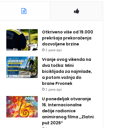
Otkriveno više od 19.000
prekršaja prekoračenja
dozvoljene brzine
2 дана ago
Vranje ovog vikenda na
dva točka: Mini
biciklijada za najmlađe,
a potom vožnja do
brane Prvonek
2 дана ago
U ponedeljak otvaranje
16. Internacionalne
dečije radionice
animiranog filma ,,Zlatni
puž 2026“