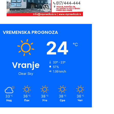
VREMENSKA PROGNOZA
24
℃
Vranje
33º - 23º
57%
1.99 km/h
Clear Sky
33
36
38
38
36
℃
℃
℃
℃
℃
Нед
Пон
Уто
Сре
Чет