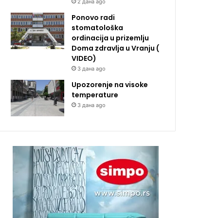
2 дана ago
Ponovo radi
stomatološka
ordinacija u prizemlju
Doma zdravlja u Vranju (
VIDEO)
3 дана ago
Upozorenje na visoke
temperature
3 дана ago