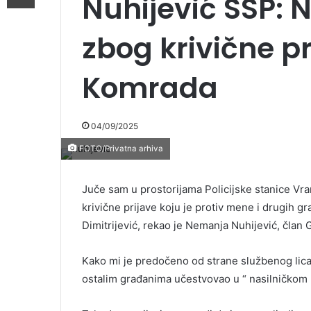
Nuhijević SSP: 
zbog krivične pr
Komrada
04/09/2025
FOTO/Privatna arhiva
Juče sam u prostorijama Policijske stanice Vr
krivične prijave koju je protiv mene i drugih 
Dimitrijević, rekao je Nemanja Nuhijević, član
Kako mi je predočeno od strane službenog lica,
ostalim građanima učestvovao u “ nasilničkom 