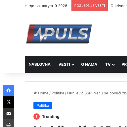
Недеља, август 9 2026
POSLEDNJE VESTI
Otkriveno
NASLOVNA
VESTI
O NAMA
TV
PR
Facebook
Home
/
Politika
/
Nuhijević SSP: Neću se povući zbo
X
Politika
Share via Email
Trending
Print