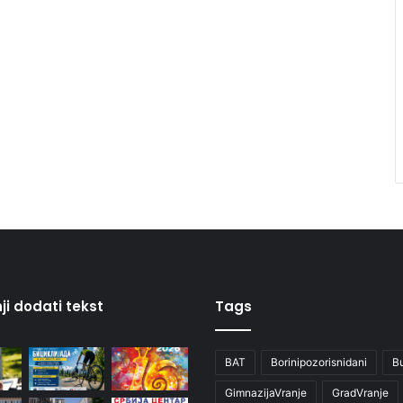
ji dodati tekst
Tags
BAT
Borinipozorisnidani
B
GimnazijaVranje
GradVranje