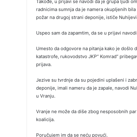
Takođe, u prijavi se navodi da je grupa ljudi o
radnicima sumnja da je namera okupljenih bil
požar na drugoj strani deponije, ističe Nuhijevi
Uspeo sam da zapamtim, da se u prijavi navodi
Umesto da odgovore na pitanja kako je došlo d
katastrofe, rukovodstvo JKP“ Komrad“ pribegava
prijava.
Jezive su tvrdnje da su pojedini uplašeni i zabr
deponije, imali nameru da je zapale, navodi N
u Vranju.
Vranje ne može da diše zbog nesposobnih parti
koalicija.
Poručujem im da se neću povući.