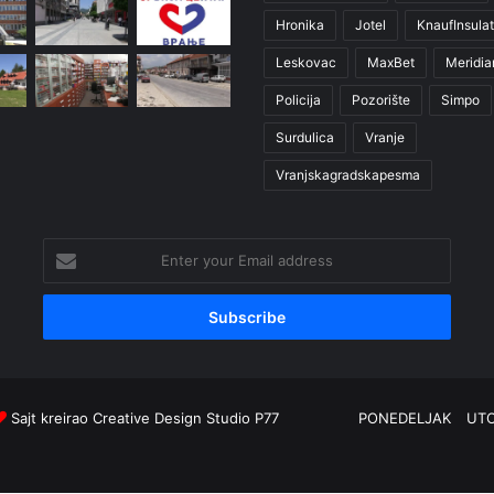
Hronika
Jotel
KnaufInsulat
Leskovac
MaxBet
Meridia
Policija
Pozorište
Simpo
Surdulica
Vranje
Vranjskagradskapesma
Enter
your
Email
address
Sajt kreirao
Creative Design Studio P77
PONEDELJAK
UT