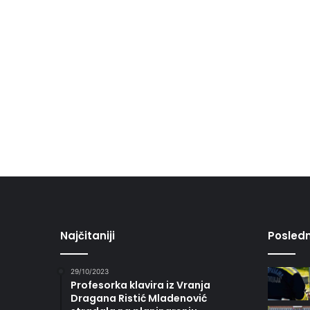
Najčitaniji
Posledn
29/10/2023
Profesorka klavira iz Vranja
Dragana Ristić Mladenović