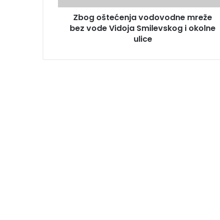
Zbog oštećenja vodovodne mreže
bez vode Vidoja Smilevskog i okolne
ulice