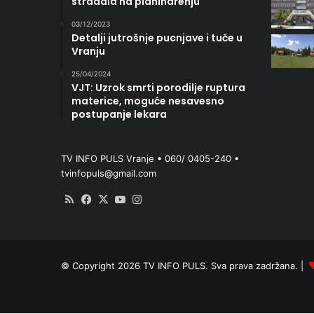
stradala na planinarenju
03/12/2023
Detalji jutrošnje pucnjave i tuče u
Vranju
25/04/2024
VJT: Uzrok smrti porodilje ruptura
materice, moguće nesavesno
postupanje lekara
TV INFO PULS Vranje • 060/ 0405-240 •
tvinfopuls@gmail.com
RSS
Facebook
X
YouTube
Instagram
© Copyright 2026 TV INFO PULS. Sva prava zadržana. |