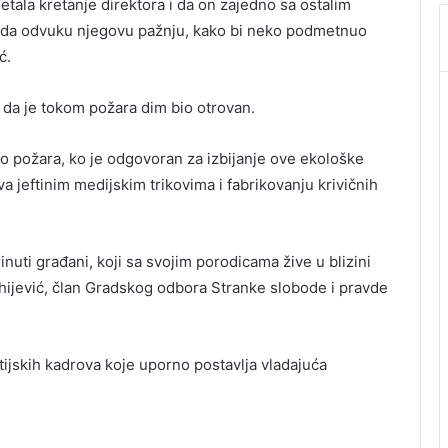
metala kretanje direktora i da on zajedno sa ostalim
a da odvuku njegovu pažnju, kako bi neko podmetnuo
ć.
 da je tokom požara dim bio otrovan.
o požara, ko je odgovoran za izbijanje ove ekološke
 jeftinim medijskim trikovima i fabrikovanju krivičnih
inuti građani, koji sa svojim porodicama žive u blizini
uhijević, član Gradskog odbora Stranke slobode i pravde
jskih kadrova koje uporno postavlja vladajuća