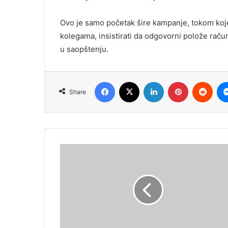
Ovo je samo početak šire kampanje, tokom koje
kolegama, insistirati da odgovorni polože račun
u saopštenju.
Facebook
X
LinkedIn
Pinterest
Redd
Share