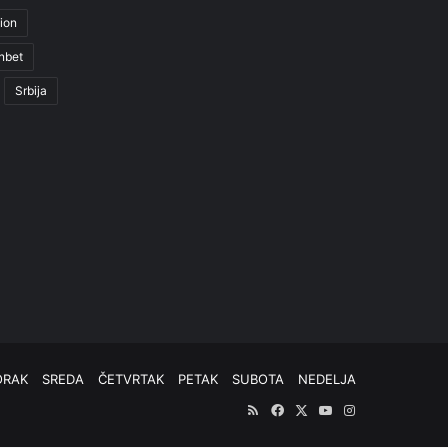
ion
nbet
Srbija
ORAK
SREDA
ČETVRTAK
PETAK
SUBOTA
NEDELJA
RSS
Facebook
X
YouTube
Instagram