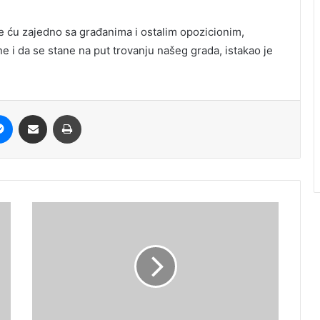
 ću zajedno sa građanima i ostalim opozicionim,
e i da se stane na put trovanju našeg grada, istakao je
it
Messenger
Share via Email
Print