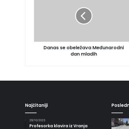
Danas se obeležava Međunarodni
dan mladih
Najčitaniji
Posledn
29/10/2023
Profesorka klavira iz Vranja