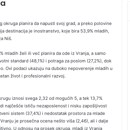
ja
og okruga planira da napusti svoj grad, a preko polovine
ija destinacija je inostranstvo, koje bira 53,9% mladih,
a Niš.
2% mladih želi ili već planira da ode iz Vranja, a samo
ivotni standard (48,1%) i potraga za poslom (27,2%), dok
deo. Ovi podaci ukazuju na duboko nepoverenje mladih u
tan život i profesionalni razvoj.
krugu iznosi svega 2,32 od mogućih 5, a tek 13,7%
di najčešće ističu nezaposlenost i nisku zapošljivost
vstveni sistem (37,4%) i nedostatak prostora za mlade
ranju je prosečna ocena nešto viša (2,46), ali i dalje
itivno. U odnosu na prosek okruga, mladi iz Vranja