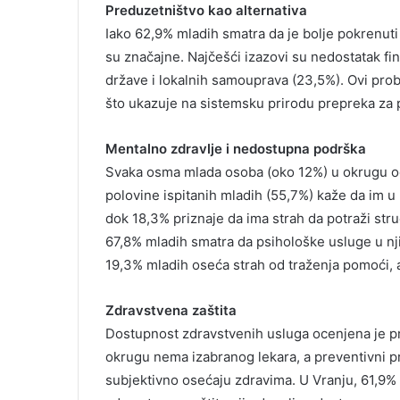
Preduzetništvo kao alternativa
Iako 62,9% mladih smatra da je bolje pokrenuti
su značajne. Najčešći izazovi su nedostatak fi
države i lokalnih samouprava (23,5%). Ovi probl
što ukazuje na sistemsku prirodu prepreka za 
Mentalno zdravlje i nedostupna podrška
Svaka osma mlada osoba (oko 12%) u okrugu oc
polovine ispitanih mladih (55,7%) kaže da im u
dok 18,3% priznaje da ima strah da potraži str
67,8% mladih smatra da psihološke usluge u nji
19,3% mladih oseća strah od traženja pomoći,
Zdravstvena zaštita
Dostupnost zdravstvenih usluga ocenjena je p
okrugu nema izabranog lekara, a preventivni p
subjektivno osećaju zdravima. U Vranju, 61,9% 