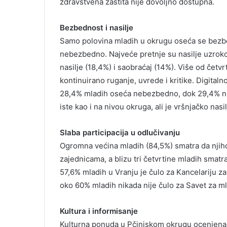
zdravstvena zaštita nije dovoljno dostupna.
Bezbednost i nasilje
Samo polovina mladih u okrugu oseća se bezb
nebezbedno. Najveće pretnje su nasilje uzroko
nasilje (18,4%) i saobraćaj (14%). Više od četvr
kontinuirano ruganje, uvrede i kritike. Digitaln
28,4% mladih oseća nebezbedno, dok 29,4% nij
iste kao i na nivou okruga, ali je vršnjačko nas
Slaba participacija u odlučivanju
Ogromna većina mladih (84,5%) smatra da njiho
zajednicama, a blizu tri četvrtine mladih smatra
57,6% mladih u Vranju je čulo za Kancelariju za
oko 60% mladih nikada nije čulo za Savet za ml
Kultura i informisanje
Kulturna ponuda u Pčinjskom okrugu ocenjena j