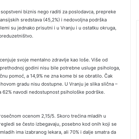
 sopstveni biznis nego raditi za poslodavca, prepreke
nansijskih sredstava (45,2%) i nedovoljna podrška
emi su jednako prisutni i u Vranju i u ostatku okruga,
preduzetništvo.
enjuje svoje mentalno zdravlje kao loše. Više od
 prethodnoj godini nisu bile potrebne usluge psihologa,
učnu pomoć, a 14,9% ne zna kome bi se obratilo. Čak
hovom gradu nisu dostupne. U Vranju je slika slična –
 a 62% navodi nedostupnost psihološke podrške.
rosečnom ocenom 2,15/5. Skoro trećina mladih u
regledi se često izbegavaju, posebno kod onih koji se
mladih ima izabranog lekara, ali 70% i dalje smatra da