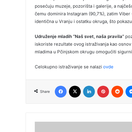
posećuju muzeje, pozorišta i galerije, a najče
čemu dominira Instagram (90,7%), zatim Viber 
identična u Vranju i ostatku okruga, što pokaz
Udruženje mladih “Naš svet, naša pravila”
poz
iskoriste rezultate ovog istraživanja kao osno
mladima u Pčinjskom okrugu omogućiti sigurnij
Celokupno istraživanje se nalazi
ovde
Facebook
X
LinkedIn
Pinterest
Redd
Share