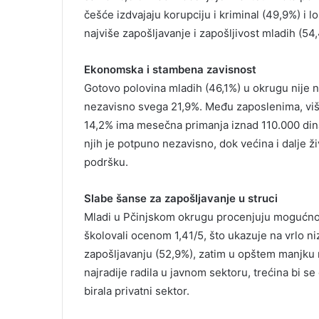
češće izdvajaju korupciju i kriminal (49,9%) i
najviše zapošljavanje i zapošljivost mladih (54
Ekonomska i stambena zavisnost
Gotovo polovina mladih (46,1%) u okrugu nije 
nezavisno svega 21,9%. Među zaposlenima, više
14,2% ima mesečna primanja iznad 110.000 dina
njih je potpuno nezavisno, dok većina i dalje ž
podršku.
Slabe šanse za zapošljavanje u struci
Mladi u Pčinjskom okrugu procenjuju mogućnos
školovali ocenom 1,41/5, što ukazuje na vrlo n
zapošljavanju (52,9%), zatim u opštem manjku 
najradije radila u javnom sektoru, trećina bi se
birala privatni sektor.