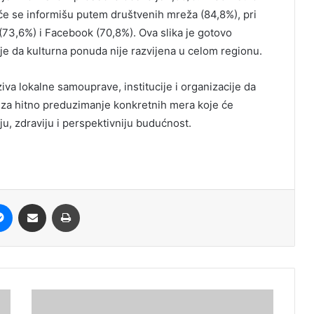
šće se informišu putem društvenih mreža (84,8%), pri
(73,6%) i Facebook (70,8%). Ova slika je gotovo
uje da kulturna ponuda nije razvijena u celom regionu.
iva lokalne samouprave, institucije i organizacije da
v za hitno preduzimanje konkretnih mera koje će
u, zdraviju i perspektivniju budućnost.
it
Messenger
Share via Email
Print