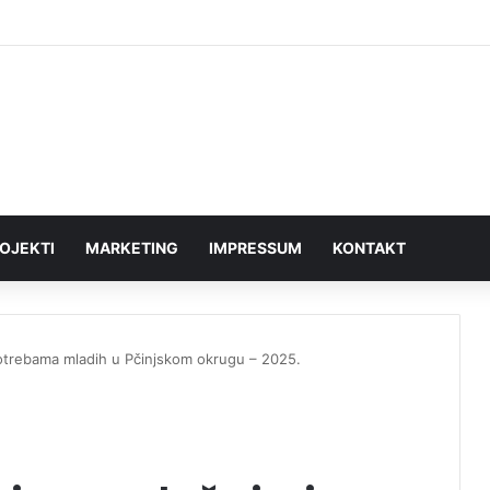
nje traži ostavku većnika za sport: „Vranjski sport na ivici kolapsa“
OJEKTI
MARKETING
IMPRESSUM
KONTAKT
potrebama mladih u Pčinjskom okrugu – 2025.