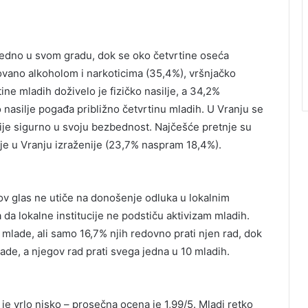
edno u svom gradu, dok se oko četvrtine oseća
vano alkoholom i narkoticima (35,4%), vršnjačko
tine mladih doživelo je fizičko nasilje, a 34,2%
o nasilje pogađa približno četvrtinu mladih. U Vranju se
e sigurno u svoju bezbednost. Najčešće pretnje su
ilje u Vranju izraženije (23,7% naspram 18,4%).
v glas ne utiče na donošenje odluka u lokalnim
 da lokalne institucije ne podstiču aktivizam mladih.
 mlade, ali samo 16,7% njih redovno prati njen rad, dok
ade, a njegov rad prati svega jedna u 10 mladih.
e vrlo nisko – prosečna ocena je 1,99/5. Mladi retko