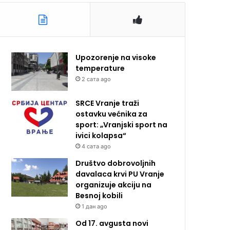
Upozorenje na visoke
temperature
2 сата ago
SRCE Vranje traži
ostavku većnika za
sport: „Vranjski sport na
ivici kolapsa“
4 сата ago
Društvo dobrovoljnih
davalaca krvi PU Vranje
organizuje akciju na
Besnoj kobili
1 дан ago
Od 17. avgusta novi