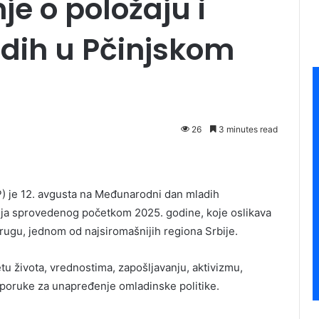
je o položaju i
ih u Pčinjskom
26
3 minutes read
) je 12. avgusta na Međunarodni dan mladih
nja sprovedenog početkom 2025. godine, koje oslikava
rugu, jednom od najsiromašnijih regiona Srbije.
tu života, vrednostima, zapošljavanju, aktivizmu,
reporuke za unapređenje omladinske politike.