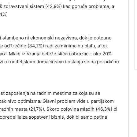
 loš zdravstveni sistem (42,9%) kao goruće probleme, a
,4%)
ni stambeno ni ekonomski nezavisna, dok je potpuno
 od trećine (34,7%) radi za minimalnu platu, a tek
ra. Mladi iz Vranja beleže sličan obrazac – oko 20%
ivi u roditeljskom domaćinstvu i oslanja se na porodičnu
t zaposlenja na radnim mestima za koja su se
izak nivo optimizma. Glavni problem vide u partijskom
radnih mesta (21,7%). Skoro polovina mladih (46,3%) bi
 opredelila za sopstveni biznis, dok bi samo petina