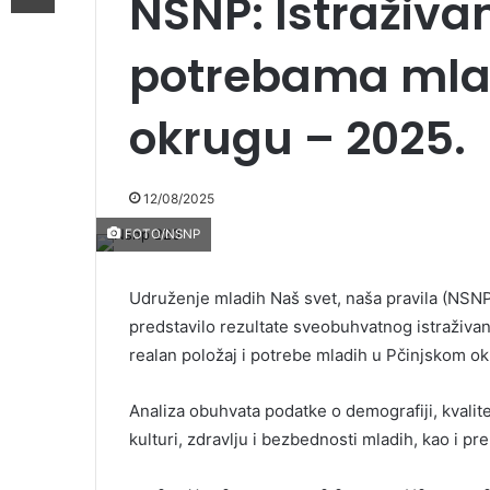
NSNP: Istraživan
potrebama mlad
okrugu – 2025.
12/08/2025
FOTO/NSNP
Udruženje mladih Naš svet, naša pravila (NSNP
predstavilo rezultate sveobuhvatnog istraživa
realan položaj i potrebe mladih u Pčinjskom ok
Analiza obuhvata podatke o demografiji, kvalite
kulturi, zdravlju i bezbednosti mladih, kao i p