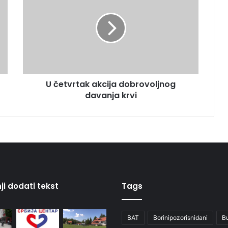
U četvrtak akcija dobrovoljnog
davanja krvi
ji dodati tekst
Tags
BAT
Borinipozorisnidani
B