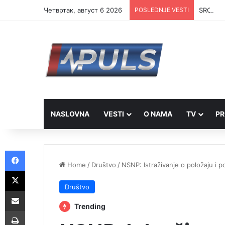
Четвртак, август 6 2026
POSLEDNJE VESTI
SRCE Vra
NASLOVNA
VESTI
O NAMA
TV
PR
Facebook
Home
/
Društvo
/
NSNP: Istraživanje o položaju i 
X
Društvo
Share via Email
Trending
Print