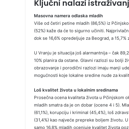
Ključni nalazi istraživan
Masovna namera odlaska mladih
Više od četiri petine mladih (86,5%) iz Pčinjsk
(52%) kaže da će to sigurno učiniti. Najprivlačn
dok se 16,6% opredeljuje za Beograd, a 15,7% z
U Vranju je situacija još alarmantnija – čak 89,
10% planira da ostane. Glavni razlozi su bolji ž
obrazovanje i porodični razlozi imaju manji u
mogućnosti koje lokalne sredine nude za kvalite
Loš kvalitet života u lokalnim sredinama
Prosečna ocena kvaliteta života u Pčinjskom o
mladih smatra da je on dobar (ocene 4 i 5). Mla
(61,1%), korupciju i kriminal (45,4%), loš zdra
(31,4%) kao najveće prepreke boljem životu. U V
samo 16,8% mladih ocenjuje kvalitet života poz