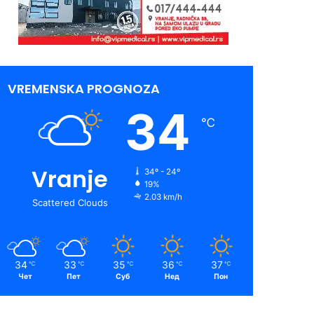
VREMENSKA PROGNOZA
34
℃
Vranje
34º - 24º
19%
2.03 km/h
Scattered Clouds
34
33
35
36
37
℃
℃
℃
℃
℃
Чет
Пет
Суб
Нед
Пон