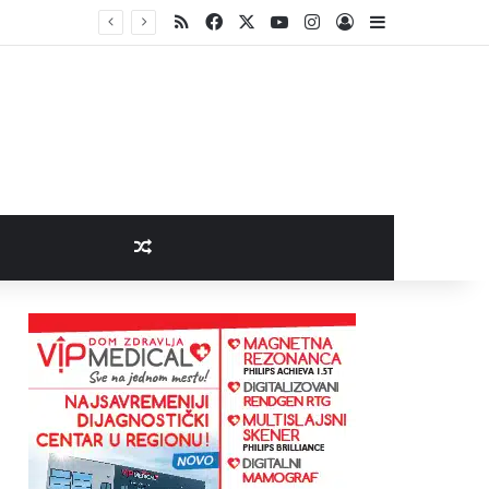
RSS
Facebook
X
YouTube
Instagram
Log In
Sidebar
Random Article