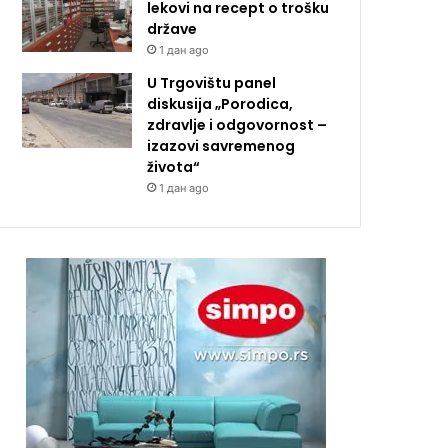
lekovi na recept o trošku
države
1 дан ago
U Trgovištu panel
diskusija „Porodica,
zdravlje i odgovornost –
izazovi savremenog
života“
1 дан ago