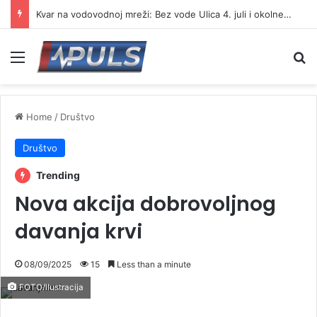
Kvar na vodovodnoj mreži: Bez vode Ulica 4. juli i okolne ulice
Menu
Se
Home
/
Društvo
Društvo
Trending
Nova akcija dobrovoljnog
davanja krvi
08/09/2025
15
Less than a minute
FOTO/Ilustracija