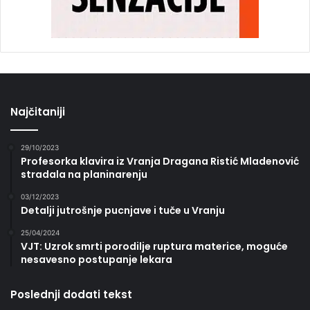
Najčitaniji
29/10/2023
Profesorka klavira iz Vranja Dragana Ristić Mladenović
stradala na planinarenju
03/12/2023
Detalji jutrošnje pucnjave i tuče u Vranju
25/04/2024
VJT: Uzrok smrti porodilje ruptura materice, moguće
nesavesno postupanje lekara
Poslednji dodati tekst