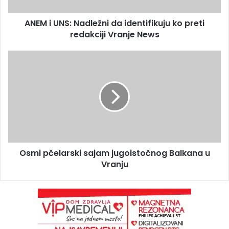
ANEM i UNS: Nadležni da identifikuju ko preti
redakciji Vranje News
Osmi pčelarski sajam jugoistočnog Balkana u
Vranju