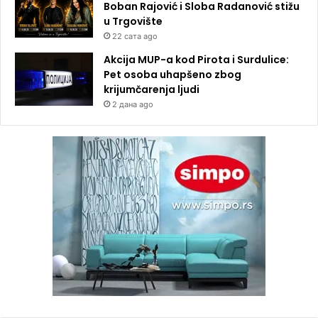
Boban Rajović i Sloba Radanović stižu
u Trgovište
22 сата ago
Akcija MUP-a kod Pirota i Surdulice:
Pet osoba uhapšeno zbog
krijumčarenja ljudi
2 дана ago