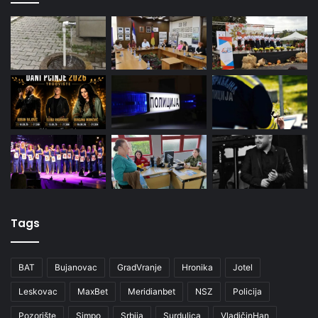
Tags
BAT
Bujanovac
GradVranje
Hronika
Jotel
Leskovac
MaxBet
Meridianbet
NSZ
Policija
Pozorište
Simpo
Srbija
Surdulica
VladičinHan