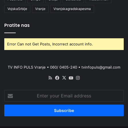
VojskaSrbije
Vranje
Vranjskagradskapesma
Pratite nas
Error Can not Get Posts, Incorrect account info.
TV INFO PULS Vranje • 060/ 0405-240 • tvinfopuls@gmail.com
RSS
Facebook
X
YouTube
Instagram
Enter
your
Email
address