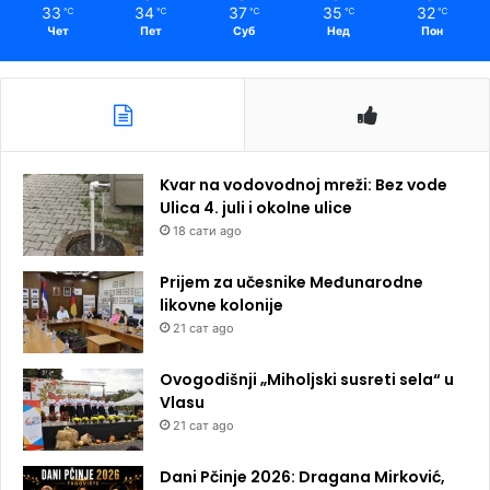
33
34
37
35
32
℃
℃
℃
℃
℃
Чет
Пет
Суб
Нед
Пон
Kvar na vodovodnoj mreži: Bez vode
Ulica 4. juli i okolne ulice
18 сати ago
Prijem za učesnike Međunarodne
likovne kolonije
21 сат ago
Ovogodišnji „Miholjski susreti sela“ u
Vlasu
21 сат ago
Dani Pčinje 2026: Dragana Mirković,