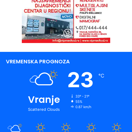
VREMENSKA PROGNOZA
23
℃
Vranje
33º - 21º
55%
0.87 km/h
Scattered Clouds