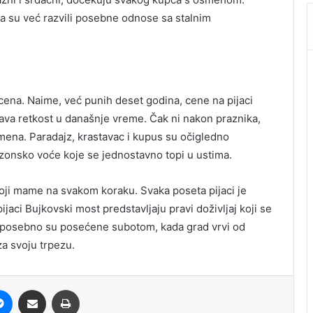
a su već razvili posebne odnose sa stalnim
 cena. Naime, već punih deset godina, cene na pijaci
ava retkost u današnje vreme. Čak ni nakon praznika,
na. Paradajz, krastavac i kupus su očigledno
– sezonsko voće koje se jednostavno topi u ustima.
oji mame na svakom koraku. Svaka poseta pijaci je
ijaci Bujkovski most predstavljaju pravi doživljaj koji se
u, posebno su posećene subotom, kada grad vrvi od
za svoju trpezu.
it
Messenger
Share via Email
Print