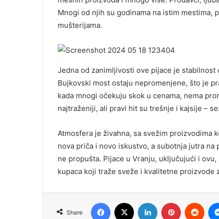
Mnogi od njih su godinama na istim mestima, p
mušterijama.
Jedna od zanimljivosti ove pijace je stabilnost
Bujkovski most ostaju nepromenjene, što je pr
kada mnogi očekuju skok u cenama, nema prome
najtraženiji, ali pravi hit su trešnje i kajsije 
Atmosfera je živahna, sa svežim proizvodima k
nova priča i novo iskustvo, a subotnja jutra na p
ne propušta. Pijace u Vranju, uključujući i ov
kupaca koji traže sveže i kvalitetne proizvode 
Facebook
X
LinkedIn
Pinterest
Redd
Share