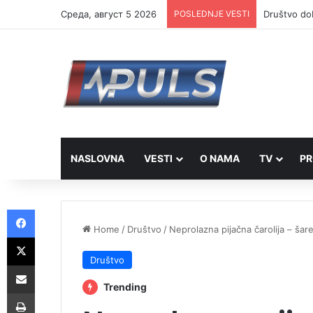
Cреда, август 5 2026
POSLEDNJE VESTI
Društvo dob
NASLOVNA
VESTI
O NAMA
TV
PR
Facebook
Home
/
Društvo
/
Neprolazna pijačna čarolija – šare
X
Društvo
Share via Email
Trending
Print