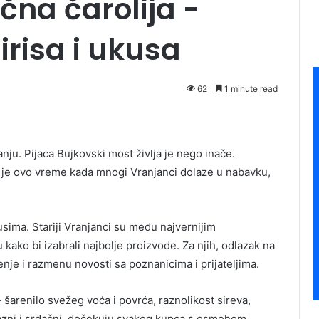
čna čarolija -
irisa i ukusa
62
1 minute read
nju. Pijaca Bujkovski most življa je nego inače.
 je ovo vreme kada mnogi Vranjanci dolaze u nabavku,
kusima. Stariji Vranjanci su među najvernijim
kako bi izabrali najbolje proizvode. Za njih, odlazak na
enje i razmenu novosti sa poznanicima i prijateljima.
šarenilo svežeg voća i povrća, raznolikost sireva,
azni i srdačni, dočekuju svakog kupca s osmehom.