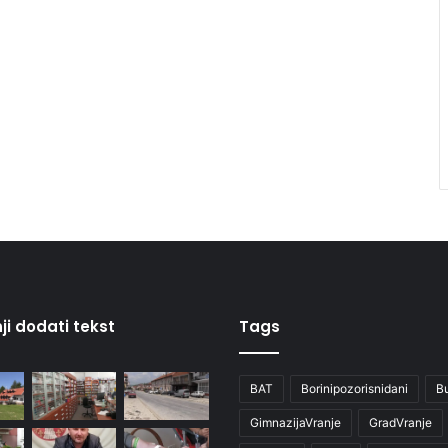
ji dodati tekst
Tags
BAT
Borinipozorisnidani
B
GimnazijaVranje
GradVranje