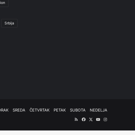
ion
Srbija
ORAK
SREDA
ČETVRTAK
PETAK
SUBOTA
NEDELJA
RSS
Facebook
X
YouTube
Instagram