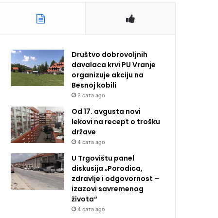
Društvo dobrovoljnih
davalaca krvi PU Vranje
organizuje akciju na
Besnoj kobili
3 сата ago
Od 17. avgusta novi
lekovi na recept o trošku
države
4 сата ago
U Trgovištu panel
diskusija „Porodica,
zdravlje i odgovornost –
izazovi savremenog
života“
4 сата ago