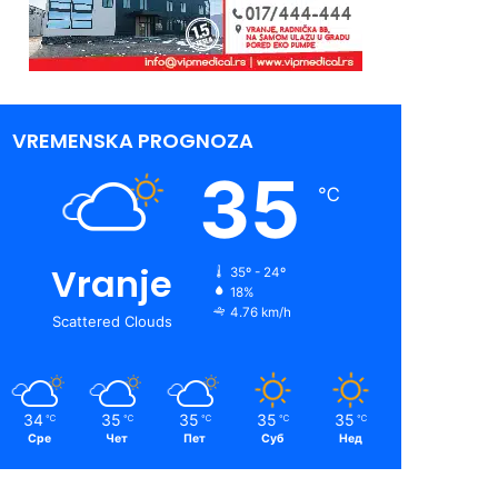
VREMENSKA PROGNOZA
35
℃
Vranje
35º - 24º
18%
4.76 km/h
Scattered Clouds
34
35
35
35
35
℃
℃
℃
℃
℃
Сре
Чет
Пет
Суб
Нед