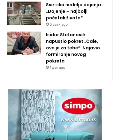
Svetska nedelja dojenja:
„Dojenje – najbolji
početak života“
5 сати ago
Isidor Stefanović
napustio pokret „Ćale,
ovo je za tebe“: Najavio
formiranje novog
pokreta
1 дан ago