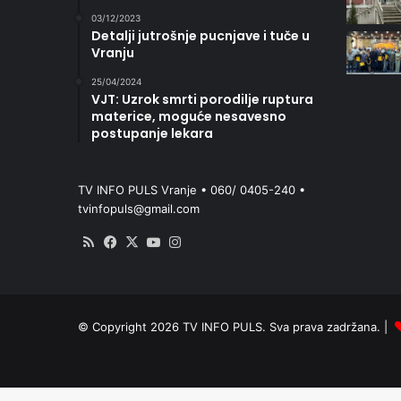
03/12/2023
Detalji jutrošnje pucnjave i tuče u
Vranju
25/04/2024
VJT: Uzrok smrti porodilje ruptura
materice, moguće nesavesno
postupanje lekara
TV INFO PULS Vranje • 060/ 0405-240 •
tvinfopuls@gmail.com
RSS
Facebook
X
YouTube
Instagram
© Copyright 2026 TV INFO PULS. Sva prava zadržana. |