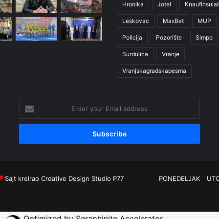
Hronika
Jotel
KnaufInsulat
Leskovac
MaxBet
MUP
Policija
Pozorište
Simpo
Surdulica
Vranje
Vranjskagradskapesma
Enter
your
Email
address
Sajt kreirao
Creative Design Studio P77
PONEDELJAK
UT
Optimized by Seraphinite Accelerator