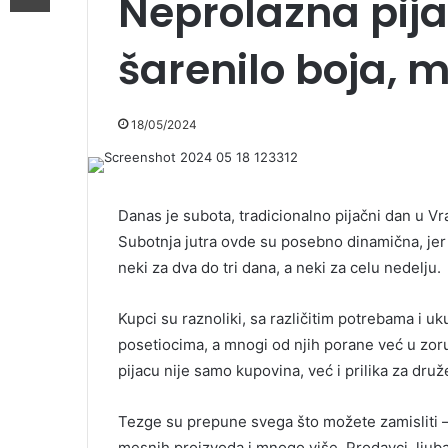
Neprolazna pija
šarenilo boja, m
18/05/2024
Danas je subota, tradicionalno pijačni dan u Vra
Subotnja jutra ovde su posebno dinamična, jer
neki za dva do tri dana, a neki za celu nedelju.
Kupci su raznoliki, sa različitim potrebama i u
posetiocima, a mnogi od njih porane već u zoru 
pijacu nije samo kupovina, već i prilika za druž
Tezge su prepune svega što možete zamisliti – 
mesnih proizvoda i mnogo više. Prodavci, ljub