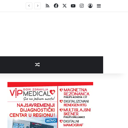
RSS
Facebook
X
YouTube
Instagram
Log In
Sidebar
Random Article