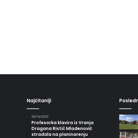
Najčitaniji
Posledn
29/10/2023
Profesorka klavira iz Vranja
Dragana Ristić Mladenović
stradala na planinarenju