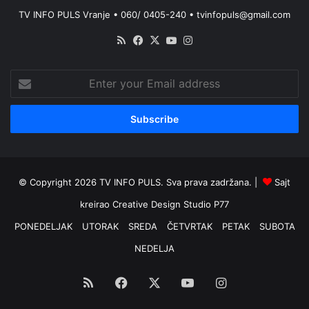
TV INFO PULS Vranje • 060/ 0405-240 • tvinfopuls@gmail.com
RSS
Facebook
X
YouTube
Instagram
Enter
your
Email
address
© Copyright 2026 TV INFO PULS. Sva prava zadržana. |
Sajt
kreirao
Creative Design Studio P77
PONEDELJAK
UTORAK
SREDA
ČETVRTAK
PETAK
SUBOTA
NEDELJA
RSS
Facebook
X
YouTube
Instagram