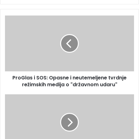
ProGlas i SOS: Opasne i neutemeljene tvrdnje
režimskih medija o "državnom udaru"