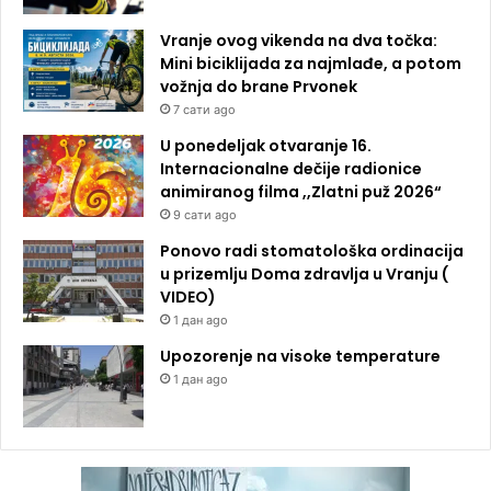
Vranje ovog vikenda na dva točka:
Mini biciklijada za najmlađe, a potom
vožnja do brane Prvonek
7 сати ago
U ponedeljak otvaranje 16.
Internacionalne dečije radionice
animiranog filma ,,Zlatni puž 2026“
9 сати ago
Ponovo radi stomatološka ordinacija
u prizemlju Doma zdravlja u Vranju (
VIDEO)
1 дан ago
Upozorenje na visoke temperature
1 дан ago