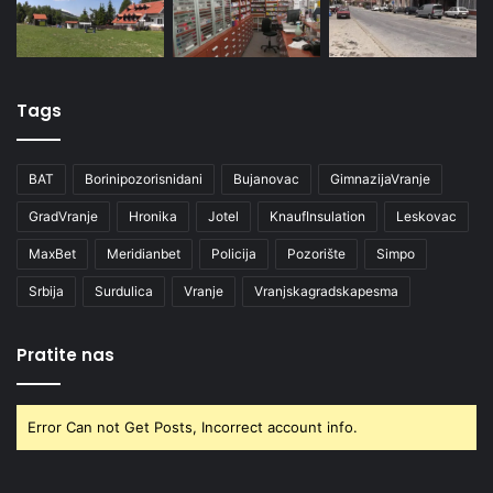
Tags
BAT
Borinipozorisnidani
Bujanovac
GimnazijaVranje
GradVranje
Hronika
Jotel
KnaufInsulation
Leskovac
MaxBet
Meridianbet
Policija
Pozorište
Simpo
Srbija
Surdulica
Vranje
Vranjskagradskapesma
Pratite nas
Error Can not Get Posts, Incorrect account info.