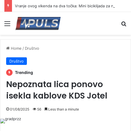
Vranje ovog vikenda na dva točka: Mini biciklijada za najmlađe, a potom vožnja do brane Prvonek
Menu
Se
Home
/
Društvo
Društvo
Trending
Nepoznata lica ponovo
isekla kablove KDS Jotel
01/08/2025
56
Less than a minute