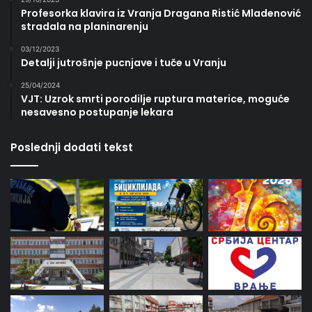
Profesorka klavira iz Vranja Dragana Ristić Mladenović
stradala na planinarenju
03/12/2023
Detalji jutrošnje pucnjave i tuče u Vranju
25/04/2024
VJT: Uzrok smrti porodilje ruptura materice, moguće
nesavesno postupanje lekara
Poslednji dodati tekst