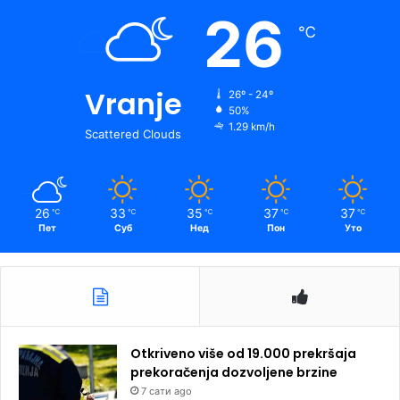
26
℃
Vranje
26º - 24º
50%
1.29 km/h
Scattered Clouds
26
33
35
37
37
℃
℃
℃
℃
℃
Пет
Суб
Нед
Пон
Уто
Otkriveno više od 19.000 prekršaja
prekoračenja dozvoljene brzine
7 сати ago