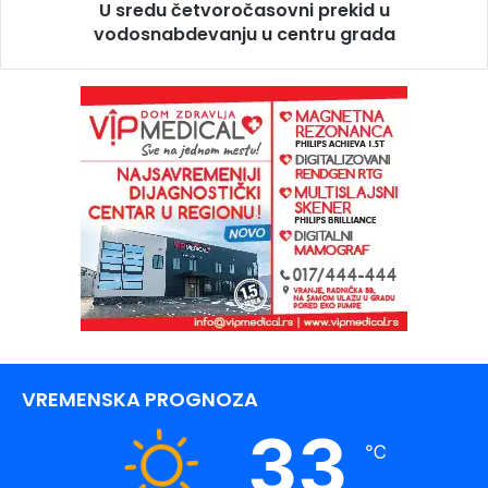
U sredu četvoročasovni prekid u
vodosnabdevanju u centru grada
VREMENSKA PROGNOZA
33
℃