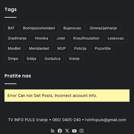
Tags
BAT
Borinipozorisnidani
Bujanovac
GimnazijaVranje
GradVranje
Hronika
Jotel
KnaufInsulation
Leskovac
MaxBet
Meridianbet
MUP
Policija
Pozorište
Simpo
Srbija
Surdulica
Vranje
Pratite nas
Error Can not Get Posts, Incorrect account info.
TV INFO PULS Vranje • 060/ 0405-240 • tvinfopuls@gmail.com
RSS
Facebook
X
YouTube
Instagram