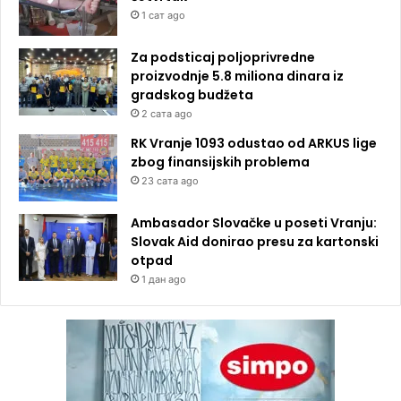
1 сат ago
Za podsticaj poljoprivredne
proizvodnje 5.8 miliona dinara iz
gradskog budžeta
2 сата ago
RK Vranje 1093 odustao od ARKUS lige
zbog finansijskih problema
23 сата ago
Ambasador Slovačke u poseti Vranju:
Slovak Aid donirao presu za kartonski
otpad
1 дан ago