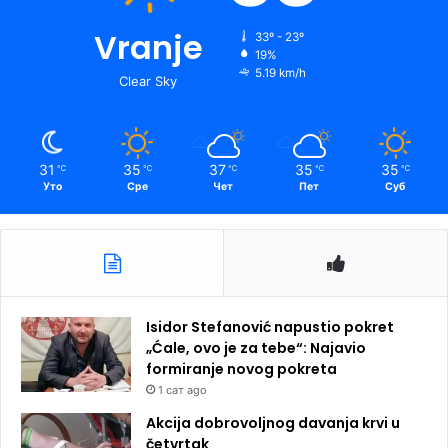
Vranje
33º - 23º
19%
5.19 km/h
Clear Sky
31
35
37
35
35
℃
℃
℃
℃
℃
Уто
Сре
Чет
Пет
Суб
Isidor Stefanović napustio pokret
„Ćale, ovo je za tebe“: Najavio
formiranje novog pokreta
1 сат ago
Akcija dobrovoljnog davanja krvi u
četvrtak