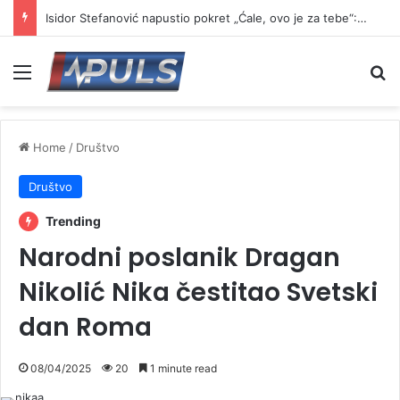
Isidor Stefanović napustio pokret „Ćale, ovo je za tebe“: Najavio formiranje novog pokreta
Menu
Se
Home
/
Društvo
Društvo
Trending
Narodni poslanik Dragan
Nikolić Nika čestitao Svetski
dan Roma
08/04/2025
20
1 minute read