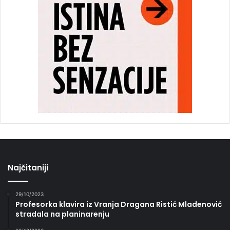
Najčitaniji
29/10/2023
Profesorka klavira iz Vranja Dragana Ristić Mladenović
stradala na planinarenju