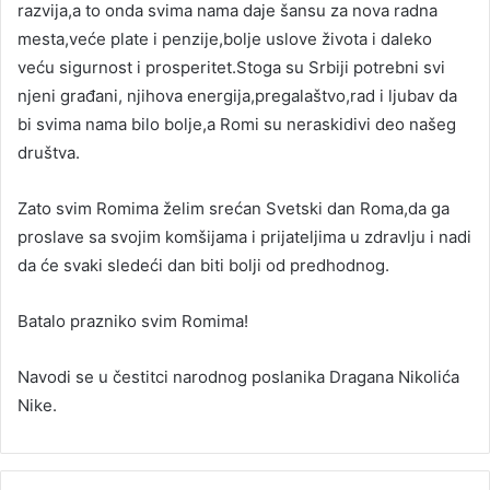
razvija,a to onda svima nama daje šansu za nova radna
mesta,veće plate i penzije,bolje uslove života i daleko
veću sigurnost i prosperitet.Stoga su Srbiji potrebni svi
njeni građani, njihova energija,pregalaštvo,rad i ljubav da
bi svima nama bilo bolje,a Romi su neraskidivi deo našeg
društva.
Zato svim Romima želim srećan Svetski dan Roma,da ga
proslave sa svojim komšijama i prijateljima u zdravlju i nadi
da će svaki sledeći dan biti bolji od predhodnog.
Batalo prazniko svim Romima!
Navodi se u čestitci narodnog poslanika Dragana Nikolića
Nike.