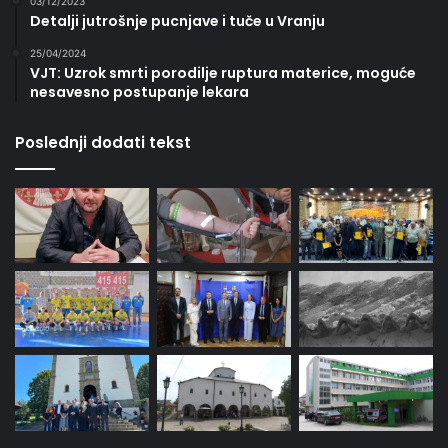
03/12/2023
Detalji jutrošnje pucnjave i tuče u Vranju
25/04/2024
VJT: Uzrok smrti porodilje ruptura materice, moguće
nesavesno postupanje lekara
Poslednji dodati tekst