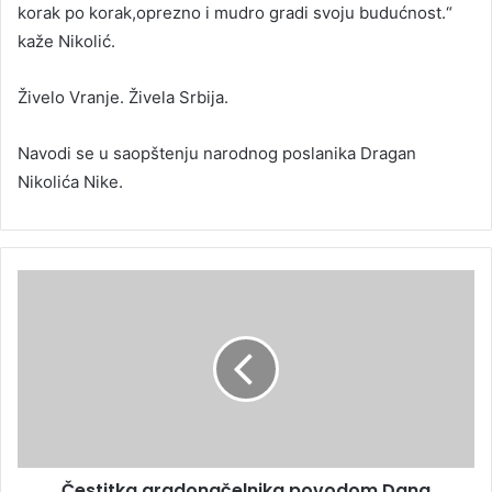
korak po korak,oprezno i mudro gradi svoju budućnost.“
kaže Nikolić.
Živelo Vranje. Živela Srbija.
Navodi se u saopštenju narodnog poslanika Dragan
Nikolića Nike.
Čestitka gradonačelnika povodom Dana