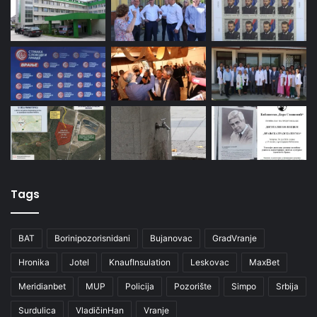
Tags
BAT
Borinipozorisnidani
Bujanovac
GradVranje
Hronika
Jotel
KnaufInsulation
Leskovac
MaxBet
Meridianbet
MUP
Policija
Pozorište
Simpo
Srbija
Surdulica
VladičinHan
Vranje