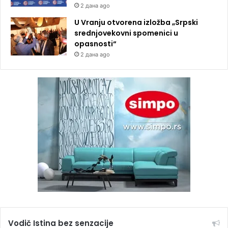
2 дана ago
U Vranju otvorena izložba „Srpski
srednjovekovni spomenici u
opasnosti“
2 дана ago
Vodič Istina bez senzacije