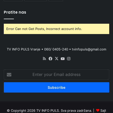
Pratite nas
Error Can not Get Posts, Incorrect account info.
TV INFO PULS Vranje • 060/ 0405-240 • tvinfopuls@gmail.com
RSS
Facebook
X
YouTube
Instagram
Enter
your
Email
address
© Copyright 2026 TV INFO PULS. Sva prava zadržana. |
Sajt