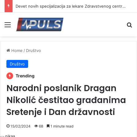
Devet novih specijalizacija za lekare Zdravstvenog centra Vranje
Menu
Se
Home
/
Društvo
Društvo
Trending
Narodni poslanik Dragan
Nikolić čestitao građanima
Sretenje i Dan državnosti
15/02/2024
68
1 minute read