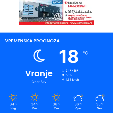
VREMENSKA PROGNOZA
18
℃
Vranje
34º - 16º
50%
1.58 km/h
Clear Sky
34
34
36
36
36
℃
℃
℃
℃
℃
Нед
Пон
Уто
Сре
Чет