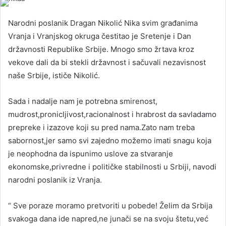
Narodni poslanik Dragan Nikolić Nika svim građanima
Vranja i Vranjskog okruga čestitao je Sretenje i Dan
državnosti Republike Srbije. Mnogo smo žrtava kroz
vekove dali da bi stekli državnost i sačuvali nezavisnost
naše Srbije, ističe Nikolić.
Sada i nadalje nam je potrebna smirenost,
mudrost,pronicljivost,racionalnost i hrabrost da savladamo
prepreke i izazove koji su pred nama.Zato nam treba
sabornost,jer samo svi zajedno možemo imati snagu koja
je neophodna da ispunimo uslove za stvaranje
ekonomske,privredne i političke stabilnosti u Srbiji, navodi
narodni poslanik iz Vranja.
“ Sve poraze moramo pretvoriti u pobede! Želim da Srbija
svakoga dana ide napred,ne junači se na svoju štetu,već