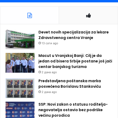
Devet novih specijalizacija za lekare
Zdravstvenog centra Vranje
13 сати ago
Macut u Vranjskoj Banji: Cilj je da
jedan od bisera Srbije postane još jači
centar banjskog turizma
2 дана ago
Predstavljena poštanska marka
posvećena Borislavu Stankoviću
2 дана ago
SSP: Novi zakon o statusu roditelja-
negovatelja ostavio bez podrške
većinu porodica