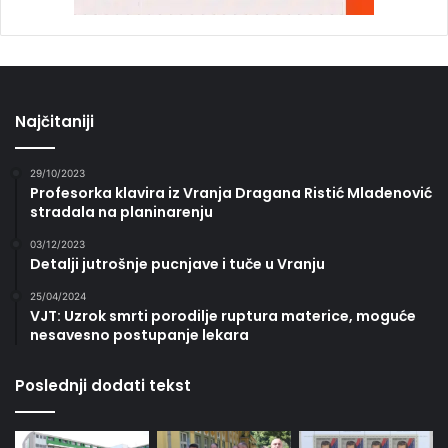
Najčitaniji
29/10/2023
Profesorka klavira iz Vranja Dragana Ristić Mladenović
stradala na planinarenju
03/12/2023
Detalji jutrošnje pucnjave i tuče u Vranju
25/04/2024
VJT: Uzrok smrti porodilje ruptura materice, moguće
nesavesno postupanje lekara
Poslednji dodati tekst