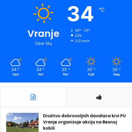
34
℃
Vranje
34º - 24º
23%
3.12 km/h
Clear Sky
34
34
35
35
35
℃
℃
℃
℃
℃
Сре
Чет
Пет
Суб
Нед
Društvo dobrovoljnih davalaca krvi PU
Vranje organizuje akciju na Besnoj
kobili