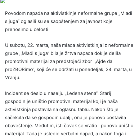
Povodom napada na aktivistkinje neformalne grupe „Mladi
s juga“ oglasili su se saopštenjem za javnost koje
prenosimo u celosti.
U subotu, 22. marta, naša mlada aktivistkinja iz neformalne
grupe ,,Mladi s juga“ bila je žrtva napada dok je delila
promotivni materijal za predstojeći zbor ,,Ajde da
proZBORimo“, koji će se održati u ponedeljak, 24. marta, u
Vranju.
Incident se desio u naselju „Ledena stena“. Stariji
gospodin je uništio promotivni materijal koji je naša
aktivistkinja postavila na oglasnu tablu. Nakon što je
sačekala da se gospodin udalji, ona je ponovo postavila
obaveštenje. Međutim, isti čovek se vratio i ponovo uništio
materijal. Tada je usledio verbalni napad, a nakon toga i