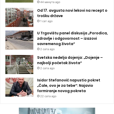
44 минута ago
Od 17. avgusta novi lekovi na recept o
trošku države
1 сат ago
U Trgovištu panel diskusija „Porodica,
zdravlje i odgovornost – izazovi
savremenog života“
2 сата ago
Svetska nedelja dojenja: „Dojenje –
najbolji početak života“
2 сата ago
Isidor Stefanović napustio pokret
„Ćale, ovo je za tebe“: Najavio
formiranje novog pokreta
22 сата ago