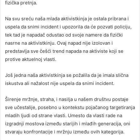
fizička pretnja.
Na svu sreću naša mlada aktivistkinja je ostala pribrana i
uspela da snimi incident i upozorila da će pozvati policiju,
tek tad je napadač odustao od svoje namere da fizički
nasrne na aktivistkinju. Ovaj napad nije izolovan i
predstavlja sve češći trend napada na aktiviste koji se
protive aktuelnoj vlasti.
Još jedna naša aktivistkinja se požalila da je imala slična
iskustva ali nažalost nije uspela da snimi incident.
Širenje mržnje, straha, i nasilja u našem društvu postaje
sve učestalije, posebno u kontekstu pojačanog targetiranja
mladih ljudi od strane vlasti. Umesto da vlasti rade na
izgradnji mostova između starijih i mlađih generacija, oni
stvaraju konfrontacije i mržnju između ovih kategorija.