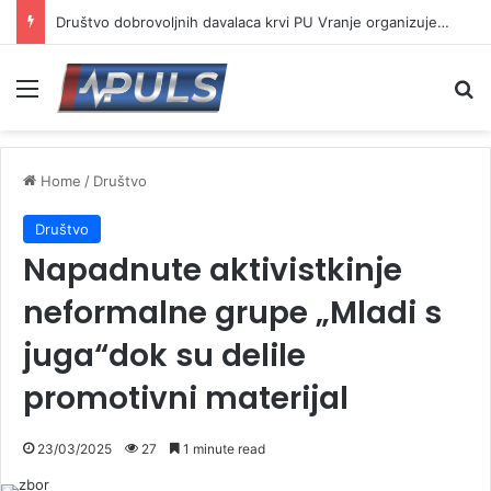
Društvo dobrovoljnih davalaca krvi PU Vranje organizuje akciju na Besnoj kobili
Menu
Se
Home
/
Društvo
Društvo
Napadnute aktivistkinje
neformalne grupe „Mladi s
juga“dok su delile
promotivni materijal
23/03/2025
27
1 minute read