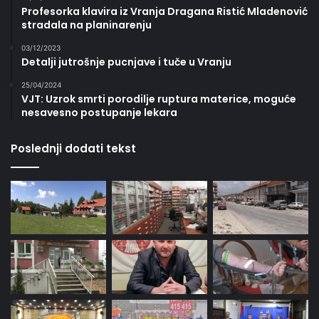
Profesorka klavira iz Vranja Dragana Ristić Mladenović
stradala na planinarenju
03/12/2023
Detalji jutrošnje pucnjave i tuče u Vranju
25/04/2024
VJT: Uzrok smrti porodilje ruptura materice, moguće
nesavesno postupanje lekara
Poslednji dodati tekst