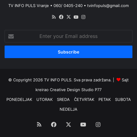
TV INFO PULS Vranje • 060/ 0405-240 • tvinfopuls@gmail.com
RSS
Facebook
X
YouTube
Instagram
Enter
your
Email
address
© Copyright 2026 TV INFO PULS. Sva prava zadržana. |
Sajt
kreirao
Creative Design Studio P77
PONEDELJAK
UTORAK
SREDA
ČETVRTAK
PETAK
SUBOTA
NEDELJA
RSS
Facebook
X
YouTube
Instagram