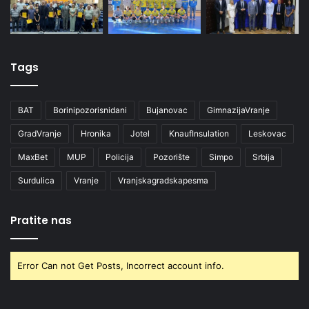
Tags
BAT
Borinipozorisnidani
Bujanovac
GimnazijaVranje
GradVranje
Hronika
Jotel
KnaufInsulation
Leskovac
MaxBet
MUP
Policija
Pozorište
Simpo
Srbija
Surdulica
Vranje
Vranjskagradskapesma
Pratite nas
Error Can not Get Posts, Incorrect account info.