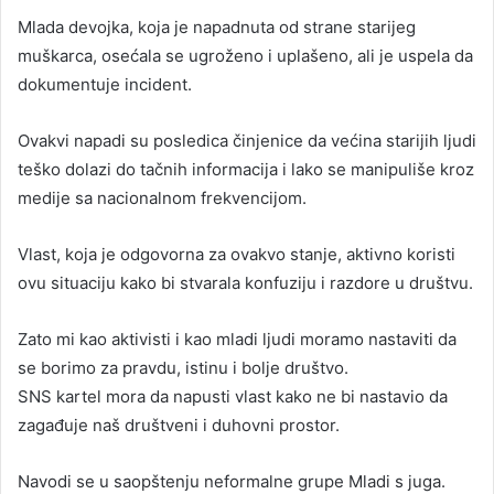
Mlada devojka, koja je napadnuta od strane starijeg
muškarca, osećala se ugroženo i uplašeno, ali je uspela da
dokumentuje incident.
Ovakvi napadi su posledica činjenice da većina starijih ljudi
teško dolazi do tačnih informacija i lako se manipuliše kroz
medije sa nacionalnom frekvencijom.
Vlast, koja je odgovorna za ovakvo stanje, aktivno koristi
ovu situaciju kako bi stvarala konfuziju i razdore u društvu.
Zato mi kao aktivisti i kao mladi ljudi moramo nastaviti da
se borimo za pravdu, istinu i bolje društvo.
SNS kartel mora da napusti vlast kako ne bi nastavio da
zagađuje naš društveni i duhovni prostor.
Navodi se u saopštenju neformalne grupe Mladi s juga.