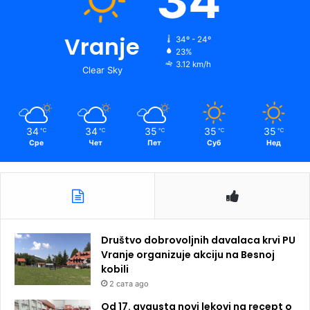
34
Vranje
34º - 24º
23%
3.12 km/h
Clear Sky
34
34
35
35
35
℃
℃
℃
℃
℃
Сре
Чет
Пет
Суб
Нед
Društvo dobrovoljnih davalaca krvi PU
Vranje organizuje akciju na Besnoj
kobili
2 сата ago
Od 17. avgusta novi lekovi na recept o