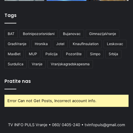
Tags
BAT
Borinipozorisnidani
Bujanovac
GimnazijaVranje
GradVranje
Hronika
Jotel
KnaufInsulation
Leskovac
MaxBet
MUP
Policija
Pozorište
Simpo
Srbija
Surdulica
Vranje
Vranjskagradskapesma
Pratite nas
Error Can not Get Posts, Incorrect account info.
TV INFO PULS Vranje • 060/ 0405-240 • tvinfopuls@gmail.com