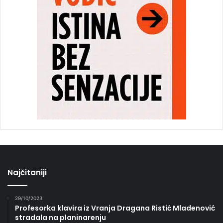
Najčitaniji
29/10/2023
Profesorka klavira iz Vranja Dragana Ristić Mladenović
stradala na planinarenju