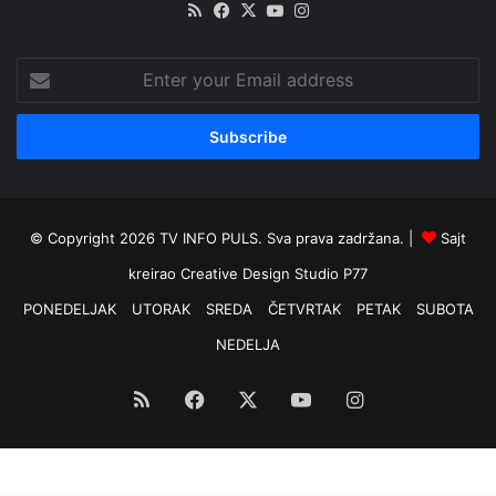
RSS
Facebook
X
YouTube
Instagram
Enter
your
Email
address
© Copyright 2026 TV INFO PULS. Sva prava zadržana. |
Sajt
kreirao
Creative Design Studio P77
PONEDELJAK
UTORAK
SREDA
ČETVRTAK
PETAK
SUBOTA
NEDELJA
RSS
Facebook
X
YouTube
Instagram