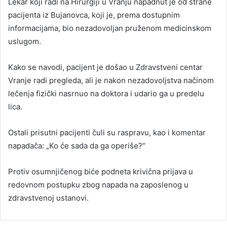
Lekar koji radi na Hirurgiji u Vranju napadnut je od strane
pacijenta iz Bujanovca, koji je, prema dostupnim
informacijama, bio nezadovoljan pruženom medicinskom
uslugom.
Kako se navodi, pacijent je došao u Zdravstveni centar
Vranje radi pregleda, ali je nakon nezadovoljstva načinom
lečenja fizički nasrnuo na doktora i udario ga u predelu
lica.
Ostali prisutni pacijenti čuli su raspravu, kao i komentar
napadača: „Ko će sada da ga operiše?“
Protiv osumnjičenog biće podneta krivična prijava u
redovnom postupku zbog napada na zaposlenog u
zdravstvenoj ustanovi.