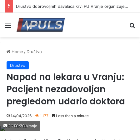
Društvo dobrovoljnih davalaca krvi PU Vranje organizuje akciju na Besnoj kobili
Menu
Se
Home
/
Društvo
Društvo
Napad na lekara u Vranju:
Pacijent nezadovoljan
pregledom udario doktora
14/04/2026
1.177
Less than a minute
FOTO/ZC Vranje