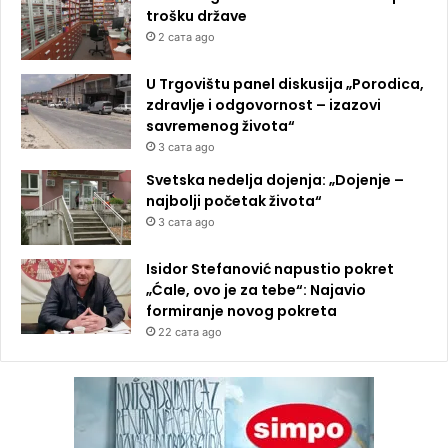
trošku države
2 сата ago
U Trgovištu panel diskusija „Porodica,
zdravlje i odgovornost – izazovi
savremenog života“
3 сата ago
Svetska nedelja dojenja: „Dojenje –
najbolji početak života“
3 сата ago
Isidor Stefanović napustio pokret
„Ćale, ovo je za tebe“: Najavio
formiranje novog pokreta
22 сата ago