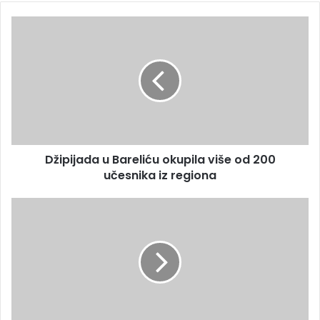
Džipijada u Bareliću okupila više od 200
učesnika iz regiona