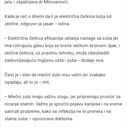
jela – objašnjava dr Milovanović.
Kada je reč o dilemi da li je električna četkica bolja od
obične, odgovor je jasan – istina.
– Električna četkica efikasnije uklanja naslage sa zuba jer
ima rotirajuću glavu koja se kreće velikom brzinom. Ipak, i
obična četkica, uz pravilnu tehniku, može obezbediti
zadovoljavajuću higijenu usta i zuba – dodaje ona.
Čest je i stav da mlečni zubi nisu važni jer svakako
ispadaju, ali to je – mit.
– Mlečni zubi imaju važnu ulogu, jer pripremaju prostor za
nicanje stalnih. Važno je sprečiti pojavu karijesa i na vreme
sanirati probleme, kako se infekcija ne bi prenela i na
stalne zube – upozorava doktorka.