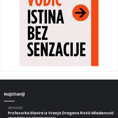
Najčitaniji
29/10/2023
Profesorka klavira iz Vranja Dragana Ristić Mladenović
stradala na planinarenju