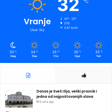
32
℃
Vranje
32º - 22º
23%
4.67 km/h
Clear Sky
30
34
35
36
35
℃
℃
℃
℃
℃
Нед
Пон
Уто
Сре
Чет
Danas je Sveti Ilija, veliki praznik i
jedna od najpoštovanijih slava
6 сати ago