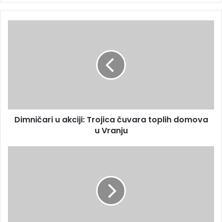
Dimničari u akciji: Trojica čuvara toplih domova
u Vranju