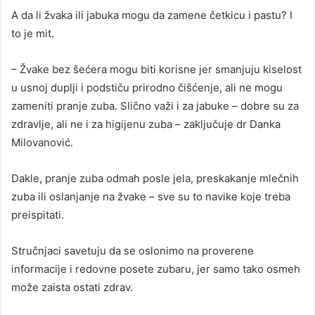
A da li žvaka ili jabuka mogu da zamene četkicu i pastu? I
to je mit.
– Žvake bez šećera mogu biti korisne jer smanjuju kiselost
u usnoj duplji i podstiču prirodno čišćenje, ali ne mogu
zameniti pranje zuba. Slično važi i za jabuke – dobre su za
zdravlje, ali ne i za higijenu zuba – zaključuje dr Danka
Milovanović.
Dakle, pranje zuba odmah posle jela, preskakanje mlečnih
zuba ili oslanjanje na žvake – sve su to navike koje treba
preispitati.
Stručnjaci savetuju da se oslonimo na proverene
informacije i redovne posete zubaru, jer samo tako osmeh
može zaista ostati zdrav.