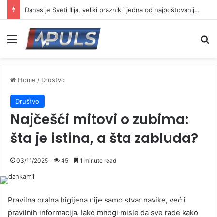
Danas je Sveti Ilija, veliki praznik i jedna od najpoštovanijih slava
Menu
Se
Home
/
Društvo
Društvo
Najčešći mitovi o zubima:
šta je istina, a šta zabluda?
03/11/2025
45
1 minute read
Pravilna oralna higijena nije samo stvar navike, već i
pravilnih informacija. Iako mnogi misle da sve rade kako