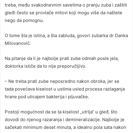
treba, među svakodnevnim savetima o pranju zuba i zaštiti
gleđi često se provlače mitovi koji mogu više da naštete
nego da pomognu.
O tome šta je istina, a šta zabluda, govori zubarka dr Danka
Milovanović.
Na pitanje da li je najbolje prati zube odmah posle jela,
doktorka ističe da to nije preporučljivo.
– Ne treba prati zube neposredno nakon obroka, jer se
tada povećava kiselost u ustima usled procesa razlaganja
hrane pod uticajem bakterija i pljuvačke.
Postoji mogućnost da se ta kiselost „utrlja“ u gleđ, što
dovodi do njenog razaranja i demineralizacije. Najbolje je
sačekati minimum deset minuta, a idealno pola sata nakon