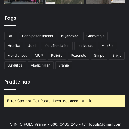
Tags
BAT
Borinipozorisnidani
Bujanovac
GradVranje
Hronika
Jotel
KnaufInsulation
Leskovac
MaxBet
Meridianbet
MUP
Policija
Pozorište
Simpo
Srbija
Surdulica
VladičinHan
Vranje
Pratite nas
Error Can not Get Posts, Incorrect account info.
TV INFO PULS Vranje • 060/ 0405-240 • tvinfopuls@gmail.com