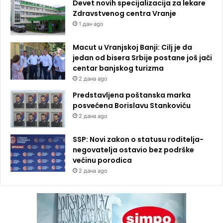
Devet novih specijalizacija za lekare
Zdravstvenog centra Vranje
1 дан ago
Macut u Vranjskoj Banji: Cilj je da
jedan od bisera Srbije postane još jači
centar banjskog turizma
2 дана ago
Predstavljena poštanska marka
posvećena Borislavu Stankoviću
2 дана ago
SSP: Novi zakon o statusu roditelja-
negovatelja ostavio bez podrške
većinu porodica
2 дана ago