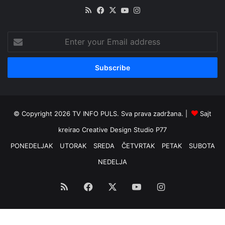
RSS
Facebook
X
YouTube
Instagram
Enter
your
Email
address
© Copyright 2026 TV INFO PULS. Sva prava zadržana. |
Sajt
kreirao
Creative Design Studio P77
PONEDELJAK
UTORAK
SREDA
ČETVRTAK
PETAK
SUBOTA
NEDELJA
RSS
Facebook
X
YouTube
Instagram