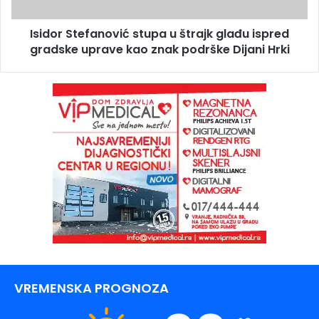
Isidor Stefanović stupa u štrajk glađu ispred
gradske uprave kao znak podrške Dijani Hrki
VREMENSKA PROGNOZA