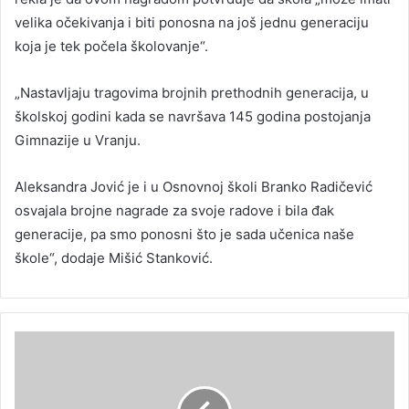
velika očekivanja i biti ponosna na još jednu generaciju
koja je tek počela školovanje“.
„Nastavljaju tragovima brojnih prethodnih generacija, u
školskoj godini kada se navršava 145 godina postojanja
Gimnazije u Vranju.
Aleksandra Jović je i u Osnovnoj školi Branko Radičević
osvajala brojne nagrade za svoje radove i bila đak
generacije, pa smo ponosni što je sada učenica naše
škole“, dodaje Mišić Stanković.