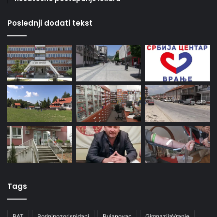
Poslednji dodati tekst
Tags
BAT
Borinipozorisnidani
Bujanovac
GimnazijaVranje