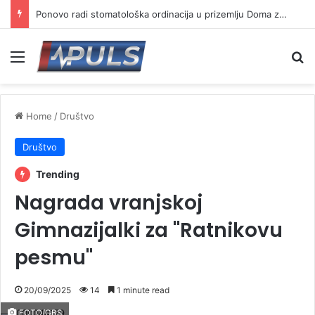
Upozorenje na visoke temperature
Menu
Se
Home
/
Društvo
Društvo
Trending
Nagrada vranjskoj
Gimnazijalki za "Ratnikovu
pesmu"
20/09/2025
14
1 minute read
FOTO/GBS