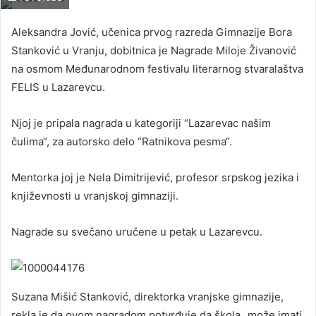
Aleksandra Jović, učenica prvog razreda Gimnazije Bora
Stanković u Vranju, dobitnica je Nagrade Miloje Živanović
na osmom Međunarodnom festivalu literarnog stvaralaštva
FELIS u Lazarevcu.
Njoj je pripala nagrada u kategoriji “Lazarevac našim
čulima“, za autorsko delo “Ratnikova pesma“.
Mentorka joj je Nela Dimitrijević, profesor srpskog jezika i
književnosti u vranjskoj gimnaziji.
Nagrade su svečano uručene u petak u Lazarevcu.
Suzana Mišić Stanković, direktorka vranjske gimnazije,
rekla je da ovom nagradom potvrđuje da škola „može imati