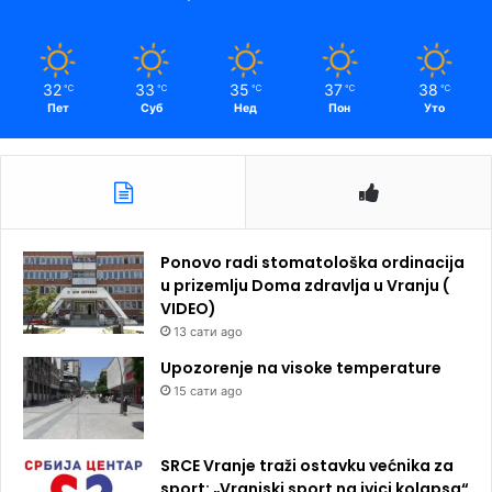
32
33
35
37
38
℃
℃
℃
℃
℃
Пет
Суб
Нед
Пон
Уто
Ponovo radi stomatološka ordinacija
u prizemlju Doma zdravlja u Vranju (
VIDEO)
13 сати ago
Upozorenje na visoke temperature
15 сати ago
SRCE Vranje traži ostavku većnika za
sport: „Vranjski sport na ivici kolapsa“