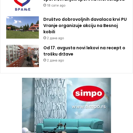
18 сати ago
Društvo dobrovoljnih davalaca krvi PU
Vranje organizuje akciju na Besnoj
kobili
2 дана ago
Od 17. avgusta novi lekovi na recept o
trošku države
2 дана ago