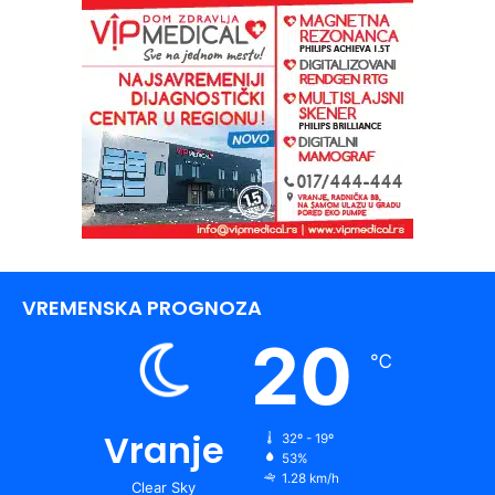
VREMENSKA PROGNOZA
20
℃
Vranje
32º - 19º
53%
1.28 km/h
Clear Sky