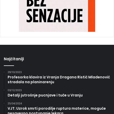
Najčitaniji
29/10/2023
Profesorka klavira iz Vranja Dragana Ristić Mladenović
stradala na planinarenju
03/12/2023
Detalji jutrošnje pucnjave i tuče u Vranju
25/04/2024
VJT: Uzrok smrti porodilje ruptura materice, moguće
nesavesno postupanje lekara