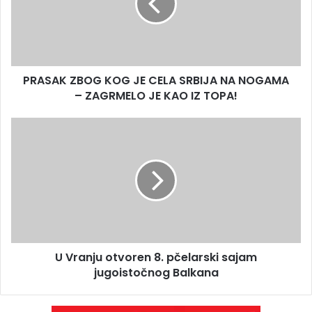
PRASAK ZBOG KOG JE CELA SRBIJA NA NOGAMA
– ZAGRMELO JE KAO IZ TOPA!
U Vranju otvoren 8. pčelarski sajam
jugoistočnog Balkana