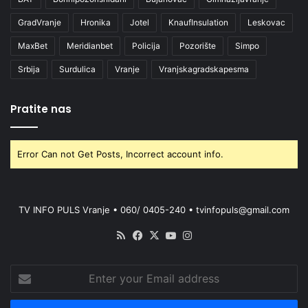
GradVranje
Hronika
Jotel
KnaufInsulation
Leskovac
MaxBet
Meridianbet
Policija
Pozorište
Simpo
Srbija
Surdulica
Vranje
Vranjskagradskapesma
Pratite nas
Error Can not Get Posts, Incorrect account info.
TV INFO PULS Vranje • 060/ 0405-240 • tvinfopuls@gmail.com
RSS
Facebook
X
YouTube
Instagram
Enter
your
Email