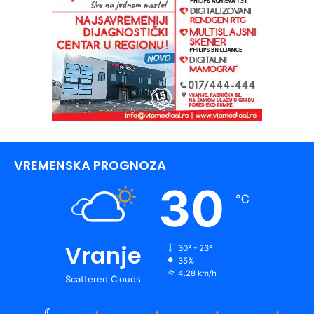
VREMENSKA PROGNOZA
30
℃
Vranje
30º - 23º
35%
4.28 km/h
Scattered Clouds