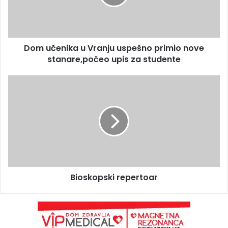
Dom učenika u Vranju uspešno primio nove
stanare,počeo upis za studente
Bioskopski repertoar