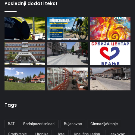
Poslednji dodati tekst
Tags
BAT
Borinipozorisnidani
Bujanovac
GimnazijaVranje
GradVranje
Hronika
Jotel
KnaufInsulation
Leskovac