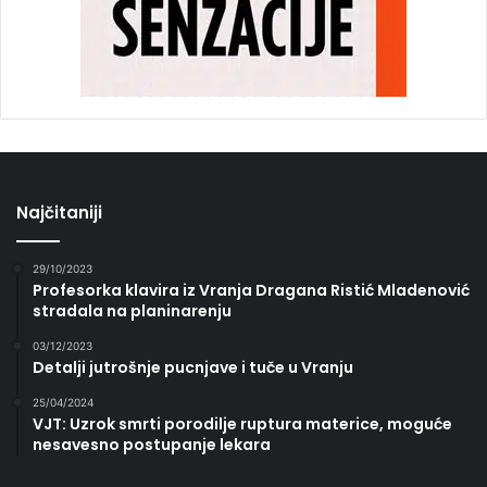
Najčitaniji
29/10/2023
Profesorka klavira iz Vranja Dragana Ristić Mladenović
stradala na planinarenju
03/12/2023
Detalji jutrošnje pucnjave i tuče u Vranju
25/04/2024
VJT: Uzrok smrti porodilje ruptura materice, moguće
nesavesno postupanje lekara