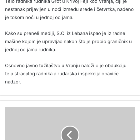
Telo radnika rudnika Grot u Krivoj Feji kod Vranja, čiji je
nestanak prijavljen u noći između srede i četvrtka, nađeno
je tokom noći u jednoj od jama.
Kako su preneli mediji, S.C. iz Lebana ispao je iz radne
mašine kojom je upravljao nakon što je probio graničnik u
jednoj od jama rudnika.
Osnovno javno tužilaštvo u Vranju naložilo je obdukciju
tela stradalog radnika a rudarska inspekcija obaviće
nadzor.