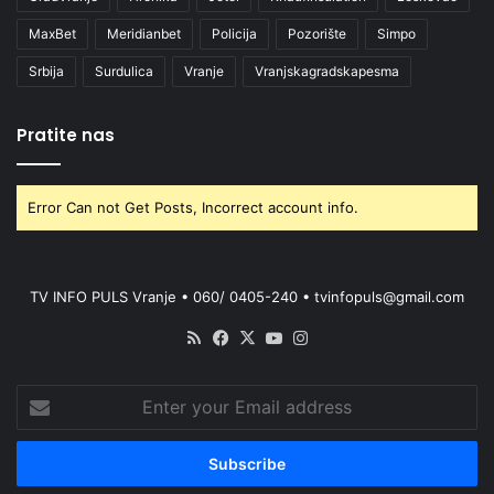
MaxBet
Meridianbet
Policija
Pozorište
Simpo
Srbija
Surdulica
Vranje
Vranjskagradskapesma
Pratite nas
Error Can not Get Posts, Incorrect account info.
TV INFO PULS Vranje • 060/ 0405-240 • tvinfopuls@gmail.com
RSS
Facebook
X
YouTube
Instagram
Enter
your
Email
address