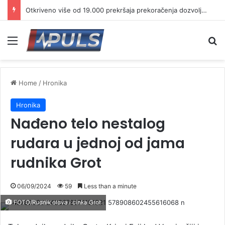
Otkriveno više od 19.000 prekršaja prekoračenja dozvoljene brzine
Menu
Se
Home
/
Hronika
Hronika
Nađeno telo nestalog
rudara u jednoj od jama
rudnika Grot
06/09/2024
59
Less than a minute
FOTO/Rudnik olova i cinka Grot