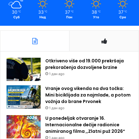
30
33
37
38
37
℃
℃
℃
℃
℃
Суб
Нед
Пон
Уто
Сре
Otkriveno više od 19.000 prekršaja
prekoračenja dozvoljene brzine
1 дан ago
Vranje ovog vikenda na dva točka:
Mini biciklijada za najmlađe, a potom
vožnja do brane Prvonek
1 дан ago
U ponedeljak otvaranje 16.
Internacionalne dečije radionice
animiranog filma ,,Zlatni puž 2026“
1 дан ago