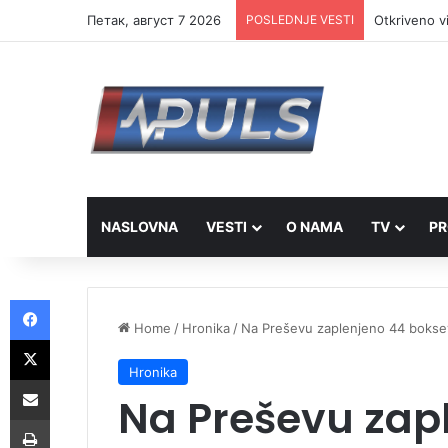
Петак, август 7 2026
POSLEDNJE VESTI
Otkriveno v
NASLOVNA
VESTI
O NAMA
TV
PR
Facebook
Home
/
Hronika
/
Na Preševu zaplenjeno 44 boksev
X
Hronika
Share via Email
Na Preševu zap
Print