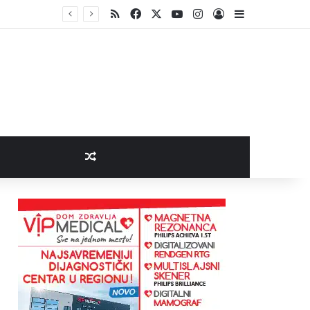
RSS
Facebook
X
YouTube
Instagram
Log In
Sidebar
Random Article