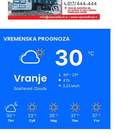
VREMENSKA PROGNOZA
30
℃
Vranje
30º - 23º
41%
2.23 km/h
Scattered Clouds
30
33
35
37
37
℃
℃
℃
℃
℃
Пет
Суб
Нед
Пон
Уто