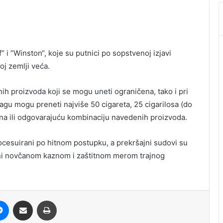
“ i “Winston“, koje su putnici po sopstvenoj izjavi
oj zemlji veća.
nih proizvoda koji se mogu uneti ograničena, tako i pri
jagu mogu preneti najviše 50 cigareta, 25 cigarilosa (do
na ili odgovarajuću kombinaciju navedenih proizvoda.
ocesuirani po hitnom postupku, a prekršajni sudovi su
ni novčanom kaznom i zaštitnom merom trajnog
it
Messenger
Share via Email
Print