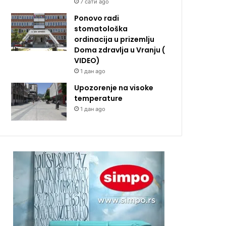
7 сати ago
Ponovo radi
stomatološka
ordinacija u prizemlju
Doma zdravlja u Vranju (
VIDEO)
1 дан ago
Upozorenje na visoke
temperature
1 дан ago