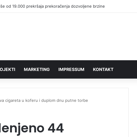
iše od 19.000 prekršaja prekoračenja dozvoljene brzine
OJEKTI
MARKETING
IMPRESSUM
KONTAKT
a cigareta u koferu i duplom dnu putne torbe
lenjeno 44