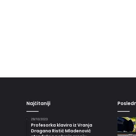
Najčitaniji
Posledn
29/10/2023
Profesorka klavira iz Vranja
Dragana Ristić Mladenović