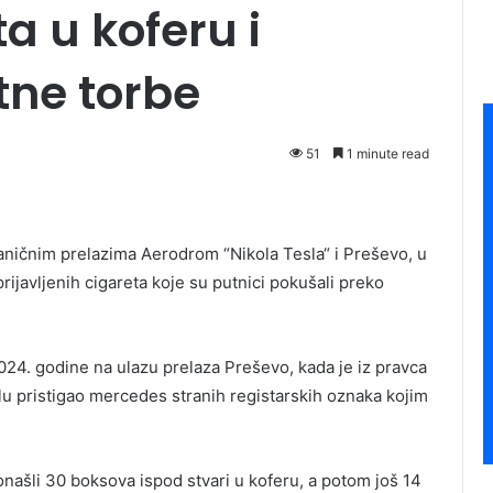
a u koferu i
ne torbe
51
1 minute read
raničnim prelazima Aerodrom “Nikola Tesla“ i Preševo, u
rijavljenih cigareta koje su putnici pokušali preko
2024. godine na ulazu prelaza Preševo, kada je iz pravca
u pristigao mercedes stranih registarskih oznaka kojim
našli 30 boksova ispod stvari u koferu, a potom još 14