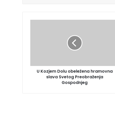
U Kozjem Dolu obeležena hramovna
slava Svetog Preobraženja
Gospodnjeg