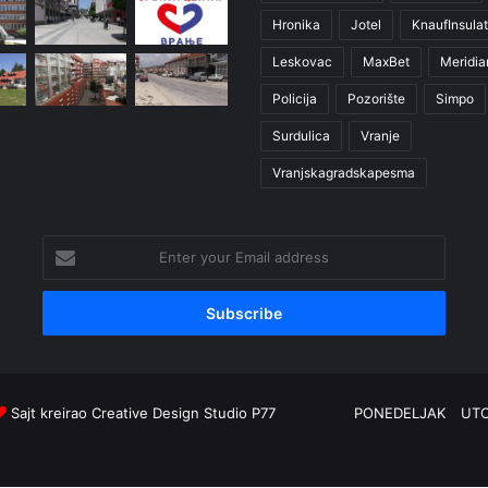
Hronika
Jotel
KnaufInsulat
Leskovac
MaxBet
Meridia
Policija
Pozorište
Simpo
Surdulica
Vranje
Vranjskagradskapesma
Enter
your
Email
address
Sajt kreirao
Creative Design Studio P77
PONEDELJAK
UT