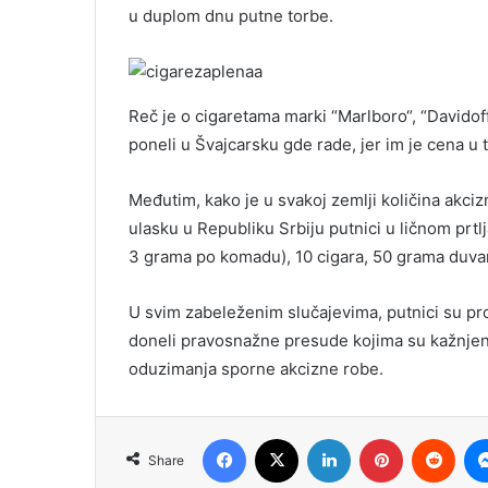
u duplom dnu putne torbe.
Reč je o cigaretama marki “Marlboro“, “Davidoff
poneli u Švajcarsku gde rade, jer im je cena u t
Međutim, kako je u svakoj zemlji količina akciz
ulasku u Republiku Srbiju putnici u ličnom prtl
3 grama po komadu), 10 cigara, 50 grama duva
U svim zabeleženim slučajevima, putnici su pr
doneli pravosnažne presude kojima su kažnje
oduzimanja sporne akcizne robe.
Facebook
X
LinkedIn
Pinterest
Redd
Share