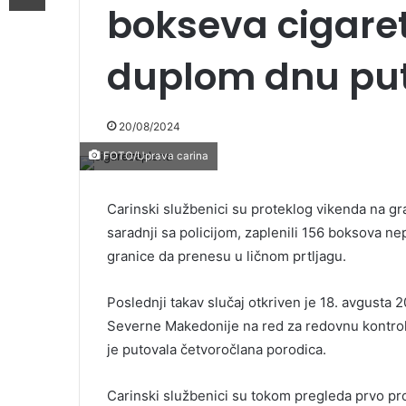
bokseva cigaret
duplom dnu put
20/08/2024
FOTO/Uprava carina
Carinski službenici su proteklog vikenda na g
saradnji sa policijom, zaplenili 156 boksova nep
granice da prenesu u ličnom prtljagu.
Poslednji takav slučaj otkriven je 18. avgusta 
Severne Makedonije na red za redovnu kontrol
je putovala četvoročlana porodica.
Carinski službenici su tokom pregleda prvo pro