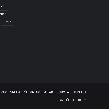
ion
nbet
Srbija
ORAK
SREDA
ČETVRTAK
PETAK
SUBOTA
NEDELJA
RSS
Facebook
X
YouTube
Instagram