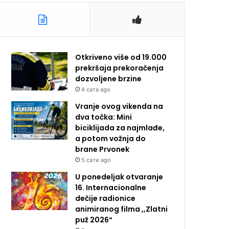
Otkriveno više od 19.000
prekršaja prekoračenja
dozvoljene brzine
4 сата ago
Vranje ovog vikenda na
dva točka: Mini
biciklijada za najmlađe,
a potom vožnja do
brane Prvonek
5 сати ago
U ponedeljak otvaranje
16. Internacionalne
dečije radionice
animiranog filma ,,Zlatni
puž 2026“