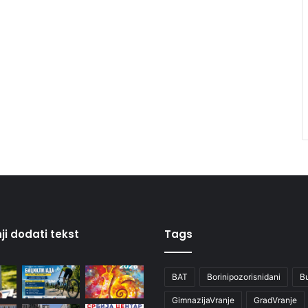
ji dodati tekst
Tags
BAT
Borinipozorisnidani
B
GimnazijaVranje
GradVranje