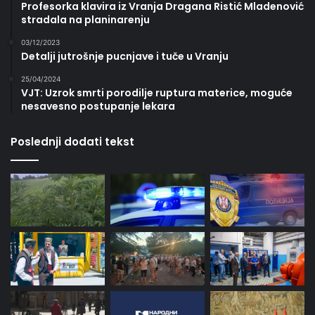
Profesorka klavira iz Vranja Dragana Ristić Mladenović
stradala na planinarenju
03/12/2023
Detalji jutrošnje pucnjave i tuče u Vranju
25/04/2024
VJT: Uzrok smrti porodilje ruptura materice, moguće
nesavesno postupanje lekara
Poslednji dodati tekst