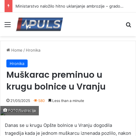
Ministarstvo naložilo hitno uklanjanje ambrozije – gradovi i opštine u obavezi da reaguju
Menu
Se
Home
/
Hronika
Hronika
Muškarac preminuo u
krugu bolnice u Vranju
21/05/2025
580
Less than a minute
FOTO/Ilustracija
Danas se u krugu Opšte bolnice u Vranju dogodila
tragedija kada je jednom muškarcu iznenada pozlilo, nakon