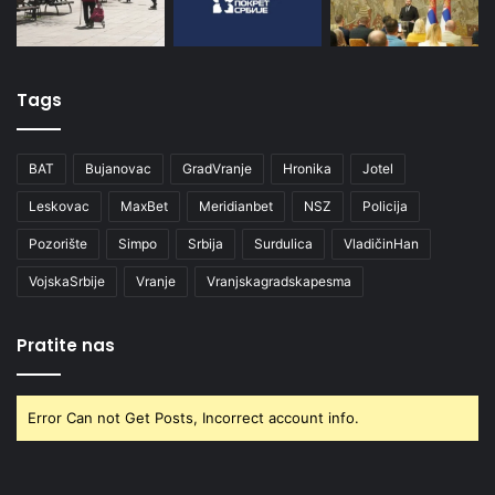
Tags
BAT
Bujanovac
GradVranje
Hronika
Jotel
Leskovac
MaxBet
Meridianbet
NSZ
Policija
Pozorište
Simpo
Srbija
Surdulica
VladičinHan
VojskaSrbije
Vranje
Vranjskagradskapesma
Pratite nas
Error Can not Get Posts, Incorrect account info.