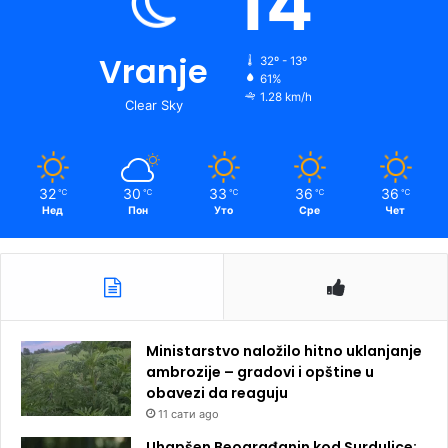
14
Vranje
32º - 13º
61%
1.28 km/h
Clear Sky
32
30
33
36
36
℃
℃
℃
℃
℃
Нед
Пон
Уто
Сре
Чет
Ministarstvo naložilo hitno uklanjanje
ambrozije – gradovi i opštine u
obavezi da reaguju
11 сати ago
Uhapšen Beograđanin kod Surdulice: