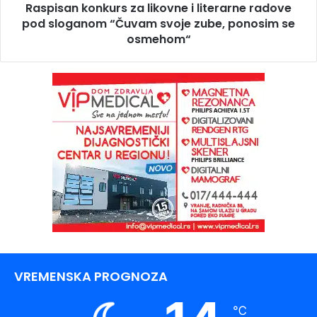
Raspisan konkurs za likovne i literarne radove
pod sloganom “Čuvam svoje zube, ponosim se
osmehom“
VREMENSKA PROGNOZA
℃