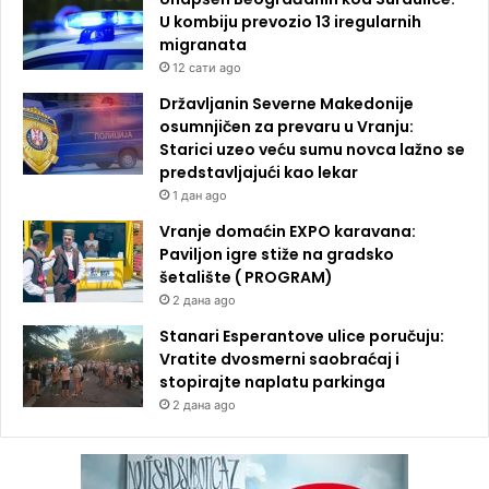
U kombiju prevozio 13 iregularnih
migranata
12 сати ago
Državljanin Severne Makedonije
osumnjičen za prevaru u Vranju:
Starici uzeo veću sumu novca lažno se
predstavljajući kao lekar
1 дан ago
Vranje domaćin EXPO karavana:
Paviljon igre stiže na gradsko
šetalište ( PROGRAM)
2 дана ago
Stanari Esperantove ulice poručuju:
Vratite dvosmerni saobraćaj i
stopirajte naplatu parkinga
2 дана ago