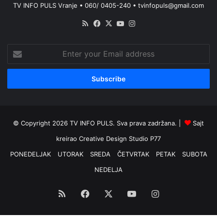
TV INFO PULS Vranje • 060/ 0405-240 • tvinfopuls@gmail.com
RSS
Facebook
X
YouTube
Instagram
Enter
your
Email
address
© Copyright 2026 TV INFO PULS. Sva prava zadržana. |
Sajt
kreirao
Creative Design Studio P77
PONEDELJAK
UTORAK
SREDA
ČETVRTAK
PETAK
SUBOTA
NEDELJA
RSS
Facebook
X
YouTube
Instagram