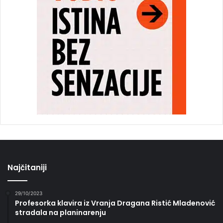
Najčitaniji
29/10/2023
Profesorka klavira iz Vranja Dragana Ristić Mladenović
stradala na planinarenju