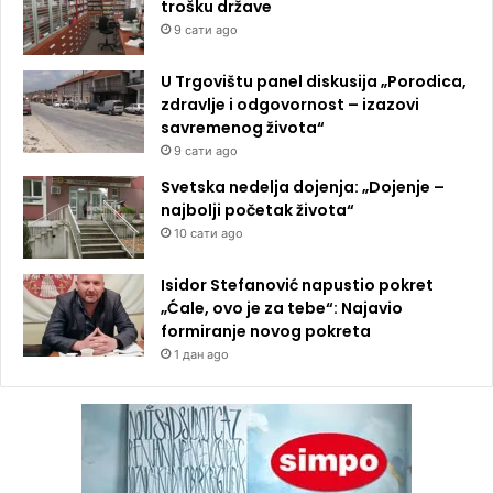
trošku države
9 сати ago
U Trgovištu panel diskusija „Porodica,
zdravlje i odgovornost – izazovi
savremenog života“
9 сати ago
Svetska nedelja dojenja: „Dojenje –
najbolji početak života“
10 сати ago
Isidor Stefanović napustio pokret
„Ćale, ovo je za tebe“: Najavio
formiranje novog pokreta
1 дан ago