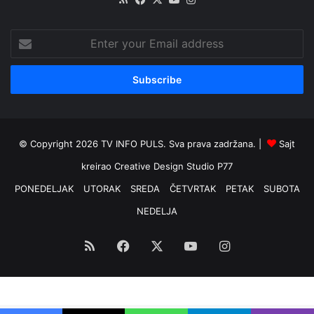
Enter
your
Email
address
© Copyright 2026 TV INFO PULS. Sva prava zadržana. |
Sajt
kreirao
Creative Design Studio P77
PONEDELJAK
UTORAK
SREDA
ČETVRTAK
PETAK
SUBOTA
NEDELJA
RSS
Facebook
X
YouTube
Instagram