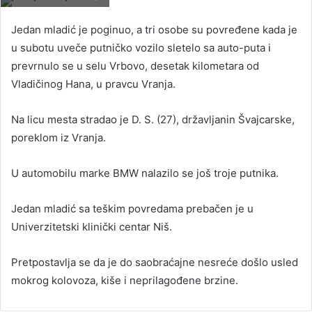
Jedan mladić je poginuo, a tri osobe su povređene kada je
u subotu uveče putničko vozilo sletelo sa auto-puta i
prevrnulo se u selu Vrbovo, desetak kilometara od
Vladičinog Hana, u pravcu Vranja.
Na licu mesta stradao je D. S. (27), državljanin Švajcarske,
poreklom iz Vranja.
U automobilu marke BMW nalazilo se još troje putnika.
Jedan mladić sa teškim povredama prebačen je u
Univerzitetski klinički centar Niš.
Pretpostavlja se da je do saobraćajne nesreće došlo usled
mokrog kolovoza, kiše i neprilagođene brzine.