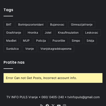
Tags
BAT
Borinipozorisnidani
Bujanovac
GimnazijaVranje
GradVranje
Hronika
Jotel
KnaufInsulation
Leskovac
MaxBet
MUP
Policija
Pozorište
Simpo
Srbija
Surdulica
Vranje
Vranjskagradskapesma
Pratite nas
Error Can not Get Posts, Incorrect account info.
TV INFO PULS Vranje • 060/ 0405-240 • tvinfopuls@gmail.com
RSS
Facebook
X
YouTube
Instagram