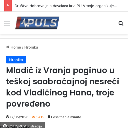
Društvo dobrovoljnih davalaca krvi PU Vranje organizuje akciju na Besnoj kobili
Menu
Se
Home
/
Hronika
Hronika
Mladić iz Vranja poginuo u
teškoj saobraćajnoj nesreći
kod Vladičinog Hana, troje
povređeno
17/05/2026
1.419
Less than a minute
FOTO/MUP Ilustracija