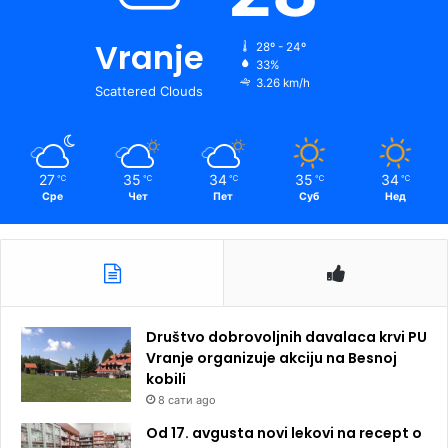
Vranje
28º - 24º
33%
3.26 km/h
Scattered Clouds
27
35
34
35
34
℃
℃
℃
℃
℃
Сре
Чет
Пет
Суб
Нед
Društvo dobrovoljnih davalaca krvi PU
Vranje organizuje akciju na Besnoj
kobili
8 сати ago
Od 17. avgusta novi lekovi na recept o