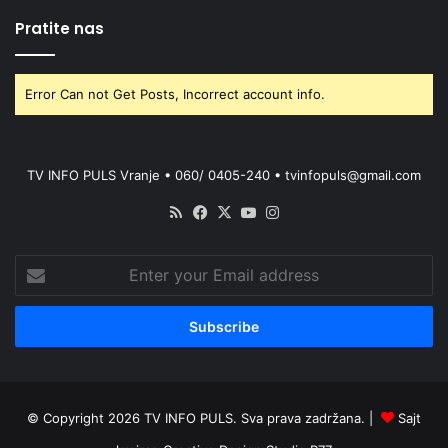
Pratite nas
Error Can not Get Posts, Incorrect account info.
TV INFO PULS Vranje • 060/ 0405-240 • tvinfopuls@gmail.com
RSS
Facebook
X
YouTube
Instagram
Enter
your
Email
address
© Copyright 2026 TV INFO PULS. Sva prava zadržana. |
Sajt