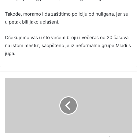
Takođe, moramo i da zaštitimo policiju od huligana, jer su
u petak bili jako uplašeni.
Očekujemo vas u što većem broju i večeras od 20 časova,
na istom mestu“, saopšteno je iz neformalne grupe Mladi s
juga.