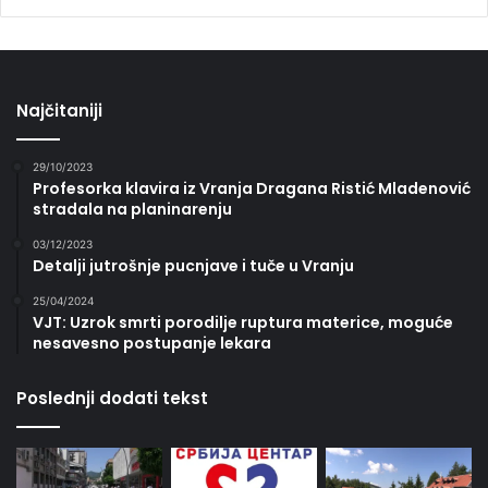
Najčitaniji
29/10/2023
Profesorka klavira iz Vranja Dragana Ristić Mladenović
stradala na planinarenju
03/12/2023
Detalji jutrošnje pucnjave i tuče u Vranju
25/04/2024
VJT: Uzrok smrti porodilje ruptura materice, moguće
nesavesno postupanje lekara
Poslednji dodati tekst