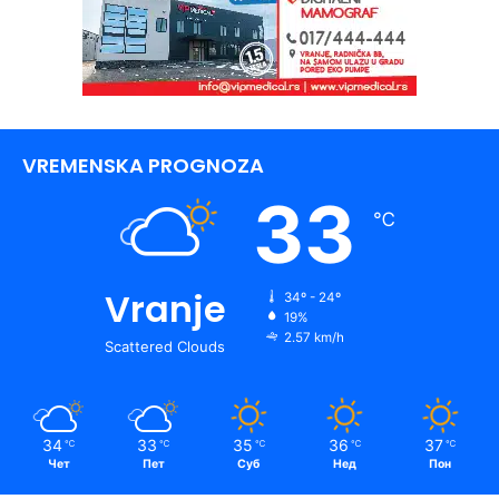
VREMENSKA PROGNOZA
33
℃
Vranje
34º - 24º
19%
2.57 km/h
Scattered Clouds
34
33
35
36
37
℃
℃
℃
℃
℃
Чет
Пет
Суб
Нед
Пон