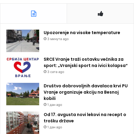
Upozorenje na visoke temperature
3 минута ago
SRCE Vranje traži ostavku većnika za
sport: „Vranjski sport na ivici kolapsa“
3 сата ago
Društvo dobrovoljnih davalaca krvi PU
Vranje organizuje akciju na Besnoj
kobili
1 дан ago
Od 17. avgusta novi lekovi na recept o
trošku države
1 дан ago