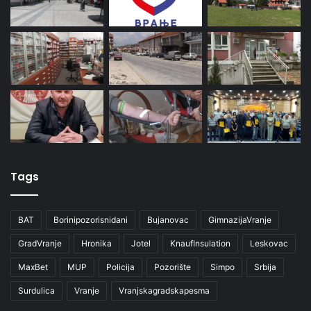
Tags
BAT
Borinipozorisnidani
Bujanovac
GimnazijaVranje
GradVranje
Hronika
Jotel
KnaufInsulation
Leskovac
MaxBet
MUP
Policija
Pozorište
Simpo
Srbija
Surdulica
Vranje
Vranjskagradskapesma