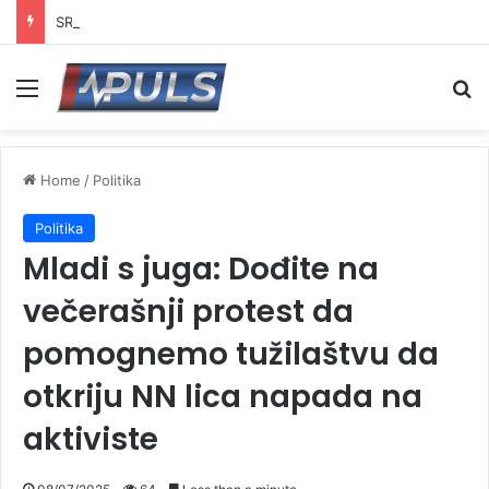
SRCE Vranje traži ostavku većnika za sport: „Vranjski sport na ivici kolapsa“
Menu
Se
Home
/
Politika
Politika
Mladi s juga: Dođite na
večerašnji protest da
pomognemo tužilaštvu da
otkriju NN lica napada na
aktiviste