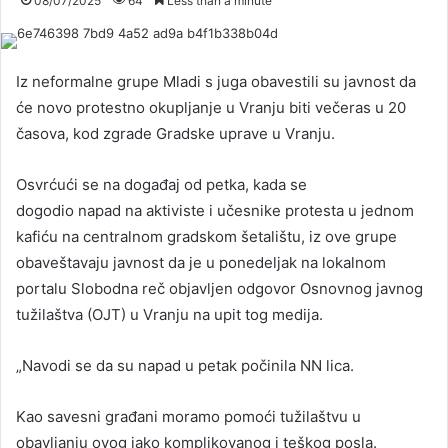
08/07/2025
64
Less than a minute
Iz neformalne grupe Mladi s juga obavestili su javnost da
će novo protestno okupljanje u Vranju biti večeras u 20
časova, kod zgrade Gradske uprave u Vranju.
Osvrćući se na događaj od petka, kada se
dogodio napad na aktiviste i učesnike protesta u jednom
kafiću na centralnom gradskom šetalištu, iz ove grupe
obaveštavaju javnost da je u ponedeljak na lokalnom
portalu Slobodna reč objavljen odgovor Osnovnog javnog
tužilaštva (OJT) u Vranju na upit tog medija.
„Navodi se da su napad u petak počinila NN lica.
Kao savesni građani moramo pomoći tužilaštvu u
obavljanju ovog jako komplikovanog i teškog posla.