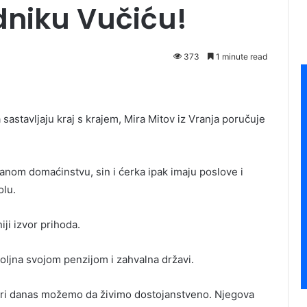
dniku Vučiću!
373
1 minute read
astavljaju kraj s krajem, Mira Mitov iz Vranja poručuje
lanom domaćinstvu, sin i ćerka ipak imaju poslove i
olu.
iji izvor prihoda.
dovoljna svojom penzijom i zahvalna državi.
eri danas možemo da živimo dostojanstveno. Njegova