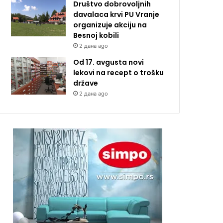
Društvo dobrovoljnih
davalaca krvi PU Vranje
organizuje akciju na
Besnoj kobili
2 дана ago
Od 17. avgusta novi
lekovi na recept o trošku
države
2 дана ago