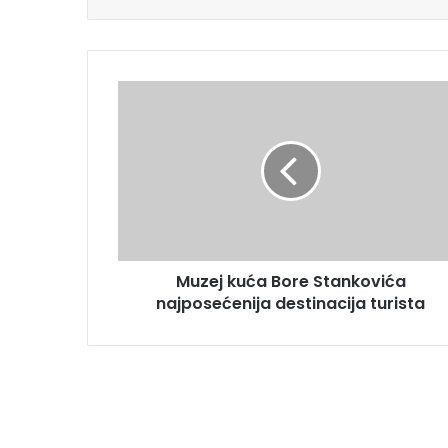
Muzej kuća Bore Stankovića
najposećenija destinacija turista