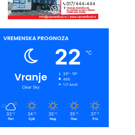
VREMENSKA PROGNOZA
22
℃
Vranje
33º - 19º
46%
1.17 km/h
Clear Sky
33
34
35
35
37
℃
℃
℃
℃
℃
Пет
Суб
Нед
Пон
Уто