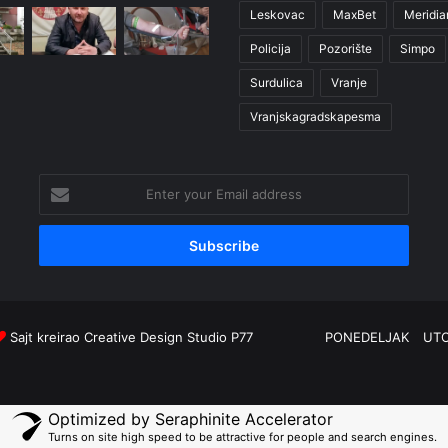
Leskovac
MaxBet
Meridia
Policija
Pozorište
Simpo
Surdulica
Vranje
Vranjskagradskapesma
Enter
your
Email
address
Sajt kreirao
Creative Design Studio P77
PONEDELJAK
UT
Optimized by Seraphinite Accelerator
Turns on site high speed to be attractive for people and search engines.