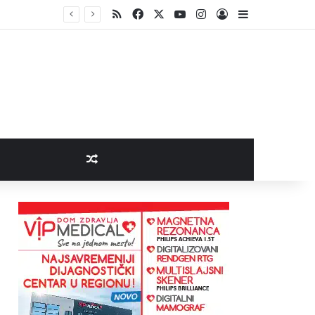
RSS
Facebook
X
YouTube
Instagram
Log In
Sidebar
Random Article