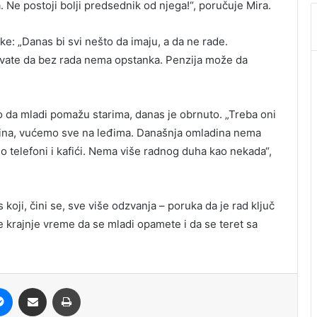
. Ne postoji bolji predsednik od njega!“, poručuje Mira.
e: „Danas bi svi nešto da imaju, a da ne rade.
hvate da bez rada nema opstanka. Penzija može da
 da mladi pomažu starima, danas je obrnuto. „Treba oni
dina, vućemo sve na leđima. Današnja omladina nema
 telefoni i kafići. Nema više radnog duha kao nekada“,
 koji, čini se, sve više odzvanja – poruka da je rad ključ
 krajnje vreme da se mladi opamete i da se teret sa
it
Messenger
Share via Email
Print