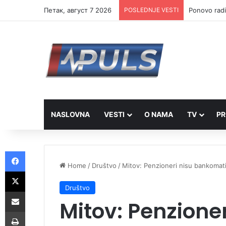
Петак, август 7 2026
POSLEDNJE VESTI
Ponovo radi
NASLOVNA
VESTI
O NAMA
TV
PR
Facebook
Home
/
Društvo
/
Mitov: Penzioneri nisu bankomati
X
Društvo
Share via Email
Mitov: Penzione
Print