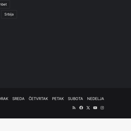
nbet
Srbija
ORAK
SREDA
ČETVRTAK
PETAK
SUBOTA
NEDELJA
RSS
Facebook
X
YouTube
Instagram