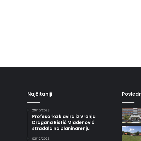
Najčitaniji
Posledn
29/10/2023
Profesorka klavira iz Vranja
Dragana Ristić Mladenović
stradala na planinarenju
03/12/2023