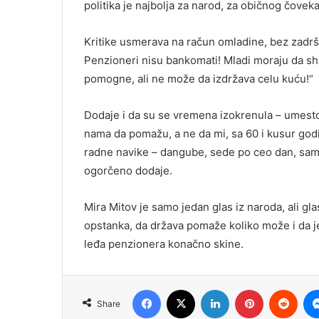
politika je najbolja za narod, za običnog čoveka
Kritike usmerava na račun omladine, bez zadršk
Penzioneri nisu bankomati! Mladi moraju da s
pomogne, ali ne može da izdržava celu kuću!“
Dodaje i da su se vremena izokrenula – umesto
nama da pomažu, a ne da mi, sa 60 i kusur go
radne navike – dangube, sede po ceo dan, samo
ogorčeno dodaje.
Mira Mitov je samo jedan glas iz naroda, ali glas
opstanka, da država pomaže koliko može i da je
leđa penzionera konačno skine.
Facebook
X
LinkedIn
Pinterest
Redd
Share