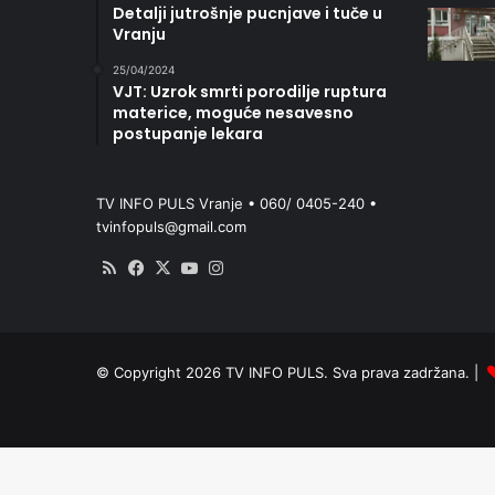
Detalji jutrošnje pucnjave i tuče u
Vranju
25/04/2024
VJT: Uzrok smrti porodilje ruptura
materice, moguće nesavesno
postupanje lekara
TV INFO PULS Vranje • 060/ 0405-240 •
tvinfopuls@gmail.com
RSS
Facebook
X
YouTube
Instagram
© Copyright 2026 TV INFO PULS. Sva prava zadržana. |