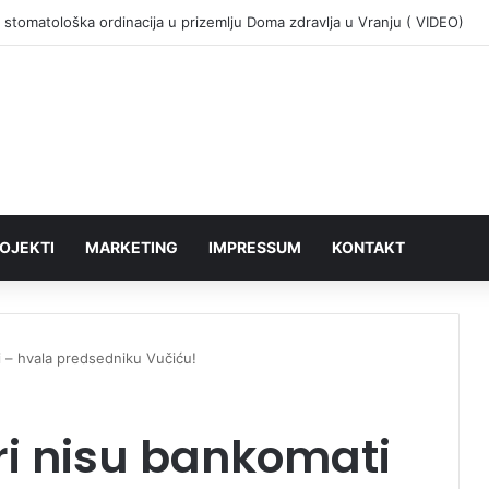
 stomatološka ordinacija u prizemlju Doma zdravlja u Vranju ( VIDEO)
OJEKTI
MARKETING
IMPRESSUM
KONTAKT
 – hvala predsedniku Vučiću!
ri nisu bankomati