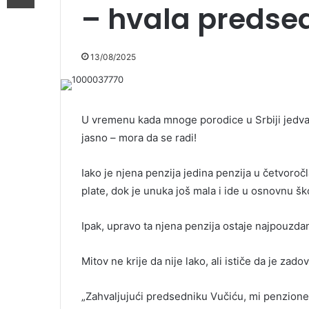
– hvala predse
13/08/2025
U vremenu kada mnoge porodice u Srbiji jedva s
jasno – mora da se radi!
Iako je njena penzija jedina penzija u četvoroč
plate, dok je unuka još mala i ide u osnovnu šk
Ipak, upravo ta njena penzija ostaje najpouzdan
Mitov ne krije da nije lako, ali ističe da je za
„Zahvaljujući predsedniku Vučiću, mi penzion