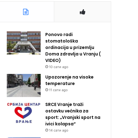
Ponovo radi
stomatološka
ordinacija u prizemlju
Doma zdravlja u Vranju (
VIDEO)
10 сати ago
Upozorenje na visoke
temperature
11 сати ago
SRCE Vranje traži
ostavku većnika za
sport: „Vranjski sport na
ivici kolapsa“
14 сати ago