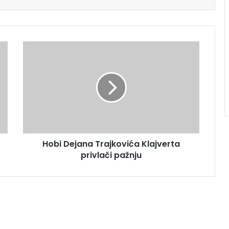
Hobi Dejana Trajkovića Klajverta
privlači pažnju