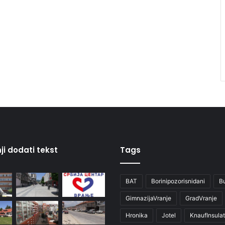
ji dodati tekst
Tags
BAT
Borinipozorisnidani
B
GimnazijaVranje
GradVranje
Hronika
Jotel
KnaufInsulat