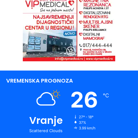
VREMENSKA PROGNOZA
26
℃
Vranje
27º - 18º
37%
3.99 km/h
Scattered Clouds