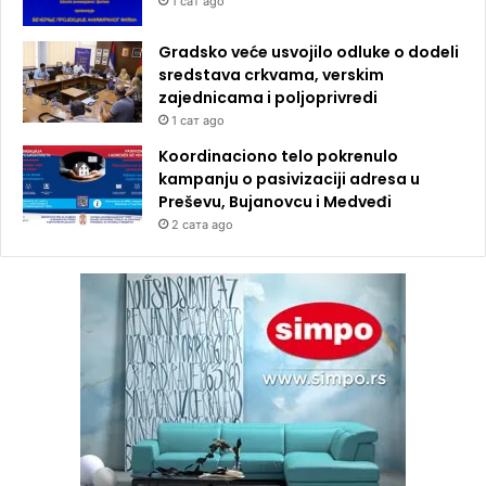
1 сат ago
Gradsko veće usvojilo odluke o dodeli
sredstava crkvama, verskim
zajednicama i poljoprivredi
1 сат ago
Koordinaciono telo pokrenulo
kampanju o pasivizaciji adresa u
Preševu, Bujanovcu i Medveđi
2 сата ago