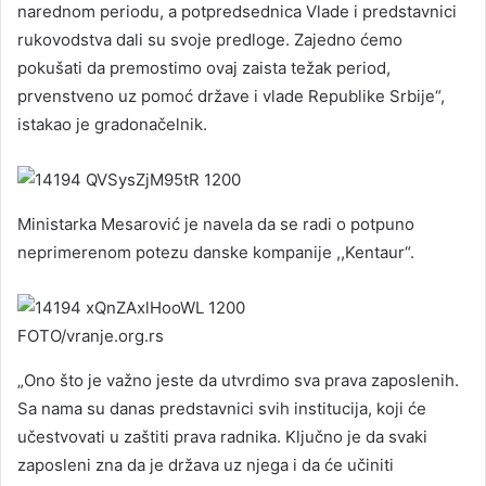
narednom periodu, a potpredsednica Vlade i predstavnici
rukovodstva dali su svoje predloge. Zajedno ćemo
pokušati da premostimo ovaj zaista težak period,
prvenstveno uz pomoć države i vlade Republike Srbije“,
istakao je gradonačelnik.
Ministarka Mesarović je navela da se radi o potpuno
neprimerenom potezu danske kompanije ,,Kentaur“.
FOTO/vranje.org.rs
„Ono što je važno jeste da utvrdimo sva prava zaposlenih.
Sa nama su danas predstavnici svih institucija, koji će
učestvovati u zaštiti prava radnika. Ključno je da svaki
zaposleni zna da je država uz njega i da će učiniti