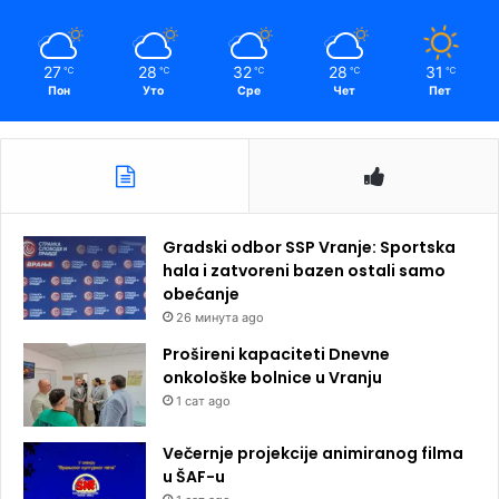
27
28
32
28
31
℃
℃
℃
℃
℃
Пон
Уто
Сре
Чет
Пет
Gradski odbor SSP Vranje: Sportska
hala i zatvoreni bazen ostali samo
obećanje
26 минута ago
Prošireni kapaciteti Dnevne
onkološke bolnice u Vranju
1 сат ago
Večernje projekcije animiranog filma
u ŠAF-u