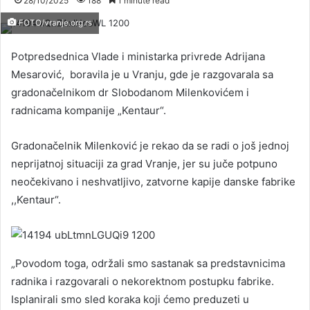
28/10/2025
188
1 minute read
FOTO/vranje.org.rs
Potpredsednica Vlade i ministarka privrede Adrijana
Mesarović, boravila je u Vranju, gde je razgovarala sa
gradonačelnikom dr Slobodanom Milenkovićem i
radnicama kompanije „Kentaur“.
Gradonačelnik Milenković je rekao da se radi o još jednoj
neprijatnoj situaciji za grad Vranje, jer su juče potpuno
neočekivano i neshvatljivo, zatvorne kapije danske fabrike
,,Kentaur“.
„Povodom toga, održali smo sastanak sa predstavnicima
radnika i razgovarali o nekorektnom postupku fabrike.
Isplanirali smo sled koraka koji ćemo preduzeti u