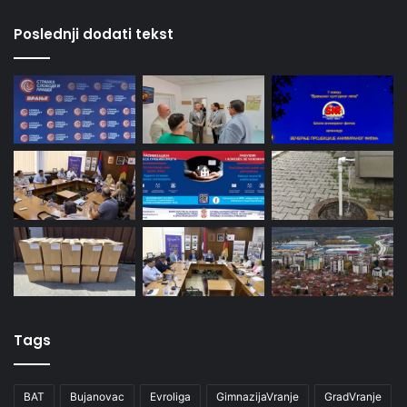
Poslednji dodati tekst
Tags
BAT
Bujanovac
Evroliga
GimnazijaVranje
GradVranje