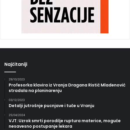
Najčitaniji
29/10/2023
Profesorka klavira iz Vranja Dragana Ristić Mladenović
stradala na planinarenju
03/12/2023
Detalji jutrošnje pucnjave i tuče u Vranju
25/04/2024
VJT: Uzrok smrti porodilje ruptura materice, moguće
nesavesno postupanje lekara