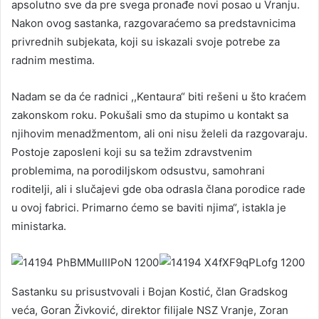
apsolutno sve da pre svega pronađe novi posao u Vranju.
Nakon ovog sastanka, razgovaraćemo sa predstavnicima
privrednih subjekata, koji su iskazali svoje potrebe za
radnim mestima.
Nadam se da će radnici ,,Kentaura“ biti rešeni u što kraćem
zakonskom roku. Pokušali smo da stupimo u kontakt sa
njihovim menadžmentom, ali oni nisu želeli da razgovaraju.
Postoje zaposleni koji su sa težim zdravstvenim
problemima, na porodiljskom odsustvu, samohrani
roditelji, ali i slučajevi gde oba odrasla člana porodice rade
u ovoj fabrici. Primarno ćemo se baviti njima“, istakla je
ministarka.
Sastanku su prisustvovali i Bojan Kostić, član Gradskog
veća, Goran Živković, direktor filijale NSZ Vranje, Zoran