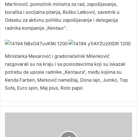
Martinović. pomoćnik ministra za rad, zapošljavanje,
boračka i socijalna pitanja, Boško Latković, savetnik u
Odseku za aktivnu politiku zapošljavanje i delegacija
radnika kompanije „Kentaur“.
Ministarka Mesarović i gradonačelnik Milenković
razgovarali su na kraju i sa poslodavcima koji su iskazali
potrebu da uposle radnike „Kentaura“, među kojima su
Kenda Farben, Marković nameštaj, Dona lajn, Jumko, Top
Sofa, Euro spin, Maj plus, Roto papir.