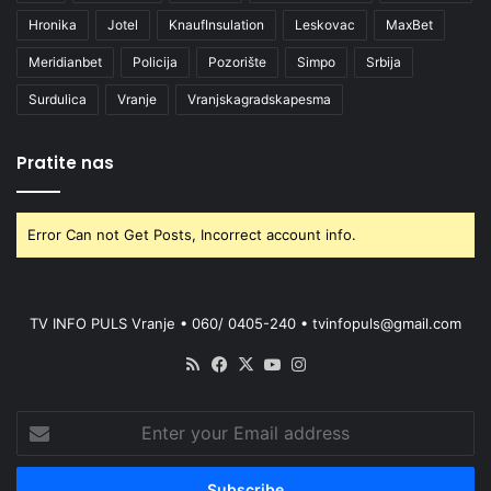
Hronika
Jotel
KnaufInsulation
Leskovac
MaxBet
Meridianbet
Policija
Pozorište
Simpo
Srbija
Surdulica
Vranje
Vranjskagradskapesma
Pratite nas
Error Can not Get Posts, Incorrect account info.
TV INFO PULS Vranje • 060/ 0405-240 • tvinfopuls@gmail.com
RSS
Facebook
X
YouTube
Instagram
Enter
your
Email
address