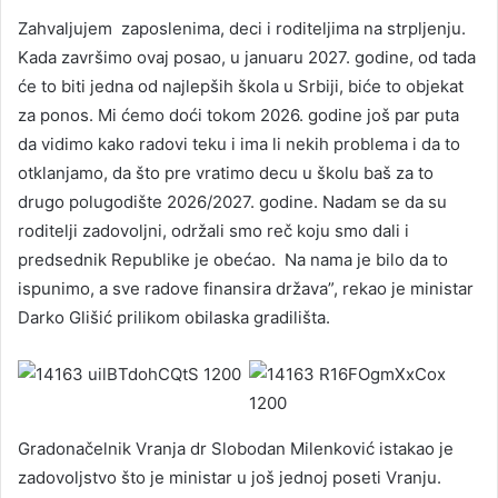
Zahvaljujem zaposlenima, deci i roditeljima na strpljenju.
Kada završimo ovaj posao, u januaru 2027. godine, od tada
će to biti jedna od najlepših škola u Srbiji, biće to objekat
za ponos. Mi ćemo doći tokom 2026. godine još par puta
da vidimo kako radovi teku i ima li nekih problema i da to
otklanjamo, da što pre vratimo decu u školu baš za to
drugo polugodište 2026/2027. godine. Nadam se da su
roditelji zadovoljni, održali smo reč koju smo dali i
predsednik Republike je obećao. Na nama je bilo da to
ispunimo, a sve radove finansira država”, rekao je ministar
Darko Glišić prilikom obilaska gradilišta.
Gradonačelnik Vranja dr Slobodan Milenković istakao je
zadovoljstvo što je ministar u još jednoj poseti Vranju.