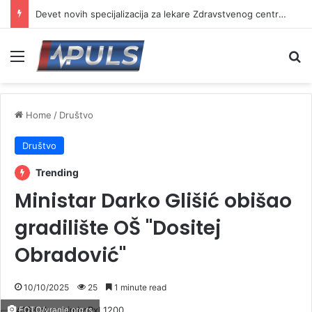
Devet novih specijalizacija za lekare Zdravstvenog centra Vranje
Menu
Se
Home
/
Društvo
Društvo
Trending
Ministar Darko Glišić obišao
gradilište OŠ "Dositej
Obradović"
10/10/2025
25
1 minute read
FOTO/vranje.org.rs