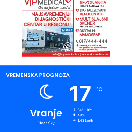
VREMENSKA PROGNOZA
17
℃
Vranje
34º - 16º
49%
1.43 km/h
Clear Sky