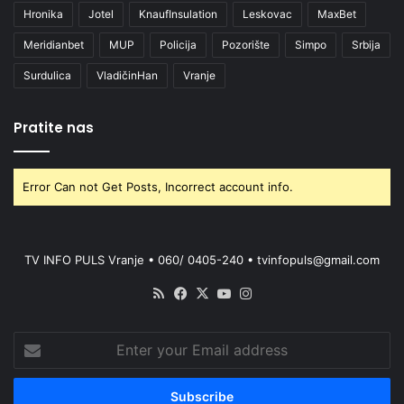
Hronika
Jotel
KnaufInsulation
Leskovac
MaxBet
Meridianbet
MUP
Policija
Pozorište
Simpo
Srbija
Surdulica
VladičinHan
Vranje
Pratite nas
Error Can not Get Posts, Incorrect account info.
TV INFO PULS Vranje • 060/ 0405-240 • tvinfopuls@gmail.com
RSS
Facebook
X
YouTube
Instagram
Enter
your
Email
address