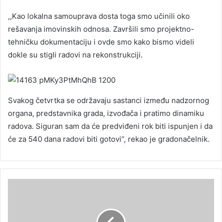
,,Kao lokalna samouprava dosta toga smo učinili oko
rešavanja imovinskih odnosa. Završili smo projektno-
tehničku dokumentaciju i ovde smo kako bismo videli
dokle su stigli radovi na rekonstrukciji.
Svakog četvrtka se održavaju sastanci između nadzornog
organa, predstavnika grada, izvođača i pratimo dinamiku
radova. Siguran sam da će predviđeni rok biti ispunjen i da
će za 540 dana radovi biti gotovi“, rekao je gradonačelnik.