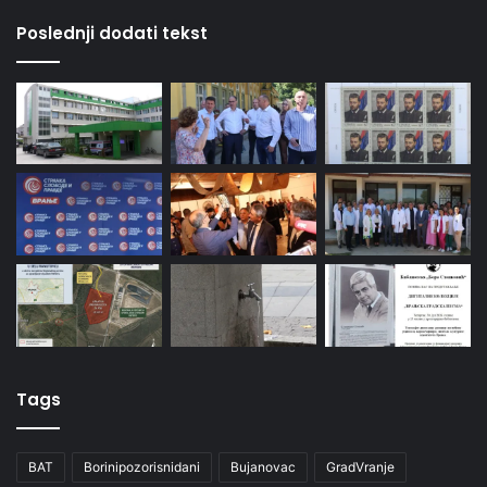
Poslednji dodati tekst
Tags
BAT
Borinipozorisnidani
Bujanovac
GradVranje