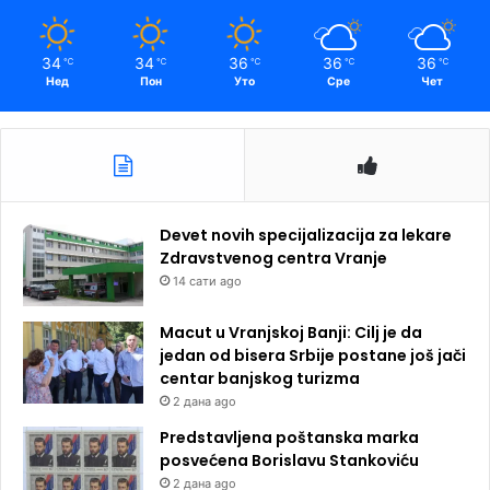
34
34
36
36
36
℃
℃
℃
℃
℃
Нед
Пон
Уто
Сре
Чет
Devet novih specijalizacija za lekare
Zdravstvenog centra Vranje
14 сати ago
Macut u Vranjskoj Banji: Cilj je da
jedan od bisera Srbije postane još jači
centar banjskog turizma
2 дана ago
Predstavljena poštanska marka
posvećena Borislavu Stankoviću
2 дана ago