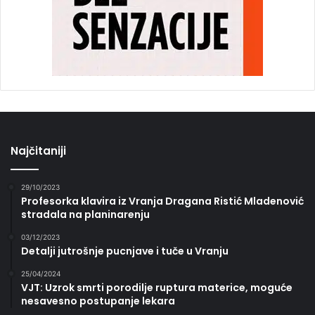
Najčitaniji
29/10/2023
Profesorka klavira iz Vranja Dragana Ristić Mladenović
stradala na planinarenju
03/12/2023
Detalji jutrošnje pucnjave i tuče u Vranju
25/04/2024
VJT: Uzrok smrti porodilje ruptura materice, moguće
nesavesno postupanje lekara