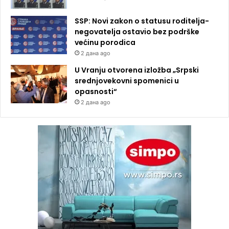
SSP: Novi zakon o statusu roditelja-
negovatelja ostavio bez podrške
većinu porodica
2 дана ago
U Vranju otvorena izložba „Srpski
srednjovekovni spomenici u
opasnosti“
2 дана ago