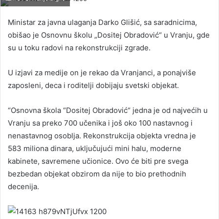
Ministar za javna ulaganja Darko Glišić, sa saradnicima,
obišao je Osnovnu školu „Dositej Obradović“ u Vranju, gde
su u toku radovi na rekonstrukciji zgrade.
U izjavi za medije on je rekao da Vranjanci, a ponajviše
zaposleni, deca i roditelji dobijaju svetski objekat.
“Osnovna škola “Dositej Obradović“ jedna je od najvećih u
Vranju sa preko 700 učenika i još oko 100 nastavnog i
nenastavnog osoblja. Rekonstrukcija objekta vredna je
583 miliona dinara, uključujući mini halu, moderne
kabinete, savremene učionice. Ovo će biti pre svega
bezbedan objekat obzirom da nije to bio prethodnih
decenija.