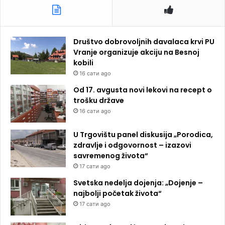
Društvo dobrovoljnih davalaca krvi PU
Vranje organizuje akciju na Besnoj
kobili
16 сати ago
Od 17. avgusta novi lekovi na recept o
trošku države
16 сати ago
U Trgovištu panel diskusija „Porodica,
zdravlje i odgovornost – izazovi
savremenog života“
17 сати ago
Svetska nedelja dojenja: „Dojenje –
najbolji početak života“
17 сати ago