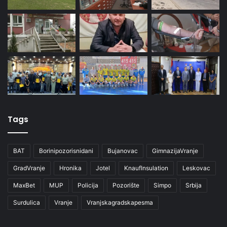
Tags
BAT
Borinipozorisnidani
Bujanovac
GimnazijaVranje
GradVranje
Hronika
Jotel
KnaufInsulation
Leskovac
MaxBet
MUP
Policija
Pozorište
Simpo
Srbija
Surdulica
Vranje
Vranjskagradskapesma