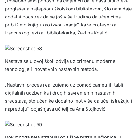
„Posebno smo ponosni na činjenicu da je naša biblioteka
proglašena najlepšom školskom bibliotekom, što nam daje
dodatni podstrek da se još više trudimo da učenicima
približimo knjigu kao izvor znanja“, kaže profesorka
francuskog jezika i bibliotekarka, Žaklina Kostić.
Nastava se u ovoj školi odvija uz primenu moderne
tehnologije i inovativnih nastavnih metoda.
„Nastavni proces realizujemo uz pomoć pametnih tabli,
digitalnih udžbenika i drugih savremenih nastavnih
sredstava, što učenike dodatno motiviše da uče, istražuju i
napreduju“, objašnjava učiteljica Ana Stojković.
Dok mnoga sela strahuju od tišine praznih učionica, u