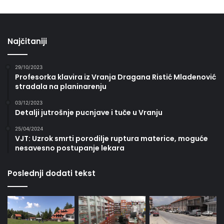
Najčitaniji
29/10/2023
Profesorka klavira iz Vranja Dragana Ristić Mladenović
stradala na planinarenju
03/12/2023
Detalji jutrošnje pucnjave i tuče u Vranju
25/04/2024
VJT: Uzrok smrti porodilje ruptura materice, moguće
nesavesno postupanje lekara
Poslednji dodati tekst