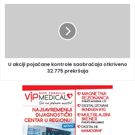
U akciji pojačane kontrole saobraćaja otkriveno
32.775 prekršaja