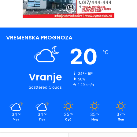
VREMENSKA PROGNOZA
20
℃
Vranje
34º - 19º
50%
1.29 km/h
Scattered Clouds
34
34
35
35
37
℃
℃
℃
℃
℃
Чет
Пет
Суб
Нед
Пон