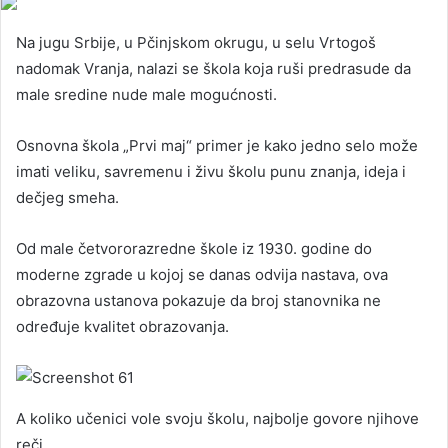
Na jugu Srbije, u Pčinjskom okrugu, u selu Vrtogoš
nadomak Vranja, nalazi se škola koja ruši predrasude da
male sredine nude male mogućnosti.
Osnovna škola „Prvi maj“ primer je kako jedno selo može
imati veliku, savremenu i živu školu punu znanja, ideja i
dečjeg smeha.
Od male četvororazredne škole iz 1930. godine do
moderne zgrade u kojoj se danas odvija nastava, ova
obrazovna ustanova pokazuje da broj stanovnika ne
određuje kvalitet obrazovanja.
A koliko učenici vole svoju školu, najbolje govore njihove
reči.