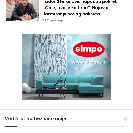
Isidor Stefanović napustio pokret
„Ćale, ovo je za tebe“: Najavio
formiranje novog pokreta
2 дана ago
Vodič Istina bez senzacije