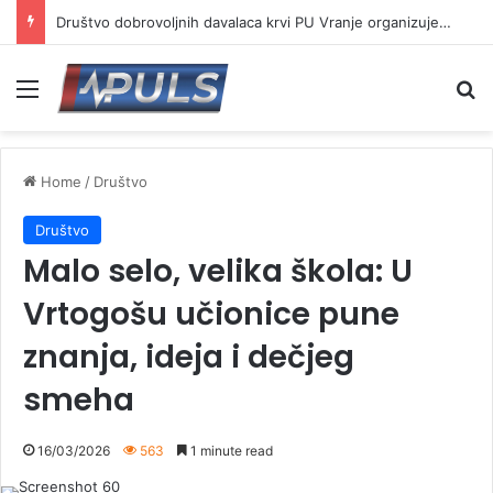
Društvo dobrovoljnih davalaca krvi PU Vranje organizuje akciju na Besnoj kobili
Menu
Se
Home
/
Društvo
Društvo
Malo selo, velika škola: U
Vrtogošu učionice pune
znanja, ideja i dečjeg
smeha
16/03/2026
563
1 minute read