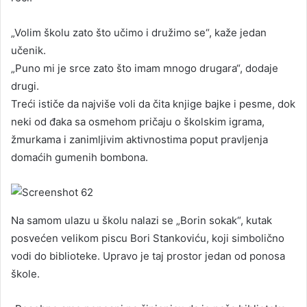
„Volim školu zato što učimo i družimo se“, kaže jedan
učenik.
„Puno mi je srce zato što imam mnogo drugara“, dodaje
drugi.
Treći ističe da najviše voli da čita knjige bajke i pesme, dok
neki od đaka sa osmehom pričaju o školskim igrama,
žmurkama i zanimljivim aktivnostima poput pravljenja
domaćih gumenih bombona.
Na samom ulazu u školu nalazi se „Borin sokak“, kutak
posvećen velikom piscu Bori Stankoviću, koji simbolično
vodi do biblioteke. Upravo je taj prostor jedan od ponosa
škole.