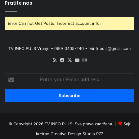
Pratite nas
Error Can not Get Posts, Incorrect account info.
TV INFO PULS Vranje • 060/ 0405-240 • tvinfopuls@gmail.com
RSS
Facebook
X
YouTube
Instagram
Enter
your
Email
address
© Copyright 2026 TV INFO PULS. Sva prava zadržana. |
Sajt
kreirao
Creative Design Studio P77