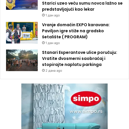
Starici uzeo veću sumu novca lažno se
predstavljajući kao lekar
1 дан ago
Vranje domaćin EXPO karavana:
Paviljon igre stiže na gradsko
šetalište ( PROGRAM)
1 дан ago
Stanari Esperantove ulice poručuju:
Vratite dvosmerni saobraćaj i
stopirajte naplatu parkinga
2 дана ago