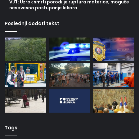
VJT: Uzrok smrti porodilje ruptura materice, moguće
nesavesno postupanje lekara
Poslednji dodati tekst
Tags