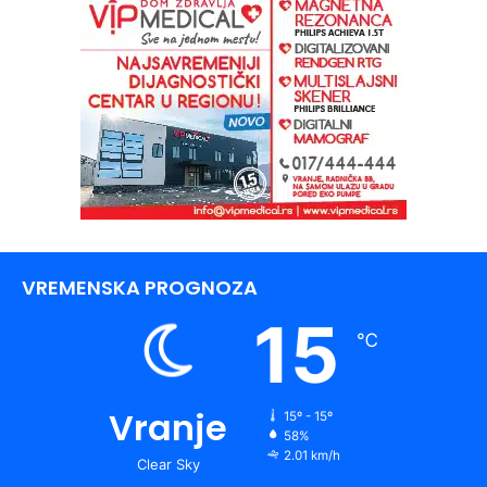
VREMENSKA PROGNOZA
15
℃
Vranje
15º - 15º
58%
2.01 km/h
Clear Sky