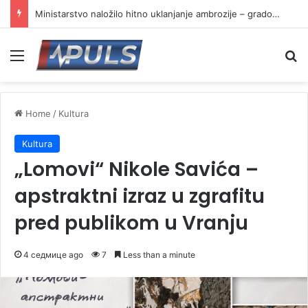
Ministarstvo naložilo hitno uklanjanje ambrozije – gradovi i opštine u obavezi da reaguju
Menu
Se
Home
/
Kultura
Kultura
„Lomovi“ Nikole Savića –
apstraktni izraz u zgrafitu
pred publikom u Vranju
4 седмице ago
7
Less than a minute