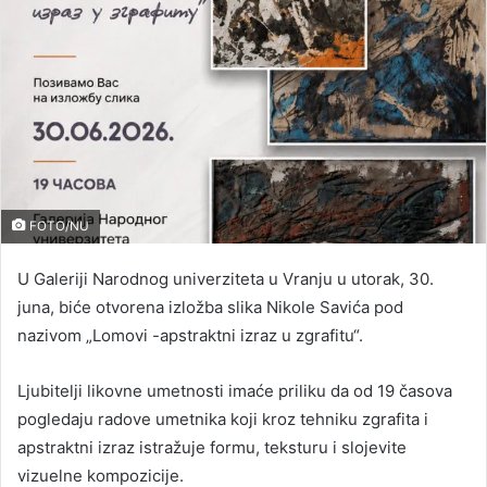
FOTO/NU
U Galeriji Narodnog univerziteta u Vranju u utorak, 30.
juna, biće otvorena izložba slika Nikole Savića pod
nazivom „Lomovi -apstraktni izraz u zgrafitu“.
Ljubitelji likovne umetnosti imaće priliku da od 19 časova
pogledaju radove umetnika koji kroz tehniku zgrafita i
apstraktni izraz istražuje formu, teksturu i slojevite
vizuelne kompozicije.