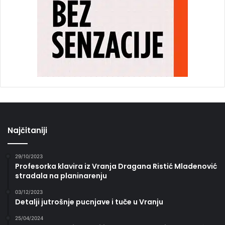
Najčitaniji
29/10/2023
Profesorka klavira iz Vranja Dragana Ristić Mladenović
stradala na planinarenju
03/12/2023
Detalji jutrošnje pucnjave i tuče u Vranju
25/04/2024