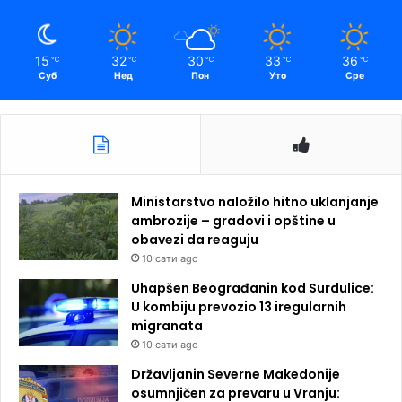
15
32
30
33
36
℃
℃
℃
℃
℃
Суб
Нед
Пон
Уто
Сре
Ministarstvo naložilo hitno uklanjanje
ambrozije – gradovi i opštine u
obavezi da reaguju
10 сати ago
Uhapšen Beograđanin kod Surdulice:
U kombiju prevozio 13 iregularnih
migranata
10 сати ago
Državljanin Severne Makedonije
osumnjičen za prevaru u Vranju: