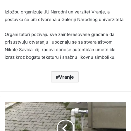
Izložbu organizuje JU Narodni univerzitet Vranje, a
postavka će biti otvorena u Galeriji Narodnog univerziteta.
Organizatori pozivaju sve zainteresovane građane da
prisustvuju otvaranju i upoznaju se sa stvaralaštvom
Nikole Savića, čiji radovi donose autentičan umetnički
izraz kroz bogatu teksturu i snažnu likovnu simboliku.
Vranje