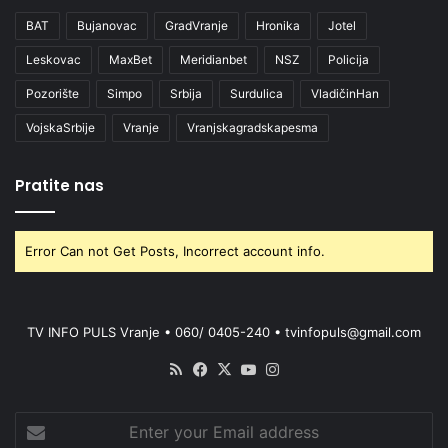
BAT
Bujanovac
GradVranje
Hronika
Jotel
Leskovac
MaxBet
Meridianbet
NSZ
Policija
Pozorište
Simpo
Srbija
Surdulica
VladičinHan
VojskaSrbije
Vranje
Vranjskagradskapesma
Pratite nas
Error Can not Get Posts, Incorrect account info.
TV INFO PULS Vranje • 060/ 0405-240 • tvinfopuls@gmail.com
RSS
Facebook
X
YouTube
Instagram
Enter
your