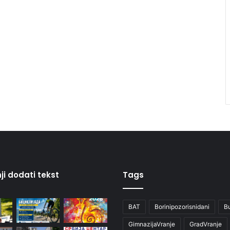
ji dodati tekst
Tags
BAT
Borinipozorisnidani
B
GimnazijaVranje
GradVranje