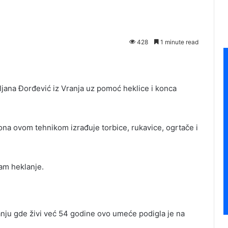
428
1 minute read
iljana Đorđević iz Vranja uz pomoć heklice i konca
ona ovom tehnikom izrađuje torbice, rukavice, ogrtače i
nam heklanje.
ranju gde živi već 54 godine ovo umeće podigla je na