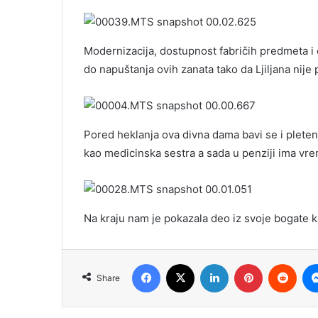
Modernizacija, dostupnost fabričih predmeta i 
do napuštanja ovih zanata tako da Ljiljana nij
Pored heklanja ova divna dama bavi se i pleten
kao medicinska sestra a sada u penziji ima vre
Na kraju nam je pokazala deo iz svoje bogate k
Facebook
X
LinkedIn
Pinterest
Redd
Share