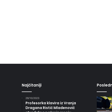
Najčitaniji
Posledn
29/10/2023
Profesorka klavira iz Vranja
Dragana Ristić Mladenović