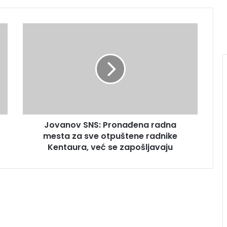
Jovanov SNS: Pronađena radna
mesta za sve otpuštene radnike
Kentaura, već se zapošljavaju