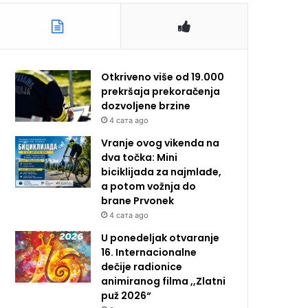
Otkriveno više od 19.000
prekršaja prekoračenja
dozvoljene brzine
4 сата ago
Vranje ovog vikenda na
dva točka: Mini
biciklijada za najmlađe,
a potom vožnja do
brane Prvonek
4 сата ago
U ponedeljak otvaranje
16. Internacionalne
dečije radionice
animiranog filma ,,Zlatni
puž 2026“