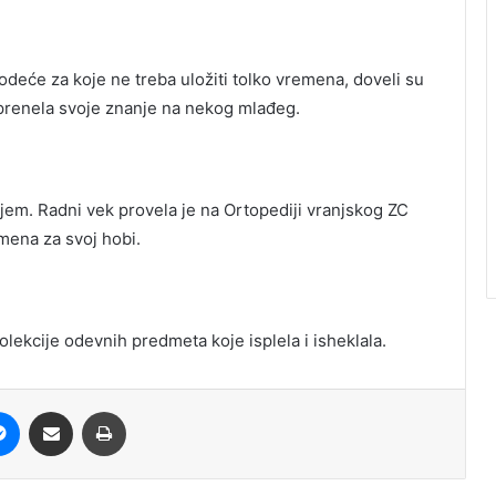
odeće za koje ne treba uložiti tolko vremena, doveli su
e prenela svoje znanje na nekog mlađeg.
jem. Radni vek provela je na Ortopediji vranjskog ZC
mena za svoj hobi.
olekcije odevnih predmeta koje isplela i isheklala.
it
Messenger
Share via Email
Print