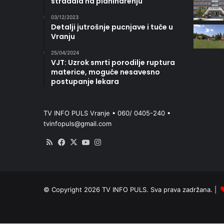
stradala na planinarenju
03/12/2023
Detalji jutrošnje pucnjave i tuče u
Vranju
25/04/2024
VJT: Uzrok smrti porodilje ruptura
materice, moguće nesavesno
postupanje lekara
TV INFO PULS Vranje • 060/ 0405-240 •
tvinfopuls@gmail.com
RSS
Facebook
X
YouTube
Instagram
© Copyright 2026 TV INFO PULS. Sva prava zadržana. |