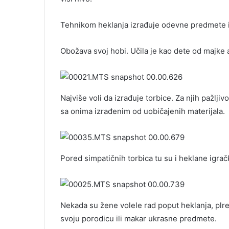
Tehnikom heklanja izrađuje odevne predmete i a
Obožava svoj hobi. Učila je kao dete od majke 
Najviše voli da izrađuje torbice. Za njih pažljiv
sa onima izrađenim od uobičajenih materijala.
Pored simpatičnih torbica tu su i heklane igračk
Nekada su žene volele rad poput heklanja, plret
svoju porodicu ili makar ukrasne predmete.