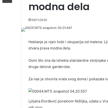
modna dela
06/11/2025
Heklanje je njen hobi i okupacija od malena. Lj
stvara prava modna dela.
Osim što zna da ishekla standardne stoljnjake 
druge delove garderobe.
Za nas je otvorila vrata svog doma i pokazala 
Ljiljana Đorđević poreklom Nišlijka, udata u V
viši nivo.