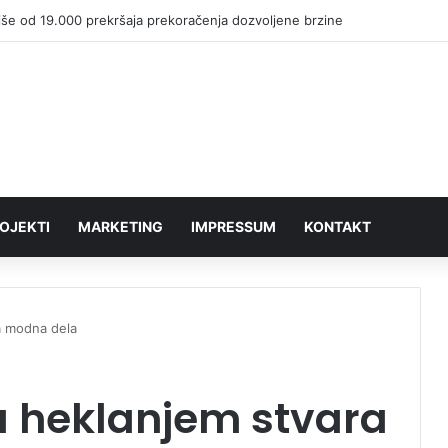
 vikenda na dva točka: Mini biciklijada za najmlađe, a potom vožnja do 
OJEKTI
MARKETING
IMPRESSUM
KONTAKT
ra modna dela
ja heklanjem stvara