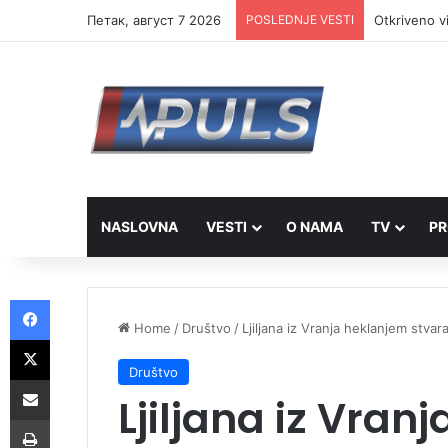
Петак, август 7 2026
POSLEDNJE VESTI
Vranje ovog
NASLOVNA
VESTI
O NAMA
TV
PR
Facebook
Home
/
Društvo
/
Ljiljana iz Vranja heklanjem stva
X
Društvo
Share via Email
Ljiljana iz Vran
Print