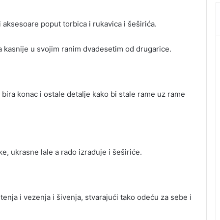
ksesoare poput torbica i rukavica i šeširića.
a kasnije u svojim ranim dvadesetim od drugarice.
o bira konac i ostale detalje kako bi stale rame uz rame
e, ukrasne lale a rado izrađuje i šeširiće.
enja i vezenja i šivenja, stvarajući tako odeću za sebe i