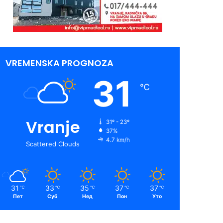
VREMENSKA PROGNOZA
31
℃
Vranje
31º - 23º
37%
4.7 km/h
Scattered Clouds
31
33
35
37
37
℃
℃
℃
℃
℃
Пет
Суб
Нед
Пон
Уто