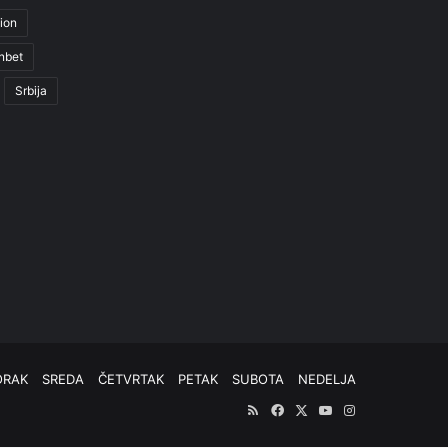
ion
nbet
Srbija
ORAK
SREDA
ČETVRTAK
PETAK
SUBOTA
NEDELJA
RSS
Facebook
X
YouTube
Instagram