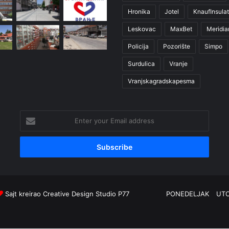
Hronika
Jotel
KnaufInsulat
Leskovac
MaxBet
Meridia
Policija
Pozorište
Simpo
Surdulica
Vranje
Vranjskagradskapesma
Enter
your
Email
address
Sajt kreirao
Creative Design Studio P77
PONEDELJAK
UT