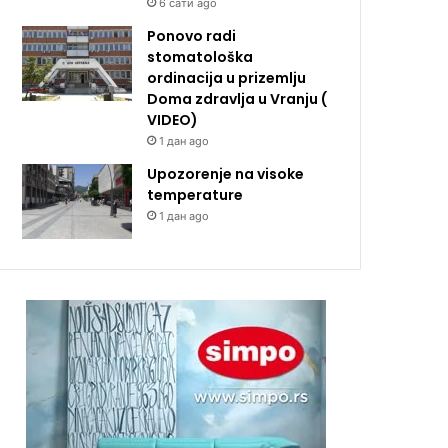
6 сати ago
Ponovo radi
stomatološka
ordinacija u prizemlju
Doma zdravlja u Vranju (
VIDEO)
1 дан ago
Upozorenje na visoke
temperature
1 дан ago