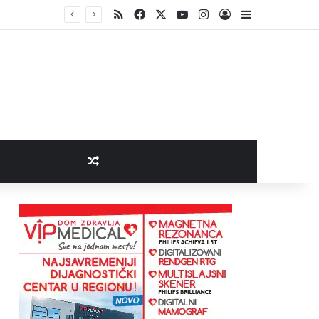
RSS
Facebook
X
YouTube
Instagram
Log In
Sidebar
brane Prvonek
Random Article