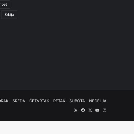
nbet
Srbija
ORAK
SREDA
ČETVRTAK
PETAK
SUBOTA
NEDELJA
RSS
Facebook
X
YouTube
Instagram