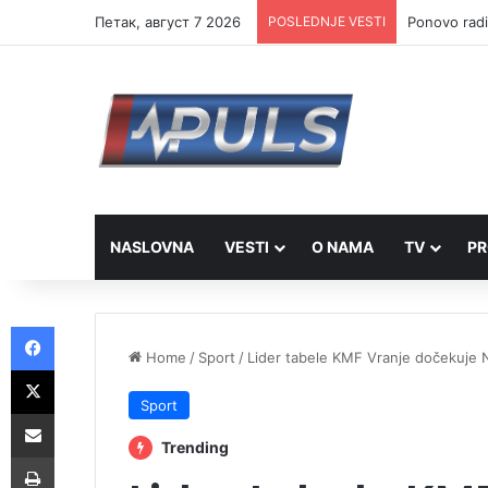
Петак, август 7 2026
POSLEDNJE VESTI
Ponovo radi
NASLOVNA
VESTI
O NAMA
TV
PR
Facebook
Home
/
Sport
/
Lider tabele KMF Vranje dočekuje 
X
Sport
Share via Email
Trending
Print