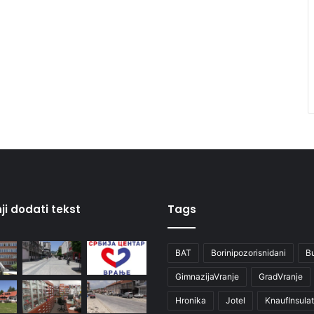
ji dodati tekst
Tags
BAT
Borinipozorisnidani
B
GimnazijaVranje
GradVranje
Hronika
Jotel
KnaufInsulat