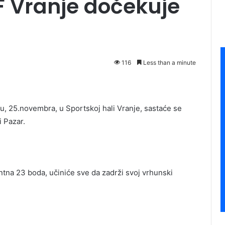
F Vranje dočekuje
116
Less than a minute
otu, 25.novembra, u Sportskoj hali Vranje, sastaće se
 Pazar.
ntna 23 boda, učiniće sve da zadrži svoj vrhunski