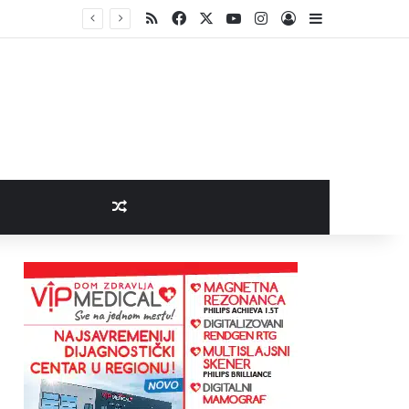
RSS
Facebook
X
YouTube
Instagram
Log In
Sidebar
Random Article