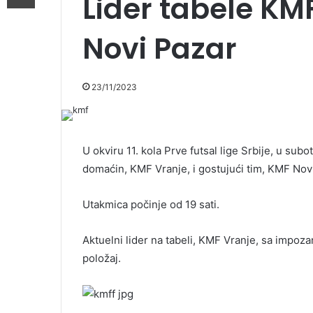
Lider tabele KM
Novi Pazar
23/11/2023
U okviru 11. kola Prve futsal lige Srbije, u sub
domaćin, KMF Vranje, i gostujući tim, KMF Novi
Utakmica počinje od 19 sati.
Aktuelni lider na tabeli, KMF Vranje, sa impoza
položaj.