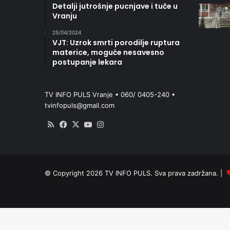
Detalji jutrošnje pucnjave i tuče u
Vranju
25/04/2024
VJT: Uzrok smrti porodilje ruptura
materice, moguće nesavesno
postupanje lekara
TV INFO PULS Vranje • 060/ 0405-240 •
tvinfopuls@gmail.com
RSS
Facebook
X
YouTube
Instagram
© Copyright 2026 TV INFO PULS. Sva prava zadržana. |