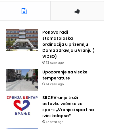
Ponovo radi
stomatološka
ordinacija u prizemlju
Doma zdravlja u Vranju (
VIDEO)
13 сати ago
Upozorenje na visoke
temperature
14 сати ago
SRCE Vranje traži
ostavku većnika za
sport: „Vranjski sport na
ivici kolapsa“
17 сати ago