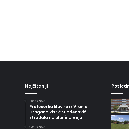
Najčitaniji
Posledn
29/10/2023
Profesorka klavira iz Vranja
Dragana Ristić Mladenović
stradala na planinarenju
03/12/2023