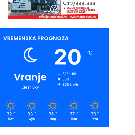
VREMENSKA PROGNOZA
20
℃
Vranje
32º - 19º
53%
1.28 km/h
Clear Sky
32
33
35
37
38
℃
℃
℃
℃
℃
Пет
Суб
Нед
Пон
Уто