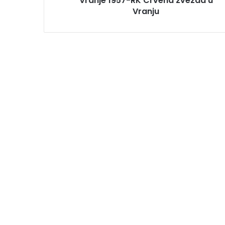
Vranje 1957-RK Crvena zvezda u
Vranju