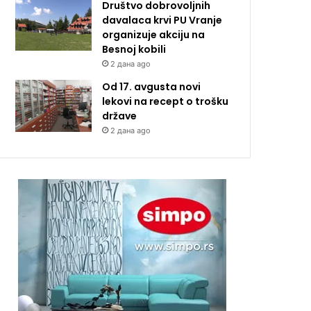
Društvo dobrovoljnih
davalaca krvi PU Vranje
organizuje akciju na
Besnoj kobili
2 дана ago
Od 17. avgusta novi
lekovi na recept o trošku
države
2 дана ago