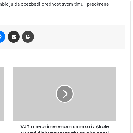
mbiciju da obezbedi prednost svom timu i preokrene
it
Messenger
Share via Email
Print
VJT o neprimerenom snimku iz škole