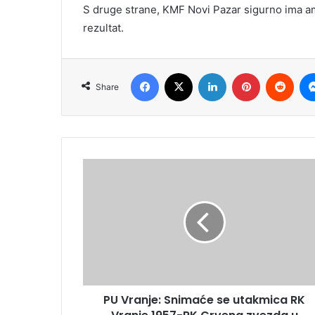
S druge strane, KMF Novi Pazar sigurno ima a
rezultat.
Facebook
X
LinkedIn
Pinterest
Redd
Share
PU Vranje: Snimaće se utakmica RK